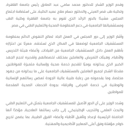
وقدم الوزير الشكر للدكتور محمد سامي عبد الصادق رئيس جامعة القاهرة،
ولكلية طب قصر العيني، والدكتور حسام صلاح عميد الكلية، على استضافة اجتماع
المجلس، مشيدًا بالدور الرائد الذي تقوم به جامعة القاهرة وكلية الطب
ومستشفياتها الجامعية في دعم المنظومة الصحية والتعليم الطبي في مصر.
وأشار الوزير إلى دور المجلس في العمل الجاد لصالح النهوض الدائم بمنظومة
المستشفيات الجامعية لوضعها في المكان الذي تستحقه، معربًا عن اعتزازه
بأطقم العمل داخل المستشفيات الجامعية من القيادات، وأعضاء هيئة التدريس،
والأطباء، وهيئات التمريض، والعاملين بمختلف تخصصاتهم، وتقديره لحجم الجهد
الكبير الذي يبذلونه يوميًا لتقديم خدمة صحية وإنسانية متميزة للمواطنين،
مقدمًا الشكر لجميع العاملين بالمستشفيات الجامعية على ما يبذلونه من جهود
مخلصة، وما يقدمونه من رعاية طبية عالية الجودة تعكس رسالتهم الإنسانية
والوطنية في خدمة المرضى والارتقاء بجودة الخدمات الصحية المقدمة
للمواطنين.
وشدد الوزير على أن الدور الأصيل للمستشفيات الجامعية يتمثل في التعليم الطبي
والبحث العلمي والتدريب الإكلينيكي، إلى جانب رسالتها العلاجية، مؤكدًا أنها
الحاضنة الرئيسية لإعداد وتأهيل الأطباء وأعضاء الفرق الطبية، بما يضمن تخريج
كوادر مؤهلة وفق أعلى المعايير الأكاديمية والمهنية.