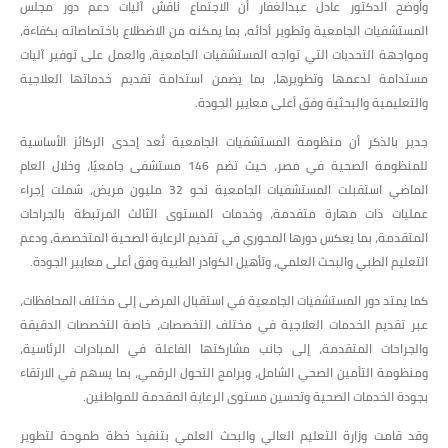
وأوضح الدكتور عادل عبدالغفار أن الاجتماع ناقش آليات دعم دور مجلس
المستشفيات الجامعية وتطوير أدائه، بما يمكنه من الاضطلاع باختصاصاته بكفاءة،
ومواجهة التحديات التي تواجه المستشفيات الجامعية، والعمل على توفير آليات
مستدامة لدعمها وتطويرها، بما يضمن استدامة تقديم خدماتها العلاجية
والتعليمية والبحثية وفق أعلى معايير الجودة.
جدير بالذكر أن منظومة المستشفيات الجامعية تُعد إحدى الركائز الأساسية
للمنظومة الصحية في مصر، حيث تضم 146 مستشفى جامعيًا، وخلال العام
الماضي استقبلت المستشفيات الجامعية نحو 32 مليون مريض، شملت إجراء
عمليات ذات مهارة متقدمة، وخدمات المستوى الثالث المرتبطة بالجراحات
المتقدمة، بما يعكس دورها المحوري في تقديم الرعاية الصحية المتخصصة، ودعم
التعليم الطبي والبحث العلمي، وتأهيل الكوادر الطبية وفق أعلى معايير الجودة.
كما يمتد دور المستشفيات الجامعية في استقبال المرضى إلى مختلف المحافظات،
عبر تقديم الخدمات العلاجية في مختلف التخصصات، خاصة التخصصات الدقيقة
والجراحات المتقدمة، إلى جانب مشاركتها الفاعلة في المبادرات الرئاسية،
ومنظومة التأمين الصحي الشامل، وبرامج التحول الرقمي، بما يسهم في الارتقاء
بجودة الخدمات الصحية وتحسين مستوى الرعاية المقدمة للمواطنين.
وقد قامت وزارة التعليم العالي والبحث العلمي بتنفيذ خطة طموحة لتطوير