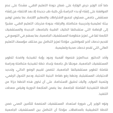
كما أكد الوزير حرص الوزارة على ضمان جودة التعليم الطبي، مشددًا على عدم
الموافقة على إنشاء أو بدء الدراسة بأي كلية طب جديدة إلا بعد الانتهاء من إنشاء
مستشفى جامعي مستوفٍ لجميع الاشتراطات والمعايير اللازمة، بما يضمن توفير
بيئة تعليمية وتدريبية متكاملة، والارتقاء بجودة مخرجات التعليم الطبي، مشيرًا
إلى الإضافة التي ستشكلها الكليات الطبية بالجامعات الجديدة والمستشفيات
التابعة لها في تعزيز منظومة المستشفيات الجامعية، بما يسهم في التوسع في
تقديم خدمات أكبر للمواطنين، مؤكدًا تعزيز التكامل بين مختلف مؤسسات التعليم
العالي التي تقدم خدمات صحية وتعليمية.
وأكد الدكتور عبدالعزيز قنصوة أهمية وجود رؤية تنفيذية واضحة لتطوير
المستشفيات الجامعية، موجهًا كل جامعة بإعداد خطة تنفيذية متكاملة ودراسة
شاملة لتطوير مستشفياتها الجامعية، تتضمن تقييم الوضع الحالي، وتحديد
الاحتياجات المستقبلية، وخطط رفع كفاءة البنية التحتية، ودعم التحول الرقمي،
وتنمية الموارد، وآليات تحقيق الاستدامة، على أن تكون هذه الخطط جزءًا من
الخطة التنفيذية الشاملة للجامعة، بما يضمن المتابعة الدورية وقياس معدلات
التنفيذ.
ونوّه الوزير إلى ضرورة استعداد المستشفيات المنضمة للتأمين الصحي ضمن
الخطة التطبيقية بالمحافظات، مؤكدًا أن التكامل بين المستشفيات الجامعية