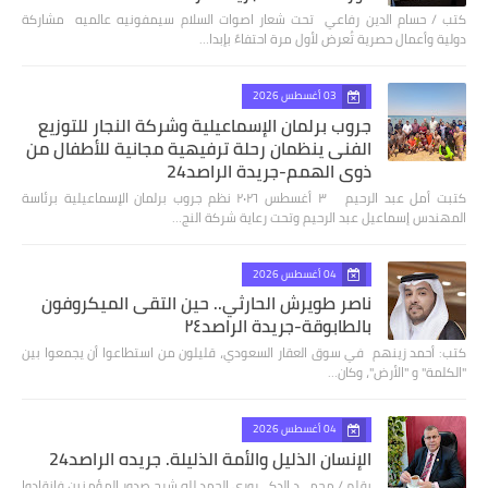
كتب / حسام الدين رفاعي تحت شعار اصوات السلام سيمفونيه عالميه مشاركة
دولية وأعمال حصرية تُعرض لأول مرة احتفاءً بإبدا…
03 أغسطس 2026
جروب برلمان الإسماعيلية وشركة النجار للتوزيع
الفنى ينظمان رحلة ترفيهية مجانية للأطفال من
ذوي الهمم-جريدة الراصد24
كتبت أمل عبد الرحيم ٣ أغسطس ٢٠٢٦ نظم جروب برلمان الإسماعيلية برئاسة
المهندس إسماعيل عبد الرحيم وتحت رعاية شركة النج…
04 أغسطس 2026
ناصر طويرش الحارثي.. حين التقى الميكروفون
بالطابوقة-جريدة الراصد٢٤
كتب: أحمد زينهم في سوق العقار السعودي، قليلون من استطاعوا أن يجمعوا بين
"الكلمة" و "الأرض"، وكان…
04 أغسطس 2026
الإنسان الذليل والأمة الذليلة. جريده الراصد24
بقلم / محمـــد الدكـــروري الحمد لله شرح صدور المؤمنين فانقادوا