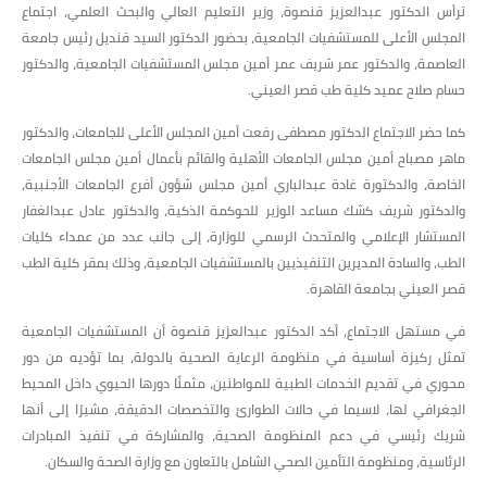
ترأس الدكتور عبدالعزيز قنصوة، وزير التعليم العالي والبحث العلمي، اجتماع
المجلس الأعلى للمستشفيات الجامعية، بحضور الدكتور السيد قنديل رئيس جامعة
العاصمة، والدكتور عمر شريف عمر أمين مجلس المستشفيات الجامعية، والدكتور
حسام صلاح عميد كلية طب قصر العيني.
كما حضر الاجتماع الدكتور مصطفى رفعت أمين المجلس الأعلى للجامعات، والدكتور
ماهر مصباح أمين مجلس الجامعات الأهلية والقائم بأعمال أمين مجلس الجامعات
الخاصة، والدكتورة غادة عبدالباري أمين مجلس شؤون أفرع الجامعات الأجنبية،
والدكتور شريف كشك مساعد الوزير للحوكمة الذكية، والدكتور عادل عبدالغفار
المستشار الإعلامي والمتحدث الرسمي للوزارة، إلى جانب عدد من عمداء كليات
الطب، والسادة المديرين التنفيذيين بالمستشفيات الجامعية، وذلك بمقر كلية الطب
قصر العيني بجامعة القاهرة.
في مستهل الاجتماع، أكد الدكتور عبدالعزيز قنصوة أن المستشفيات الجامعية
تمثل ركيزة أساسية في منظومة الرعاية الصحية بالدولة، بما تؤديه من دور
محوري في تقديم الخدمات الطبية للمواطنين، مثمنًا دورها الحيوي داخل المحيط
الجغرافي لها، لاسيما في حالات الطوارئ والتخصصات الدقيقة، مشيرًا إلى أنها
شريك رئيسي في دعم المنظومة الصحية، والمشاركة في تنفيذ المبادرات
الرئاسية، ومنظومة التأمين الصحي الشامل بالتعاون مع وزارة الصحة والسكان.