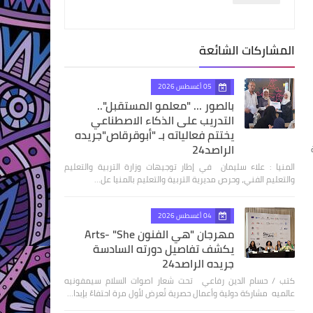
المشاركات الشائعة
05 أغسطس 2026
بالصور ... "معلمو المستقبل"..
التدريب على الذكاء الاصطناعي
يختتم فعالياته بـ "أبوقرقاص"جريده
الراصد24
المنيا : علاء سليمان في إطار توجيهات وزارة التربية والتعليم
والتعليم الفني، وحرص مديرية التربية والتعليم بالمنيا عل…
04 أغسطس 2026
مهرجان "هي الفنون Arts- "She
يكشف تفاصيل دورته السادسة
جريده الراصد24
كتب / حسام الدين رفاعي تحت شعار اصوات السلام سيمفونيه
عالميه مشاركة دولية وأعمال حصرية تُعرض لأول مرة احتفاءً بإبدا…