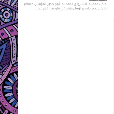
بقلم / محمـــد الدكـــروري الحمد لله شرح صدور المؤمنين فانقادوا
لطاعته، وحبب إليهم الإيمان وزينه في قلوبهم، فلم يجدو…