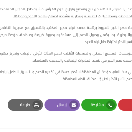
وأوضح محافظ أسيوط أنه بفضل الله وتوفيقه تم اليوم، ثالث أيام عيد الأضحى المبارك، الانتهاء من ذبح وتقطيع وتوزيع لحوم 40 رأس ماشية داخل المجازر المعتم
 المحافظة، وسط إجراءات تنظيمية وبيطرية مشددة لضمان سلامة اللحوم وجودتها.
سة مصر الخير بأسيوط برئاسة محمد فراج مدير المكتب، بالتنسيق مع مديرية التضامن
ة والبيطرية، بما يضمن وصول الدعم إلى مستحقيه بصورة كريمة ومنظمة، مؤكدًا حرص
لأكثر احتياجًا خلال أيام العيد.
سسات المجتمع المدني والجمعيات الأهلية لدعم الفئات الأولى بالرعاية وتعزيز جهود
ؤسسة مصر الخير في تنفيذ المبادرات الإنسانية والخدمية بالمحافظة.
ا العام، مؤكدًا أن المحافظة لا تدخر جهدًا في تقديم الدعم والتنسيق الكامل لإنجاح
 للأسر الأكثر احتياجًا بمختلف أنحاء المحافظة.
مشاركة
إرسال
طباعة
Print
Email
Whatsapp
Pi