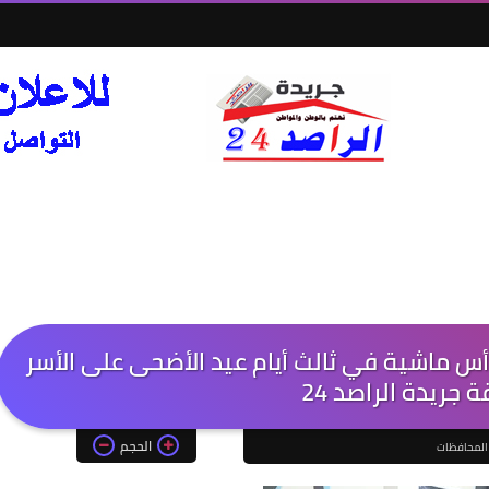
فظ أسيوط: ذبح وتوزيع لحوم 45 رأس ماشية في ثالث أيام عيد الأضحى على الأسر
جريدة الراصد 24
الحجم
 المحافظات