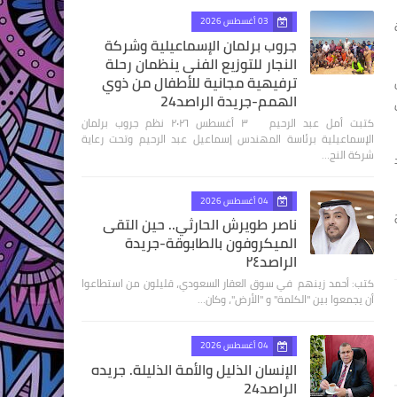
03 أغسطس 2026
دة
جروب برلمان الإسماعيلية وشركة
النجار للتوزيع الفنى ينظمان رحلة
ترفيهية مجانية للأطفال من ذوي
الهمم-جريدة الراصد24
كتبت أمل عبد الرحيم ٣ أغسطس ٢٠٢٦ نظم جروب برلمان
الإسماعيلية برئاسة المهندس إسماعيل عبد الرحيم وتحت رعاية
شركة النج…
04 أغسطس 2026
ناصر طويرش الحارثي.. حين التقى
الميكروفون بالطابوقة-جريدة
الراصد٢٤
كتب: أحمد زينهم في سوق العقار السعودي، قليلون من استطاعوا
أن يجمعوا بين "الكلمة" و "الأرض"، وكان…
04 أغسطس 2026
الإنسان الذليل والأمة الذليلة. جريده
الراصد24