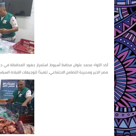
أكد اللواء محمد علوان محافظ أسيوط، استمرار جهود المحافظة في دعم 
مصر الخير ومديرية التضامن الاجتماعي، تنفيذًا لتوجيهات القيادة السياسي