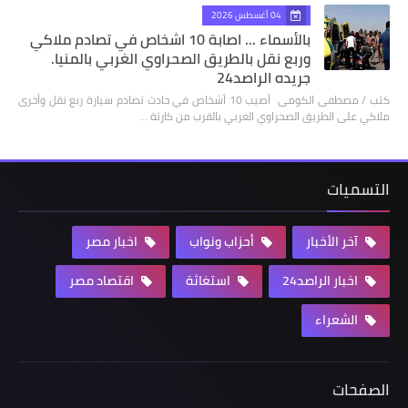
04 أغسطس 2026
بالأسماء ... اصابة 10 اشخاص في تصادم ملاكي
وربع نقل بالطريق الصحراوي الغربي بالمنيا.
جريده الراصد24
كتب / مصطفى الكومى أصيب 10 أشخاص في حادث تصادم سيارة ربع نقل وأخرى
ملاكي على الطريق الصحراوي الغربي بالقرب من كارتة …
التسميات
آخر الأخبار
أحزاب ونواب
اخبار مصر
اخبار الراصد24
استغاثة
اقتصاد مصر
الشعراء
الصفحات