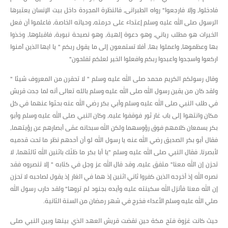
فادخلوا، وإلا فارجعوا" رواه الطبرانى، فالنظرة المجردة داخل بيت الإنسان يعتبرها
الرسول صلى الله عليه وسلم إعتداء على حرمته، وحياته الخاصة، فاعلموا أن فعل
الخيرات هو مطلب رباني، وهو دعوة إلهية، وهو نصيحة نبوية، فاقبلوها، وخذوا
بها وعظموها، واعملوا بها، أفلا تستمعون إلى ما يقول ربكم " يا ايها الذين آمنوا
اركعوا واسجدوا واعبدوا ربكم وافعلوا الخير لعلكم تفلحون"
وقال رسولكم الكريم محمد صلى الله عليه وسلم " لا تحقرن من المعروف شيئا "
ولقد كان من يقين رسول الله صلى الله عليه وسلم بالله تعالى أنه لما جدت قريش
في طلب النبي صلى الله عليه وسلم وأبي بكر رضي الله عنه بحثوا عنهما في كل
مكان وانتهوا إلى باب غار ثور فوقفوا عليه، وكان النبي صلى الله عليه وسلم وأبو
بكر يسمعان كلامهم فوق رؤوسهما ولكن الله سبحانه عمّى أبصارهم عن رؤيتهما،
فقال أبو بكر الصديق رضي الله عنه يا رسول الله لو أن أحدهم نظر ما تحت قدميه
لأبصرنا، فقال النبي صلى الله عليه وسلم "يا أبا بكر ما ظنّك باثنين الله ثالثهما، لا
تحزن إن الله معنا" متفق عليه، وقد قال الله عز وجل في كتابه " إلا تنصروه فقد
نصره الله إذ أخرجه الذين كفروا ثاني اثنين إذ هما في الغار إذ يقول لصاحبه لا تحزن
إن الله معنا فأنزل الله سكينته عليه وأيده بجنود لم تروها" ولقد حارب رسول الله
صلي الله عليه وسلم الأعداء فخرج في شهر رمضان من السنة الثانية.
حيث كانت غزوة فتح مكة حين نقضت قريش العهد الذي بينها وبين النبي صلى