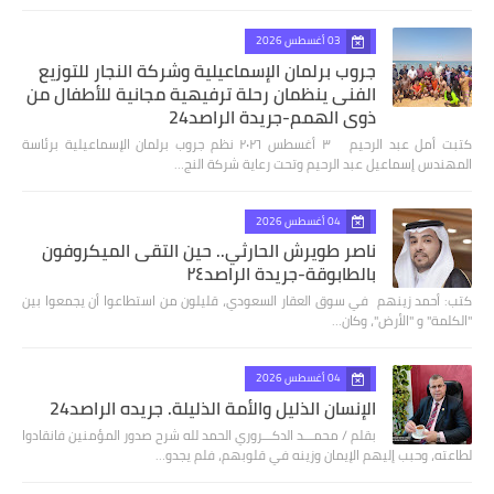
03 أغسطس 2026
جروب برلمان الإسماعيلية وشركة النجار للتوزيع
الفنى ينظمان رحلة ترفيهية مجانية للأطفال من
ذوي الهمم-جريدة الراصد24
كتبت أمل عبد الرحيم ٣ أغسطس ٢٠٢٦ نظم جروب برلمان الإسماعيلية برئاسة
المهندس إسماعيل عبد الرحيم وتحت رعاية شركة النج…
04 أغسطس 2026
ناصر طويرش الحارثي.. حين التقى الميكروفون
بالطابوقة-جريدة الراصد٢٤
كتب: أحمد زينهم في سوق العقار السعودي، قليلون من استطاعوا أن يجمعوا بين
"الكلمة" و "الأرض"، وكان…
04 أغسطس 2026
الإنسان الذليل والأمة الذليلة. جريده الراصد24
بقلم / محمـــد الدكـــروري الحمد لله شرح صدور المؤمنين فانقادوا
لطاعته، وحبب إليهم الإيمان وزينه في قلوبهم، فلم يجدو…