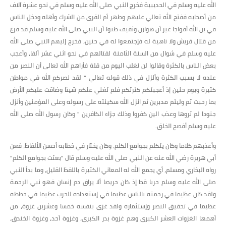
الله عليه وسلم في الحديبية فخرج النبي صلى الله عليه وسلم في نحو عشرة آلاف
من أصحابه ففتح الله تعالي عليهم وطهر أم القرى من الشرك وأهله ودخل الناس
في ين الله أفواجا غير أن هوازن وثقيف ظنوا أن النبي صلى الله عليه وسلم قد فرغ
من قتال قريش ولا ناهية له فإجتمعوا له في حنين، فخرج إليهم النبي صلى الله
عليه وسلم في شوال من السنة الثامنة لقتالهم في نحو اثني عشر ألفا، وأعجب
بعض الناس بالكثرة وقالوا لن نغلب اليوم من قلة فأراهم الله تعالى أن النصر من
عنده لا بسبب الكثرة وأنزل في ذلك قوله تعالي " لقد نصركم الله في مواطن
كثيرة ويوم حنين إذ أعجبتكم كثرتكم فلم تغني عنكم شيئا وضاقت عليكم الأرض
بما رحبت ثم وليتم مدبرين ثم انزل الله سكينته على رسوله وعلى المؤمنين وأنزل
جنودا لم تروها وعذب الين كفروا وذلك جزاء الكافرين " وكان رسول الله صلى الله
عليه وسلم أفصح الخلق.
وأعذبهم كلاما وكان يتكلم بجوامع الكلم، وكان يختار في خطابه أحسن الألفاظ، فعن
أبي هريرة رضي الله عنه عن النبي صلى الله عليه وسلم قال "بعثت بجوامع الكلم"
رواه البخاري ومسلم، أي يجمع الله له المعاني الكثيرة باللفظ القليل، وما بدأ النبي
صلى الله عليه وسلم حربا قط إذ كان حريصا ألا يراق دم إنسان فهو نبي الرحمة
ولقد كان عظيما في رحمته بالناس عظيما في إستعداده للحرب عظيما في خططه
عظيما في تحقيق النصر وإستثماره ولقد غزى بنفسه خمسا وعشرين غزوة، من
أهمها الغزوات العشر الكبرى وهم غزوة بدر الكبرى، وغزوة أحد، وغزوة الخندق،