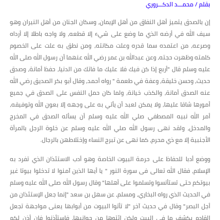
بقلم / محمـــد الدكـــروري
إن بالصدق يتميز أهل النفاق من أهل الإيمان، وسكان الجنان من أهل النيران وهو
سيف الله في أرضه الذي ما وضع على شيء إلا قطعه، ولا واجه باطلا إلا أرداه
وصرعه، من اعتمده سما قدره وعلت مكانته، ومن نطق به علت على الخصوم
كلمته وظهرت حجته، وعن عبدالله بن عمر رضي الله عنهما أن رسول الله صلى الله
عليه وسلم قال "أربع إذا كن فيك فلا عليك ما فاتك من الدنيا، حفظ أمانة، وصدق
حديث، وحسن خليقة، وعفة في طعمة " رواه أحمد، وقال أبو بكر الصديق رضي الله
عنه الصدق أمانة، والكذب خيانة، ولما كان حمل النفس على الصدق في جميع
أمورها شاقا عليها، ولا يمكن لعبد أن يأتي به على وجهه إلا بعون الله وتوفيقه،
أمر الله نبيه المصطفي صلي الله عليه وسلم أن يسأله الصدق في المخرج
والمدخل، ولقد نهى رسول الله صلي الله عليه وسلم عن خلوة الرجل بالمرأة
الأجنبية إلا مع ذي محرم، كما نهى عن تبرج النساء وإختلاطهن بالرجال.
ووضع أدبا للحفاظ على حرمة البيوت الخاصة وهو أدب الاستئذان الذي تفرد به
الإسلام، فقال الله تعالى فى سورة النور " يا أيها الذين آمنوا لا تدخلوا بيوتا غير
بيوتكم حتى تستأنسوا وتسلموا على أهلها" وقال رسول الله صلى الله عليه وسلم
في الحديث الذي رواه البخاري، ومسلم، عن سهل بن سعد "إنما جعل الإستئذان من
أجل البصر" وقال في حديث آخر "لا تأتوا البيوت من أبوابها يعنى مواجهة تجعل
القادم بكشف ما في البيت ولكن ائتوها من جوانبها، فاستأذنوا فإن أذن لكم