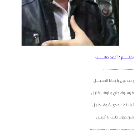
بقلــــــم / أحمد دهــــــب
.................................
رحت فين يا زمانا الجميــــل
فيسبوك جاي والوقت قليـل
تيك توك عادي شوف دليـل
فين دورك طيب يا أصيــل
«»«»»«»«»««»«»«»«»«»