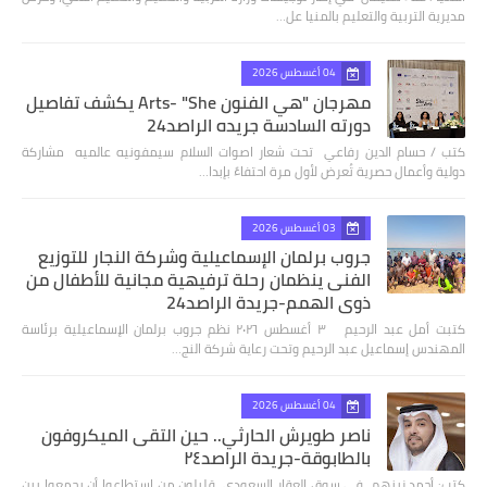
مديرية التربية والتعليم بالمنيا عل…
04 أغسطس 2026
مهرجان "هي الفنون Arts- "She يكشف تفاصيل
دورته السادسة جريده الراصد24
كتب / حسام الدين رفاعي تحت شعار اصوات السلام سيمفونيه عالميه مشاركة
دولية وأعمال حصرية تُعرض لأول مرة احتفاءً بإبدا…
03 أغسطس 2026
جروب برلمان الإسماعيلية وشركة النجار للتوزيع
الفنى ينظمان رحلة ترفيهية مجانية للأطفال من
ذوي الهمم-جريدة الراصد24
كتبت أمل عبد الرحيم ٣ أغسطس ٢٠٢٦ نظم جروب برلمان الإسماعيلية برئاسة
المهندس إسماعيل عبد الرحيم وتحت رعاية شركة النج…
04 أغسطس 2026
ناصر طويرش الحارثي.. حين التقى الميكروفون
بالطابوقة-جريدة الراصد٢٤
كتب: أحمد زينهم في سوق العقار السعودي، قليلون من استطاعوا أن يجمعوا بين