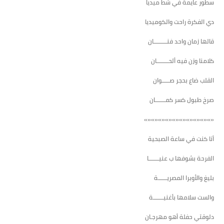
سطور عايمة في شط ميديا
دي الفكرة راحت والكوميديا
قالها زمان واحد فنـــــــــان
كلامنا وزن فيه ألحــــــــان
القلب ضاع بحجر صـــــوان
صرخ طبول كسر كمـــــــان
«»«»«»«»«»«»«»«»«»«»
أنا كنت في ساعة الصبحية
الفرحة بشوفها ب عنيـــــــا
بليغ والأوبرا المصريــــــة
والست سلامها بأغنيـــــــة
دلوقتي حفلة أهو مهرجـان