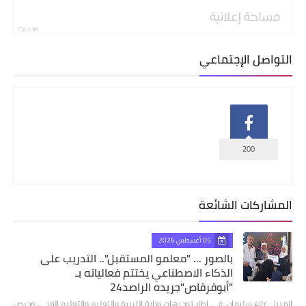
التواصل الإجتماعي
200
المشاركات الشائعة
05 أغسطس 2026
بالصور ... "معلمو المستقبل".. التدريب على
الذكاء الاصطناعي يختتم فعالياته بـ
"أبوقرقاص"جريده الراصد24
المنيا : علاء سليمان في إطار توجيهات وزارة التربية والتعليم والتعليم الفني، وحرص