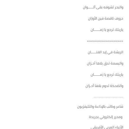
والبحر تشوفه بقى ألــــــوان
حروف ناقصة فين الأوزان
ياريتك ترجع يا زمـــــــان
«»«»«»«»«»«»«»«»«»
الريشة في إيد الفنــــــان
والبسمة تدق بلاها أحـزان
ياريتك ترجع يا زمـــــــان
والضحكة تدوم بلاها أحـزان
..................................
شاعر وكاتب بالإذاعة والتليفزيون
ومحرر إلكتروني بجريدة
الأنباء العربي الأفريقي