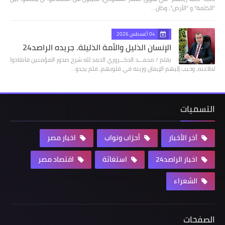
"الكلمة" و "الأرض"، وكان…
04 أغسطس 2026
الإنسان الذليل والأمة الذليلة. جريده الراصد24
بقلم / محمـــد الدكـــروري الحمد لله شرح صدور المؤمنين فانقادوا
لطاعته، وحبب إليهم الإيمان وزينه في قلوبهم، فلم يجدو…
التسميات
آخر الأخبار
أحزاب ونواب
اخبار مصر
اخبار الراصد24
استغاثة
اقتصاد مصر
الشعراء
الصفحات