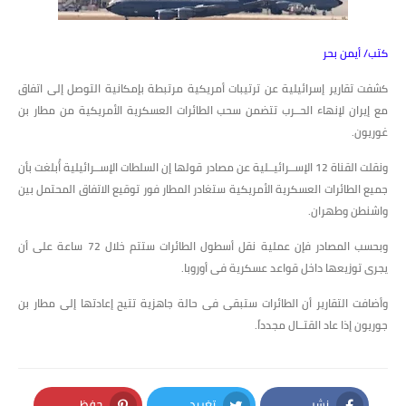
كتب/ أيمن بحر
كشفت تقارير إسرائيلية عن ترتيبات أمريكية مرتبطة بإمكانية التوصل إلى اتفاق
مع إيران لإنهاء الحــرب تتضمن سحب الطائرات العسكرية الأمريكية من مطار بن
غوريون.
ونقلت القناة 12 الإســرائيــلية عن مصادر قولها إن السلطات الإســرائيلية أُبلغت بأن
جميع الطائرات العسكرية الأمريكية ستغادر المطار فور توقيع الاتفاق المحتمل بين
واشنطن وطهران.
وبحسب المصادر فإن عملية نقل أسطول الطائرات ستتم خلال 72 ساعة على أن
يجرى توزيعها داخل قواعد عسكرية فى أوروبا.
وأضافت التقارير أن الطائرات ستبقى فى حالة جاهزية تتيح إعادتها إلى مطار بن
جوريون إذا عاد القتــال مجدداً.
نشر
تغريد
حفظ