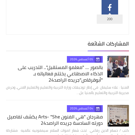
200
المشاركات الشائعة
05 أغسطس 2026
بالصور ... "معلمو المستقبل".. التدريب على
الذكاء الاصطناعي يختتم فعالياته بـ
"أبوقرقاص"جريده الراصد24
المنيا : علاء سليمان في إطار توجيهات وزارة التربية والتعليم والتعليم الفني، وحرص
مديرية التربية والتعليم بالمنيا عل…
04 أغسطس 2026
مهرجان "هي الفنون Arts- "She يكشف تفاصيل
دورته السادسة جريده الراصد24
كتب / حسام الدين رفاعي تحت شعار اصوات السلام سيمفونيه عالميه مشاركة