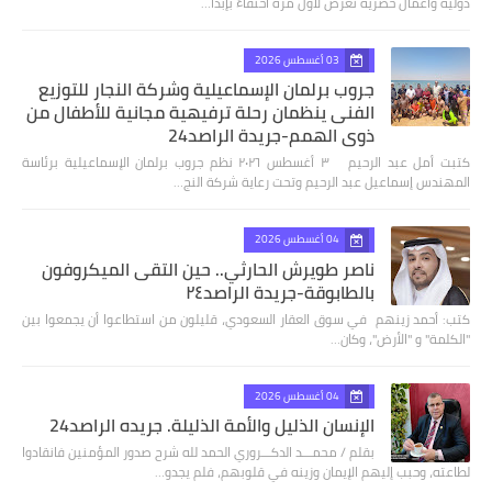
دولية وأعمال حصرية تُعرض لأول مرة احتفاءً بإبدا…
03 أغسطس 2026
جروب برلمان الإسماعيلية وشركة النجار للتوزيع
الفنى ينظمان رحلة ترفيهية مجانية للأطفال من
ذوي الهمم-جريدة الراصد24
كتبت أمل عبد الرحيم ٣ أغسطس ٢٠٢٦ نظم جروب برلمان الإسماعيلية برئاسة
المهندس إسماعيل عبد الرحيم وتحت رعاية شركة النج…
04 أغسطس 2026
ناصر طويرش الحارثي.. حين التقى الميكروفون
بالطابوقة-جريدة الراصد٢٤
كتب: أحمد زينهم في سوق العقار السعودي، قليلون من استطاعوا أن يجمعوا بين
"الكلمة" و "الأرض"، وكان…
04 أغسطس 2026
الإنسان الذليل والأمة الذليلة. جريده الراصد24
بقلم / محمـــد الدكـــروري الحمد لله شرح صدور المؤمنين فانقادوا
لطاعته، وحبب إليهم الإيمان وزينه في قلوبهم، فلم يجدو…