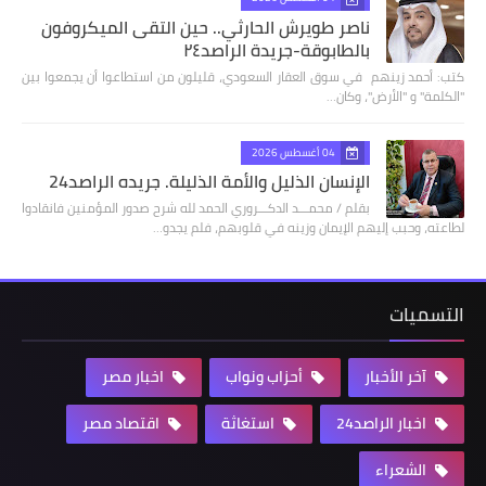
ناصر طويرش الحارثي.. حين التقى الميكروفون
بالطابوقة-جريدة الراصد٢٤
كتب: أحمد زينهم في سوق العقار السعودي، قليلون من استطاعوا أن يجمعوا بين
"الكلمة" و "الأرض"، وكان…
04 أغسطس 2026
الإنسان الذليل والأمة الذليلة. جريده الراصد24
بقلم / محمـــد الدكـــروري الحمد لله شرح صدور المؤمنين فانقادوا
لطاعته، وحبب إليهم الإيمان وزينه في قلوبهم، فلم يجدو…
التسميات
آخر الأخبار
أحزاب ونواب
اخبار مصر
اخبار الراصد24
استغاثة
اقتصاد مصر
الشعراء