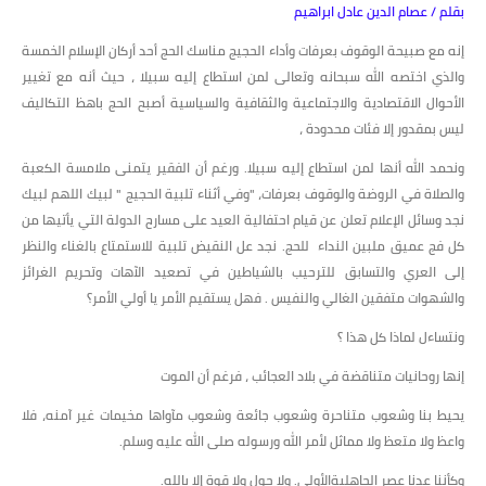
بقلم / عصام الدين عادل ابراهيم
إنه مع صبيحة الوقوف بعرفات وأداء الحجيج مناسك الحج أحد أركان الإسلام الخمسة
والذي اختصه الله سبحانه وتعالى لمن استطاع إليه سبيلا ، حيث أنه مع تغيير
الأحوال الاقتصادية والاجتماعية والثقافية والسياسية أصبح الحج باهظ التكاليف
ليس بمقدور إلا فئات محدودة ،
ونحمد الله أنها لمن استطاع إليه سبيلا. ورغم أن الفقير يتمنى ملامسة الكعبة
والصلاة في الروضة والوقوف بعرفات، "وفي أثناء تلبية الحجيج " لبيك اللهم لبيك
نجد وسائل الإعلام تعلن عن قيام احتفالية العيد على مسارح الدولة التي يأتيها من
كل فج عميق ملبين النداء للحج. نجد عل النقيض تلبية للاستمتاع بالغناء والنظر
إلى العري والتسابق للترحيب بالشياطين في تصعيد الآهات وتحريم الغرائز
والشهوات متفقين الغالي والنفيس . فهل يستقيم الأمر يا أولي الأمر؟
ونتساءل لماذا كل هذا ؟
إنها روحانيات متناقضة في بلاد العجائب ، فرغم أن الموت
يحيط بنا وشعوب متناحرة وشعوب جائعة وشعوب مآواها مخيمات غير آمنه، فلا
واعظ ولا متعظ ولا مماثل لأمر الله ورسوله صلى الله عليه وسلم.
وكأننا عدنا عصر الجاهليةالأولى. ولا حول ولا قوة إلا بالله.