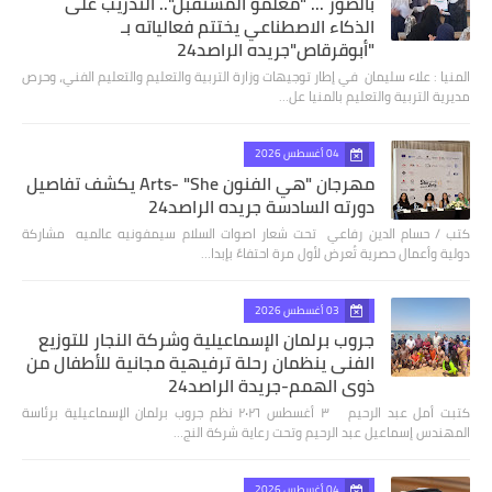
بالصور ... "معلمو المستقبل".. التدريب على
الذكاء الاصطناعي يختتم فعالياته بـ
"أبوقرقاص"جريده الراصد24
المنيا : علاء سليمان في إطار توجيهات وزارة التربية والتعليم والتعليم الفني، وحرص
مديرية التربية والتعليم بالمنيا عل…
04 أغسطس 2026
مهرجان "هي الفنون Arts- "She يكشف تفاصيل
دورته السادسة جريده الراصد24
كتب / حسام الدين رفاعي تحت شعار اصوات السلام سيمفونيه عالميه مشاركة
دولية وأعمال حصرية تُعرض لأول مرة احتفاءً بإبدا…
03 أغسطس 2026
جروب برلمان الإسماعيلية وشركة النجار للتوزيع
الفنى ينظمان رحلة ترفيهية مجانية للأطفال من
ذوي الهمم-جريدة الراصد24
كتبت أمل عبد الرحيم ٣ أغسطس ٢٠٢٦ نظم جروب برلمان الإسماعيلية برئاسة
المهندس إسماعيل عبد الرحيم وتحت رعاية شركة النج…
04 أغسطس 2026