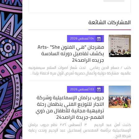
المشاركات الشائعة
04 أغسطس 2026
مهرجان "هي الفنون Arts- "She
يكشف تفاصيل دورته السادسة
جريده الراصد24
كتب / حسام الدين رفاعي تحت شعار اصوات السلام سيمفونيه
عالميه مشاركة دولية وأعمال حصرية تُعرض لأول مرة احتفاءً بإبدا…
03 أغسطس 2026
جروب برلمان الإسماعيلية وشركة
النجار للتوزيع الفنى ينظمان رحلة
ترفيهية مجانية للأطفال من ذوي
الهمم-جريدة الراصد24
كتبت أمل عبد الرحيم ٣ أغسطس ٢٠٢٦ نظم جروب برلمان
الإسماعيلية برئاسة المهندس إسماعيل عبد الرحيم وتحت رعاية
شركة النج…