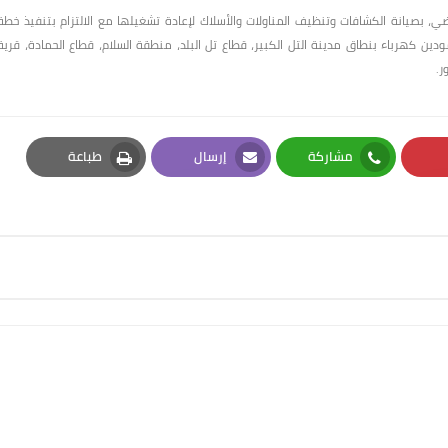
ضي، بصيانة الكشافات وتنظيف المناولات والأسلاك لإعادة تشغيلها مع الالتزام بتنفيذ خطة
نارة ولمبة ليد وإحلال عمودين كهرباء بنطاق مدينة التل الكبير، قطاع تل البلد، منطقة السلام، قطاع الحمادة، قرية
ر.
مشاركة
إرسال
طباعة
Print
Email
Whatsapp
Pi