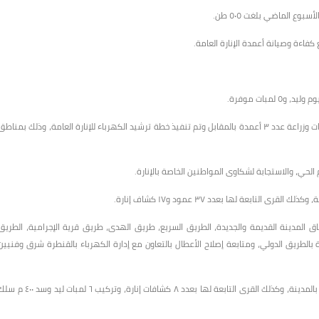
وع الماضي بلغت ٥٠٥ طن.
كفاءة وصيانة أعمدة الإنارة العامة.
بينما قامت الوحدة المحلية لحي ثانِ الإسماعيلية، بإصلاح وصيانة ١٠ كشافات وزراعة عدد ٣ أعمدة بالمقابل وتم تنفيذ خطة ترشيد الكهرباء للإنارة العامة، وذلك بمناط
الحي، والاستجابة لشكاوى المواطنين الخاصة بالإنارة.
تابعة لها بعدد ٣٧ عمود و١٧ كشاف إنارة.
م صيانة ١٢٠ كشاف إنارة عامة، بنطاق المدينة القديمة والجديدة، الطريق السريع، طريق الهدى، طريق قرية الإجرامية، الطريق
كة بالطريق الدولي، ومتابعة إصلاح الأعطال بالتعاون مع إدارة الكهرباء بالقنطرة شرق وفنيين
وفي مركز ومدينة القصاصين، تم صيانة وإنارة كشافات الإنارة العمومية بالمدينة، وكذلك القرى التابعة لها بعدد ٨ كشافات إنارة، وتركيب ٦ لمبات ليد وس