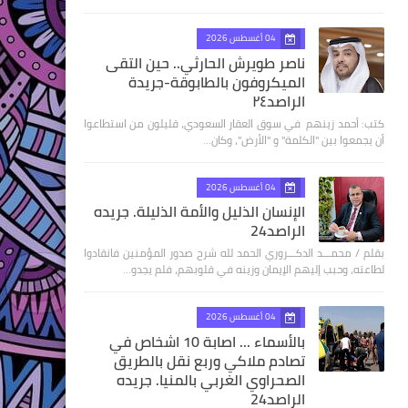
04 أغسطس 2026
ناصر طويرش الحارثي.. حين التقى
الميكروفون بالطابوقة-جريدة
الراصد٢٤
كتب: أحمد زينهم في سوق العقار السعودي، قليلون من استطاعوا
أن يجمعوا بين "الكلمة" و "الأرض"، وكان…
04 أغسطس 2026
الإنسان الذليل والأمة الذليلة. جريده
الراصد24
بقلم / محمـــد الدكـــروري الحمد لله شرح صدور المؤمنين فانقادوا
لطاعته، وحبب إليهم الإيمان وزينه في قلوبهم، فلم يجدو…
04 أغسطس 2026
بالأسماء ... اصابة 10 اشخاص في
تصادم ملاكي وربع نقل بالطريق
الصحراوي الغربي بالمنيا. جريده
الراصد24