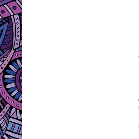
ق
د ٤٠٠ م سلك