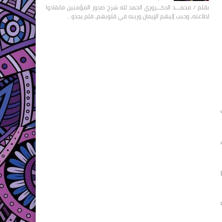
بقلم / محمـــد الدكـــروري الحمد لله شرح صدور المؤمنين فانقادوا
لطاعته، وحبب إليهم الإيمان وزينه في قلوبهم، فلم يجدو…