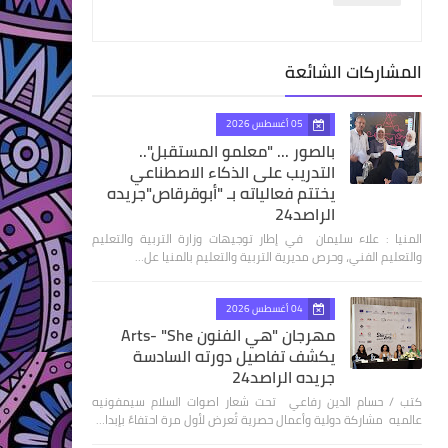
المشاركات الشائعة
05 أغسطس 2026
بالصور ... "معلمو المستقبل"..
التدريب على الذكاء الاصطناعي
يختتم فعالياته بـ "أبوقرقاص"جريده
الراصد24
المنيا : علاء سليمان في إطار توجيهات وزارة التربية والتعليم
والتعليم الفني، وحرص مديرية التربية والتعليم بالمنيا عل…
04 أغسطس 2026
مهرجان "هي الفنون Arts- "She
يكشف تفاصيل دورته السادسة
جريده الراصد24
كتب / حسام الدين رفاعي تحت شعار اصوات السلام سيمفونيه
عالميه مشاركة دولية وأعمال حصرية تُعرض لأول مرة احتفاءً بإبدا…