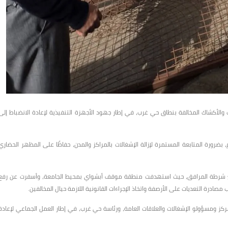
والأكشاك المخالفة بنطاق حي غرب، في إطار جهود الأجهزة التنفيذية لإعادة الانضباط إلى
بضرورة المتابعة المستمرة لإزالة الإشغالات بالمراكز والمدن، حفاظًا على المظهر الحضاري
يق مع شرطة المرافق، حيث استهدفت منطقة موقف أبشواي بمحيط الجامعة، وأسفرت عن رفع
ب مصادرة التعديات على الأرصفة واتخاذ الإجراءات القانونية اللازمة حيال المخالفين.
كز ومسؤولو الإشغالات والعلاقات العامة، ورئاسة حي غرب، في إطار العمل الجماعي لإعادة