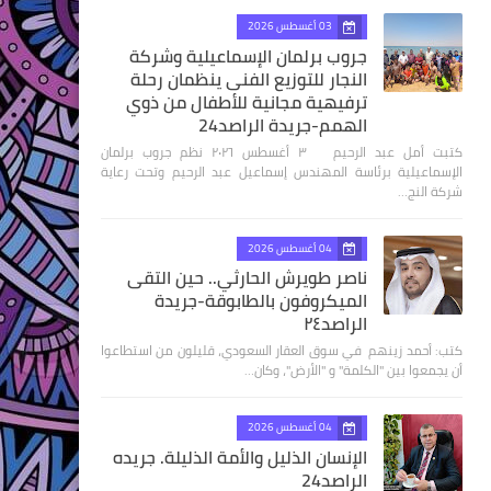
03 أغسطس 2026
جروب برلمان الإسماعيلية وشركة
النجار للتوزيع الفنى ينظمان رحلة
ترفيهية مجانية للأطفال من ذوي
الهمم-جريدة الراصد24
كتبت أمل عبد الرحيم ٣ أغسطس ٢٠٢٦ نظم جروب برلمان
الإسماعيلية برئاسة المهندس إسماعيل عبد الرحيم وتحت رعاية
شركة النج…
04 أغسطس 2026
ناصر طويرش الحارثي.. حين التقى
الميكروفون بالطابوقة-جريدة
الراصد٢٤
كتب: أحمد زينهم في سوق العقار السعودي، قليلون من استطاعوا
أن يجمعوا بين "الكلمة" و "الأرض"، وكان…
04 أغسطس 2026
الإنسان الذليل والأمة الذليلة. جريده
الراصد24