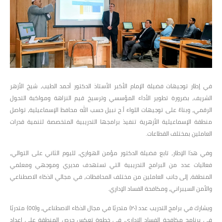
في إطار توجيهات فضيلة الإمام الأكبر الأستاذ الدكتور أحمد الطيب، شيخ الأزهر
الشريف، بضرورة تطوير الأداء المؤسسي وترسيخ قيم النزاهة ومواكبة التحول
الرقمي، وبناءً على توجيهات اللواء أ.ح نبيل حسب الله محافظ الإسماعيلية، تواصل
منطقة الإسماعيلية الأزهرية تنفيذ برامجها التدريبية المتخصصة لتنمية قدرات
العاملين بمختلف القطاعات.
وفي هذا الإطار، تابع فضيلة الدكتور مؤمن الهواري، لليوم الثاني على التوالي،
فعاليات عدد من البرامج التدريبية التي تستهدف مديري وموجهي ومعلمي
المنطقة، إلى جانب العاملين من مختلف المحافظات، في مجالي الذكاء الاصطناعي
والأمن السيبراني، ومكافحة الفساد الإداري.
ويشارك في برامج التدريب عدد (٢٠) متدربًا في مجال الذكاء الاصطناعي، و(٥٥) متدربًا
في برنامج مكافحة الفساد الإداري، في خطوة تعكس حرص المنطقة على إعداد