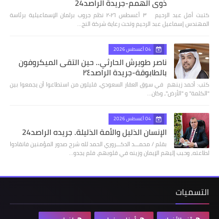
ذوي الهمم-جريدة الراصد24
كتبت أمل عبد الرحيم ٣ أغسطس ٢٠٢٦ نظم جروب برلمان الإسماعيلية برئاسة
المهندس إسماعيل عبد الرحيم وتحت رعاية شركة النج…
04 أغسطس 2026
ناصر طويرش الحارثي.. حين التقى الميكروفون
بالطابوقة-جريدة الراصد٢٤
كتب: أحمد زينهم في سوق العقار السعودي، قليلون من استطاعوا أن يجمعوا بين
"الكلمة" و "الأرض"، وكان…
04 أغسطس 2026
الإنسان الذليل والأمة الذليلة. جريده الراصد24
بقلم / محمـــد الدكـــروري الحمد لله شرح صدور المؤمنين فانقادوا
لطاعته، وحبب إليهم الإيمان وزينه في قلوبهم، فلم يجدو…
التسميات