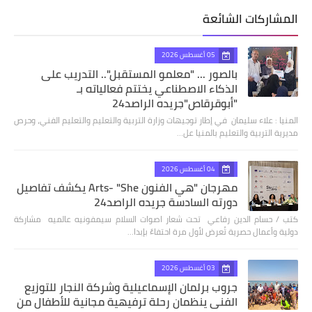
المشاركات الشائعة
05 أغسطس 2026
بالصور ... "معلمو المستقبل".. التدريب على
الذكاء الاصطناعي يختتم فعالياته بـ
"أبوقرقاص"جريده الراصد24
المنيا : علاء سليمان في إطار توجيهات وزارة التربية والتعليم والتعليم الفني، وحرص
مديرية التربية والتعليم بالمنيا عل…
04 أغسطس 2026
مهرجان "هي الفنون Arts- "She يكشف تفاصيل
دورته السادسة جريده الراصد24
كتب / حسام الدين رفاعي تحت شعار اصوات السلام سيمفونيه عالميه مشاركة
دولية وأعمال حصرية تُعرض لأول مرة احتفاءً بإبدا…
03 أغسطس 2026
جروب برلمان الإسماعيلية وشركة النجار للتوزيع
الفنى ينظمان رحلة ترفيهية مجانية للأطفال من