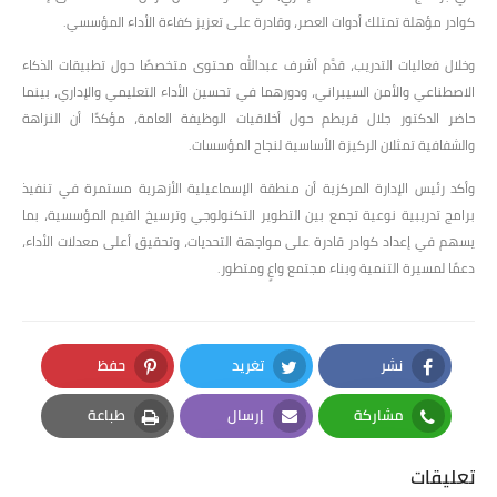
كوادر مؤهلة تمتلك أدوات العصر، وقادرة على تعزيز كفاءة الأداء المؤسسي.
وخلال فعاليات التدريب، قدَّم أشرف عبدالله محتوى متخصصًا حول تطبيقات الذكاء
الاصطناعي والأمن السيبراني، ودورهما في تحسين الأداء التعليمي والإداري، بينما
حاضر الدكتور جلال قريطم حول أخلاقيات الوظيفة العامة، مؤكدًا أن النزاهة
والشفافية تمثلان الركيزة الأساسية لنجاح المؤسسات.
وأكد رئيس الإدارة المركزية أن منطقة الإسماعيلية الأزهرية مستمرة في تنفيذ
برامج تدريبية نوعية تجمع بين التطوير التكنولوجي وترسيخ القيم المؤسسية، بما
يسهم في إعداد كوادر قادرة على مواجهة التحديات، وتحقيق أعلى معدلات الأداء،
دعمًا لمسيرة التنمية وبناء مجتمع واعٍ ومتطور.
نشر
تغريد
حفظ
Pinterest
Twitter
Facebook
مشاركة
إرسال
طباعة
Print
Email
Whatsapp
تعليقات