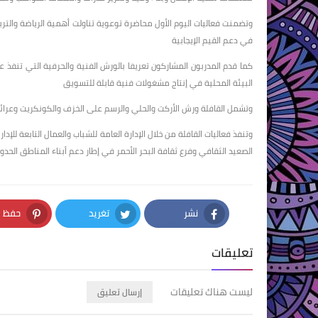
وتضمنت فعاليات اليوم الأول محاضرة توعوية تناولت أهمية الرياضة والترب
في دعم القيم الإيجابية
كما قدم المدربون المشاركون تعريفا بالورش الفنية والحرفية التي تنفذ
البيئة المحلية في إنتاج مشغولات فنية قابلة للتسويق
وتشمل القافلة ورش الأركت والحلي والرسم على الخزف والكونكريت وعرائ
وتنفذ فعاليات القافلة من خلال الإدارة العامة للشباب والعمال التابعة للإد
الصعيد الثقافي وفرع ثقافة البحر الأحمر في إطار دعم أبناء المناطق الحد
نشر
تغريد
حفظ
nterest
Twitter
Facebook
تعليقات
ليست هناك تعليقات
إرسال تعليق