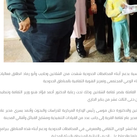
سية بدعم أبناء المحافظات الحدودية شهدت مدن الشلاتين وحلايب وأبو رماد انطلاق فعاليات
ناء الوعي المجتمعى وتعزيز الهوية الثقافية بالمناطق الحدودية
لقافلة بقصر ثقافة الشلاتين وذلك تحت رعاية الدكتور أحمد فؤاد هنو وزير الثقافة وتنظيم
من حتى الثالث عشر من يناير الجاري
ين والدكتورة حنان موسى رئيس الإدارة المركزية للدراسات والبحوث وأحمد يسري مدير عام
ير عام ثقافة القرية إلى جانب عدد من القيادات التنفيذية ومشايخ القبائل وأهالي المدينة
افة لنشر الوعي الثقافي والمعرفي في المحافظات الحدودية ودعم أبناء هذه المناطق ببرامج
 والحفاظ على الحرف التراثية المرتبطة بالبيئة المحلية