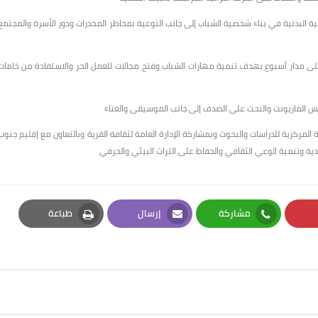
ية البدنية في بناء شخصية الشباب إلى جانب التوعية بمخاطر المخدرات ودور الأسرة والمجتمع
 على مدار أسبوع بهدف تنمية مهارات الشباب وفتح مجالات للعمل الحر والاستفادة من خامات
س الماريونت والنحت على الصدف إلى جانب الموسيقى والغناء
ارة المركزية للدراسات والبحوث وبمشاركة الإدارة العامة لثقافة القرية وبالتعاون مع إقليم جنوب
ودية وتنمية الوعي الثقافي والحفاظ على التراث البيئي والحرفي
مشاركة
إرسال
طباعة
Print
Email
Whatsapp
Pi