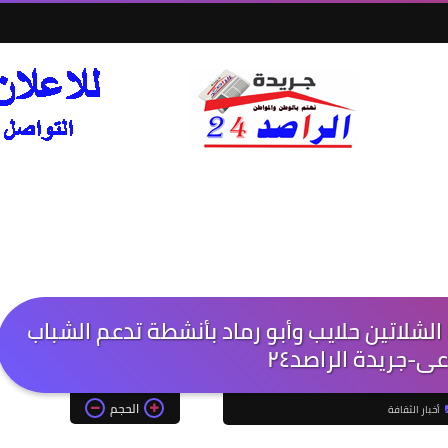
لشلاتين حلايب وأبو رماد بأنشطة تدعم الشباب
ى-جريدة الراصد٢٤
الحجم
أخبار الثقافة