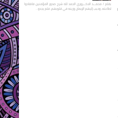
بقلم / محمـــد الدكـــروري الحمد لله شرح صدور المؤمنين فانقادوا
لطاعته، وحبب إليهم الإيمان وزينه في قلوبهم، فلم يجدو…