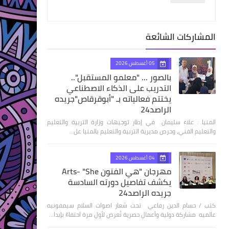
المشاركات الشائعة
05 أغسطس 2026
بالصور ... "معلمو المستقبل"..
التدريب على الذكاء الاصطناعي
يختتم فعالياته بـ "أبوقرقاص"جريده
الراصد24
المنيا : علاء سليمان في إطار توجيهات وزارة التربية والتعليم
والتعليم الفني، وحرص مديرية التربية والتعليم بالمنيا عل…
04 أغسطس 2026
مهرجان "هي الفنون Arts- "She
يكشف تفاصيل دورته السادسة
جريده الراصد24
كتب / حسام الدين رفاعي تحت شعار اصوات السلام سيمفونيه
عالميه مشاركة دولية وأعمال حصرية تُعرض لأول مرة احتفاءً بإبدا…