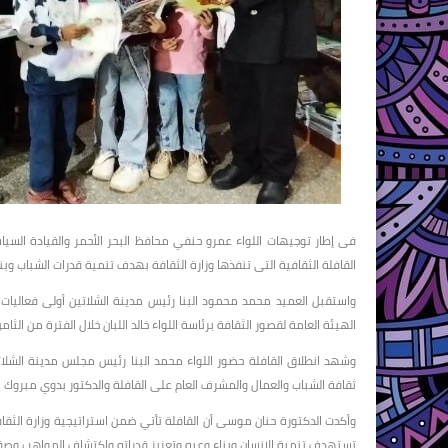
فى إطار توجيهات اللواء عمرو حنفي محافظ البحر الأحمر والقيادة السيا
القافلة الثقافية التى تنفذها وزارة الثقافة بهدف تنمية قدرات الشباب وب
واستقبل العميد محمد محمود البنا رئيس مدينة الشلاتين أولى فعاليات ا
الهيئة العامة لقصور الثقافة برئاسة اللواء خالد اللبان خلال الفترة من الثا
وشهد انطلاق القافلة حضور اللواء محمد البنا رئيس مجلس مدينة الشلات
ثقافة الشباب والعمال والمشرف العام على القافلة والدكتور بدوي مبروك مد
وأكدت الدكتورة حنان موسى أن القافلة تأتي ضمن استراتيجية وزارة الثق
تستهدف تنمية الإنسان وبناء وعيه وتعزيز قدراته واكتشاف المواهب وصقلها