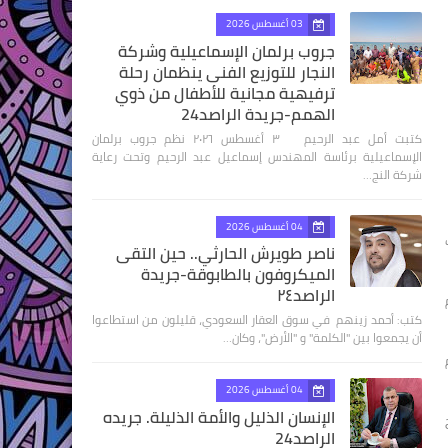
03 أغسطس 2026
جروب برلمان الإسماعيلية وشركة
النجار للتوزيع الفنى ينظمان رحلة
ترفيهية مجانية للأطفال من ذوي
الهمم-جريدة الراصد24
كتبت أمل عبد الرحيم ٣ أغسطس ٢٠٢٦ نظم جروب برلمان
الإسماعيلية برئاسة المهندس إسماعيل عبد الرحيم وتحت رعاية
شركة النج…
04 أغسطس 2026
ناصر طويرش الحارثي.. حين التقى
الميكروفون بالطابوقة-جريدة
الراصد٢٤
كتب: أحمد زينهم في سوق العقار السعودي، قليلون من استطاعوا
أن يجمعوا بين "الكلمة" و "الأرض"، وكان…
04 أغسطس 2026
الإنسان الذليل والأمة الذليلة. جريده
الراصد24