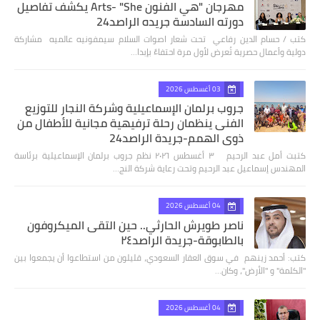
مهرجان "هي الفنون Arts- "She يكشف تفاصيل
دورته السادسة جريده الراصد24
كتب / حسام الدين رفاعي تحت شعار اصوات السلام سيمفونيه عالميه مشاركة
دولية وأعمال حصرية تُعرض لأول مرة احتفاءً بإبدا…
03 أغسطس 2026
جروب برلمان الإسماعيلية وشركة النجار للتوزيع
الفنى ينظمان رحلة ترفيهية مجانية للأطفال من
ذوي الهمم-جريدة الراصد24
كتبت أمل عبد الرحيم ٣ أغسطس ٢٠٢٦ نظم جروب برلمان الإسماعيلية برئاسة
المهندس إسماعيل عبد الرحيم وتحت رعاية شركة النج…
04 أغسطس 2026
ناصر طويرش الحارثي.. حين التقى الميكروفون
بالطابوقة-جريدة الراصد٢٤
كتب: أحمد زينهم في سوق العقار السعودي، قليلون من استطاعوا أن يجمعوا بين
"الكلمة" و "الأرض"، وكان…
04 أغسطس 2026