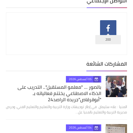
التواصل الإجتماعي
200
المشاركات الشائعة
05 أغسطس 2026
بالصور ... "معلمو المستقبل".. التدريب على
الذكاء الاصطناعي يختتم فعالياته بـ
"أبوقرقاص"جريده الراصد24
المنيا : علاء سليمان في إطار توجيهات وزارة التربية والتعليم والتعليم الفني، وحرص
مديرية التربية والتعليم بالمنيا عل…
04 أغسطس 2026