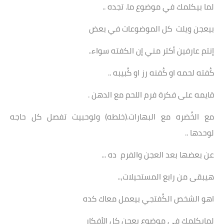
لما بيكلمك في موضوع ما. تجده ..
بيعجن ويلت كل الموضوعات في بعض
إنتم عارفين أكتر مني إن الكفته سواء..
كُفته لحمه او كُفنه رز او كُبيبه ..
قايمه على فكرة فرم اللحم مع الدهن .
مع الخُضره مع البهارات.(خلطه) ولوحبيت تفصل كل حاجه
لوحدها ..
عن بعضها بعد العجن والفرم ده ...
هيبقى من رابع المستحيلات،..
اهو الشخص الكُفتجي بيعمل معاك كده
لمايكلمك في موضوع يعجن كل الأفكار