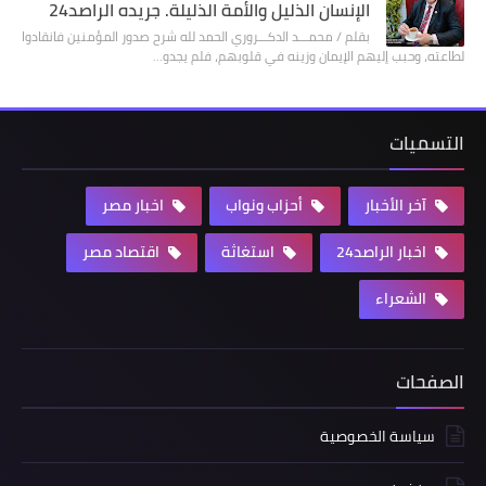
الإنسان الذليل والأمة الذليلة. جريده الراصد24
بقلم / محمـــد الدكـــروري الحمد لله شرح صدور المؤمنين فانقادوا
لطاعته، وحبب إليهم الإيمان وزينه في قلوبهم، فلم يجدو…
التسميات
آخر الأخبار
أحزاب ونواب
اخبار مصر
اخبار الراصد24
استغاثة
اقتصاد مصر
الشعراء
الصفحات
سياسة الخصوصية