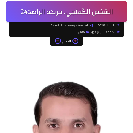
الشخص الكُفتجي. جريده الراصد24
18 يناير 2026
الصحفية مروة محسن الراصد24
الصفحة الرئيسية
مقال
الحجم
..