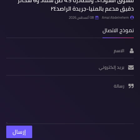
للسوق السوداء.. ومصادرة 4.5 طن سماد و6 شكائر
دقيق مدعم بالمنيا-جريدة الراصد٢٤
Amal Abdelrehem
08 أغسطس 2026
نموذج الاتصال
الاسم
بريد إلكتروني
رسالة