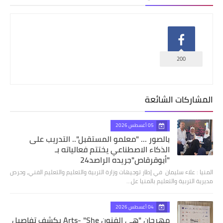
200
المشاركات الشائعة
05 أغسطس 2026
بالصور ... "معلمو المستقبل".. التدريب على
الذكاء الاصطناعي يختتم فعالياته بـ
"أبوقرقاص"جريده الراصد24
المنيا : علاء سليمان في إطار توجيهات وزارة التربية والتعليم والتعليم الفني، وحرص
مديرية التربية والتعليم بالمنيا عل…
04 أغسطس 2026
مهرجان "هي الفنون Arts- "She يكشف تفاصيل