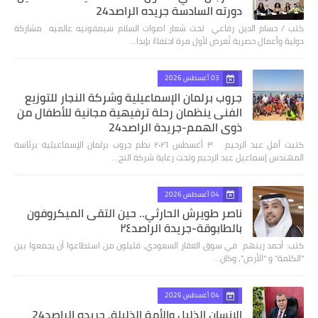
دورته السادسة جريده الراصد24
كتب / حسام الدين رفاعي تحت شعار اصوات السلام سيمفونيه عالميه مشاركة
دولية وأعمال حصرية تُعرض لأول مرة احتفاءً بإبدا…
03 أغسطس 2026
جروب برلمان الإسماعيلية وشركة النجار للتوزيع
الفنى ينظمان رحلة ترفيهية مجانية للأطفال من
ذوي الهمم-جريدة الراصد24
كتبت أمل عبد الرحيم ٣ أغسطس ٢٠٢٦ نظم جروب برلمان الإسماعيلية برئاسة
المهندس إسماعيل عبد الرحيم وتحت رعاية شركة النج…
04 أغسطس 2026
ناصر طويرش الحارثي.. حين التقى الميكروفون
بالطابوقة-جريدة الراصد٢٤
كتب: أحمد زينهم في سوق العقار السعودي، قليلون من استطاعوا أن يجمعوا بين
"الكلمة" و "الأرض"، وكان…
04 أغسطس 2026
الإنسان الذليل والأمة الذليلة. جريده الراصد24