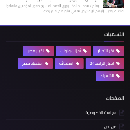
بقلم / محمـــد الدكـــروري الحمد لله شرح صدور المؤمنين فانقادوا
لطاعته، وحبب إليهم الإيمان وزينه في قلوبهم، فلم يجدو…
التسميات
آخر الأخبار
أحزاب ونواب
اخبار مصر
اخبار الراصد24
استغاثة
اقتصاد مصر
الشعراء
الصفحات
سياسة الخصوصية
من نحن