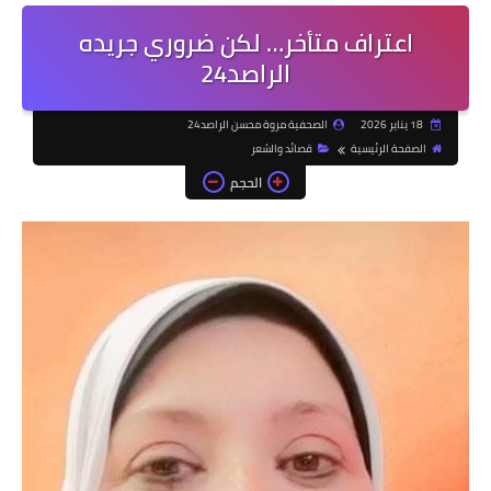
اعتراف متأخر… لكن ضروري جريده
الراصد24
18 يناير 2026
الصحفية مروة محسن الراصد24
الصفحة الرئيسية
قصائد والشعر
الحجم