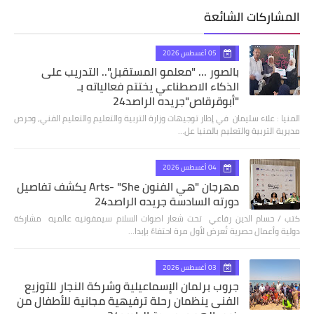
المشاركات الشائعة
05 أغسطس 2026
بالصور ... "معلمو المستقبل".. التدريب على
الذكاء الاصطناعي يختتم فعالياته بـ
"أبوقرقاص"جريده الراصد24
المنيا : علاء سليمان في إطار توجيهات وزارة التربية والتعليم والتعليم الفني، وحرص
مديرية التربية والتعليم بالمنيا عل…
04 أغسطس 2026
مهرجان "هي الفنون Arts- "She يكشف تفاصيل
دورته السادسة جريده الراصد24
كتب / حسام الدين رفاعي تحت شعار اصوات السلام سيمفونيه عالميه مشاركة
دولية وأعمال حصرية تُعرض لأول مرة احتفاءً بإبدا…
03 أغسطس 2026
جروب برلمان الإسماعيلية وشركة النجار للتوزيع
الفنى ينظمان رحلة ترفيهية مجانية للأطفال من