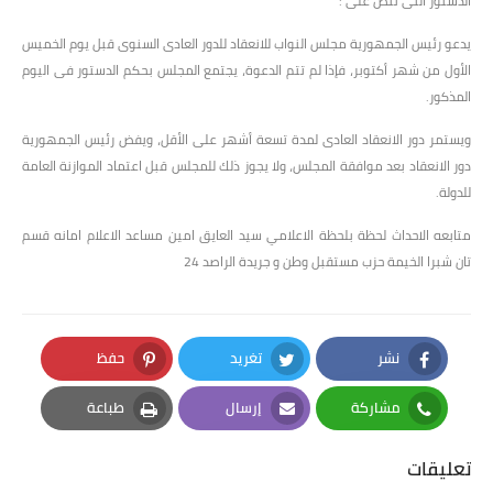
الدستور التى تنص على :
يدعو رئيس الجمهورية مجلس النواب للانعقاد للدور العادى السنوى قبل يوم الخميس
الأول من شهر أكتوبر، فإذا لم تتم الدعوة، يجتمع المجلس بحكم الدستور فى اليوم
المذكور.
ويستمر دور الانعقاد العادى لمدة تسعة أشهر على الأقل، ويفض رئيس الجمهورية
دور الانعقاد بعد موافقة المجلس، ولا يجوز ذلك للمجلس قبل اعتماد الموازنة العامة
للدولة.
متابعه الاحداث لحظة بلحظة الاعلامي سيد العايق امين مساعد الاعلام امانه قسم
تان شبرا الخيمة حزب مستقبل وطن و جريدة الراصد 24
نشر
تغريد
حفظ
Pinterest
Twitter
Facebook
مشاركة
إرسال
طباعة
Print
Email
Whatsapp
تعليقات