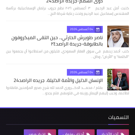
ذوي الهمم-جريدة الراصد24
كتبت أمل عبد الرحيم ٣ أغسطس ٢٠٢٦ نظم جروب برلمان الإسماعيلية برئاسة
المهندس إسماعيل عبد الرحيم وتحت رعاية شركة النج…
04 أغسطس 2026
ناصر طويرش الحارثي.. حين التقى الميكروفون
بالطابوقة-جريدة الراصد٢٤
كتب: أحمد زينهم في سوق العقار السعودي، قليلون من استطاعوا أن يجمعوا بين
"الكلمة" و "الأرض"، وكان…
04 أغسطس 2026
الإنسان الذليل والأمة الذليلة. جريده الراصد24
بقلم / محمـــد الدكـــروري الحمد لله شرح صدور المؤمنين فانقادوا
لطاعته، وحبب إليهم الإيمان وزينه في قلوبهم، فلم يجدو…
التسميات
آخر الأخبار
أحزاب ونواب
اخبار مصر