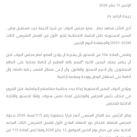
الإثنين 12 يناير 2026
جريدة الراصد 24
أدى النائب مجاهد نصار ، عضو مجلس النواب عن شبرا الخيمة حزب مستقبل وطن ،
اليمين الدستورية خلال الجلسة الافتتاحية للدور الأول من الفصل التشريعي الثالث
(2026-2031) والمنعقدة اليوم الإثنين،
وتقضي المادة 104 من الدستور بأن يشترط أن يؤدى العضو أمام مجلس النواب، قبل
أن يباشر عمله، اليمين الآتية "أقسم بالله العظيم أن أحافظ مخلصا على النظام
الجمهورى، وأن أحترم الدستور والقانون، وأن أرعى مصالح الشعب رعاية كاملة، وأن
أحافظ على استقلال الوطن ووحدة وسلامة أراضيه".
ويؤدي النواب اليمين الدستورية إيذانا ببدء مباشرة مهامهم البرلمانية، قبل الشروع
في انتخاب رئيس المجلس والوكيلين، لمدة خمس سنوات، وفقًا للدستور واللائحة
الداخلية للمجلس.
وكان الرئيس عبد الفتاح السيسي أصدر قرارا جمهوريا رقم (17) لسنة 2026 بدعوة
المجلس للانعقاد لافتتاح دور الانعقاد العادي الأول للفصل التشريعي الثالث الساعه
الحادية عشر من صباح يوم الاثنين الموافق 12 يناير 2026 وفقا لنص المادة 115 من