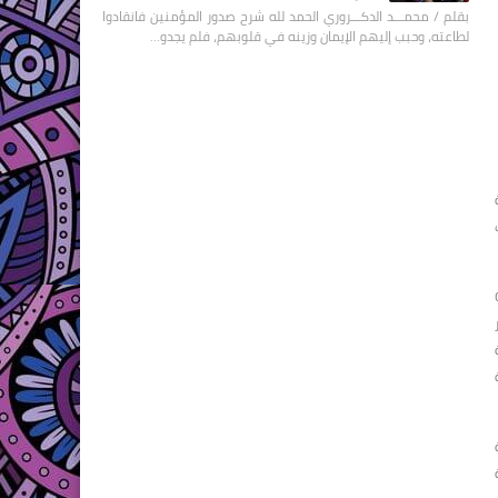
بقلم / محمـــد الدكـــروري الحمد لله شرح صدور المؤمنين فانقادوا
لطاعته، وحبب إليهم الإيمان وزينه في قلوبهم، فلم يجدو…
حة
ات
Cl:
ة