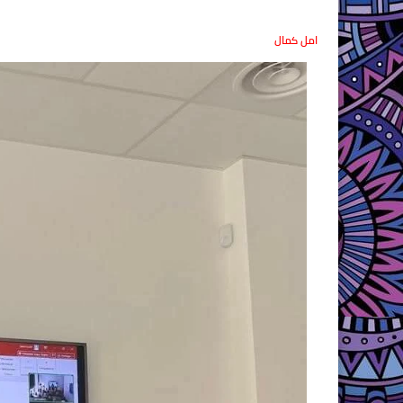
امل كمال