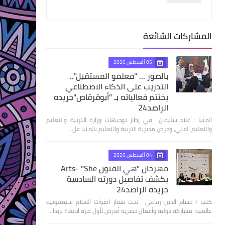
المشاركات الشائعة
05 أغسطس 2026
بالصور ... "معلمو المستقبل"..
التدريب على الذكاء الاصطناعي
يختتم فعالياته بـ "أبوقرقاص"جريده
الراصد24
المنيا : علاء سليمان في إطار توجيهات وزارة التربية والتعليم
والتعليم الفني، وحرص مديرية التربية والتعليم بالمنيا عل…
04 أغسطس 2026
مهرجان "هي الفنون Arts- "She
يكشف تفاصيل دورته السادسة
جريده الراصد24
كتب / حسام الدين رفاعي تحت شعار اصوات السلام سيمفونيه
عالميه مشاركة دولية وأعمال حصرية تُعرض لأول مرة احتفاءً بإبدا…