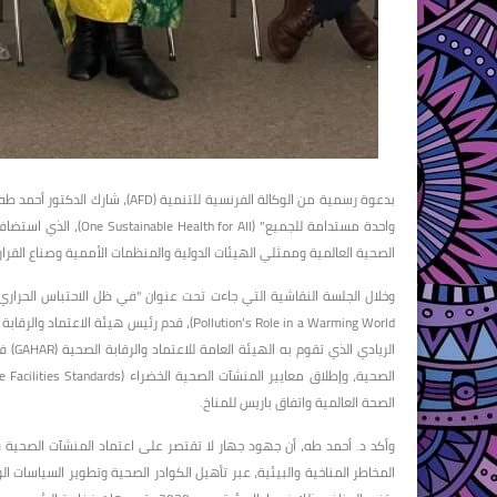
الصحية العالمية وممثلي الهيئات الدولية والمنظمات الأممية وصناع القرار
Pollution’s Role in a Warming World)، قدم رئ
الريا
الصحة العالمية واتفاق باريس للمناخ.
وأكد د. أحمد طه، أن جهود جهار لا تقتصر على اعتماد المنشآت الصحية
المخاطر المناخية والبيئية، عبر تأهيل الكوادر الصحية وتطوير السياسات 