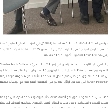
بدعوة رسمية من الوكالة الفرنسية للتنمية (AFD)، شارك الدكتور أحمد طه، رئيس الهيئة العامة للاعتماد والرقابة الصحية (GAHAR)، في المؤتمر الدولي السنوي “ ص
واحدة مستدامة للجميع” (One Sustainable Health for All)، الذي استضافته مدينة ليون الفرنسية في الفترة من 2 إلى 5 نوفمبر 2025، بمشاركة نخبة من القياد
 في مجالات الصحة العامة والبيئة والتنمية المستدامة.
وخلال الجلسة النقاشية التي جاءت تحت عنوان "في ظل الاحتباس الحراري العالمي: أثر التلوث على صحة الإنسان في زمن التغير المناخي" (imate-Health Collision
يس هيئة الاعتماد والرقابة الصحية، رؤية مصرية متكاملة حول الترابط الوثيق بين الصحة والبيئة والمناخ، مستعرضا الدور
دي الذي تقوم به الهيئة العامة للاعتماد والرقابة الصحية (GAHAR) في هذا الملف الحيوي، من خلال دمج مبادئ الاستدامة البيئية ضمن منظومة جودة الرعاية
الصحية، وإطلاق معايير المنشآت الصحية الخضراء (Green Healthcare Facilities Standards) التي تعد من أوائل المعايير في المنطقة المتوافقة مع توجهات منظم
 فحسب، بل تمتد لتقود التحول نحو أنظمة صحية أكثر مرونة واستدامة قادرة على مواجهة
الوطنية للجودة والاستدامة، وتعزيز جاهزية النظام الصحي المصري لمجابهة التحديات المرتبطة