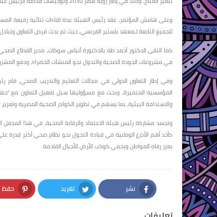
بتغير المناخ، وذلك في إطار رؤية مصر 2030 وتوجيهات فخامة الرئيس عبد الفتاح السيسي بجعل مصر نموذجًا رائدًا في تطبيق مفهوم “الصحة الواحدة” إقليميا.
وعلى هامش المؤتمر، عقد رئيس الهيئة عدة لقاءات ثنائية رفيعة المست
للجميع التابعة لـمعهد باستير الفرنسي، حيث تم بحث فرص التعاون وتبادل 
كما التقى الدكتور أحمد طه بالدكتورة أنياس سوكات، مدير القطاع الصحي و
في مشروعات الجودة الصحية والتحول نحو المنشآت الخضراء، ودفع المشروع
وفي إطار التعاون الدولي في مجالات التعليم والتدريب الصحي، قام رئ
المؤسسية المتميزة، وبحث مع مسؤوليها سبل تفعيل التعاون مع “جهار
والاستدامة البيئية، بما يسهم في تطوير الكوادر الصحية المصرية وتعزيز
وتجسد مشاركة رئيس هيئة الاعتماد والرقابة الصحية، في هذا المحفل الدو
كأحد أهم الأذرع الوطنية في قيادة التحول نحو نظام صحي أكثر قدرة على
يعزز رفاه المواطن ويحمي كوكب الأرض للأجيال القادمة.
نشر
تغريد
حفظ
nterest
Twitter
Facebook
تعليقات