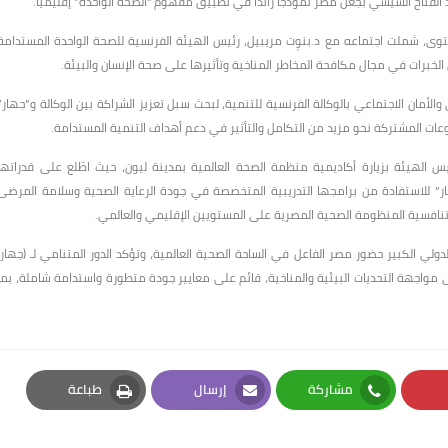
وى، شملت اجتماعه مع د.بنوِت مريبيل، رئيس الهيئة الفرنسية للصحة الواحدة المستدامة
الخبرات في مجال مكافحة المخاطر المناخية وتأثيرها على صحة الإنسان والبيئة.
الأمان الاجتماعي بالوكالة الفرنسية للتنمية، لبحث سبل تعزيز الشراكة بين الوكالة و”جهار”
ات المشتركة نحو مزيد من التكامل والتأثير في دعم أهداف التنمية المستدامة.
يس الهيئة بزيارة أكاديمية منظمة الصحة العالمية بمدينة ليون، حيث اطّلع على قدراتها
” للاستفادة من برامجها التدريبية المتخصصة في جودة الرعاية الصحية وسلامة المرضى
 تنافسية المنظومة الصحية المصرية على المستويين الإقليمي والعالمي.
لي الكبير حضور مصر الفاعل في الساحة الصحية العالمية، وتؤكد الدور المتنامي لـ (جهار)
 مواجهة التحديات البيئية والمناخية، قائم على معايير جودة متطورة واستدامة شاملة، بما
مشاركة
إرسال
طباعة
Print
Email
Whatsapp
Pi