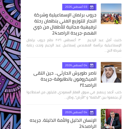
03 أغسطس 2026
جروب برلمان الإسماعيلية وشركة
النجار للتوزيع الفنى ينظمان رحلة
ترفيهية مجانية للأطفال من ذوي
الهمم-جريدة الراصد24
كتبت أمل عبد الرحيم ٣ أغسطس ٢٠٢٦ نظم جروب برلمان
الإسماعيلية برئاسة المهندس إسماعيل عبد الرحيم وتحت رعاية
شركة النج…
04 أغسطس 2026
ناصر طويرش الحارثي.. حين التقى
الميكروفون بالطابوقة-جريدة
الراصد٢٤
كتب: أحمد زينهم في سوق العقار السعودي، قليلون من استطاعوا
أن يجمعوا بين "الكلمة" و "الأرض"، وكان…
04 أغسطس 2026
الإنسان الذليل والأمة الذليلة. جريده
الراصد24