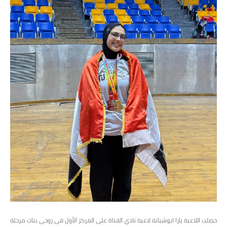
حصلت اللاعبة يارا ابوشبانة لاعبة نادي القناة على المركز الأول فى زوجى بنات مرحلة