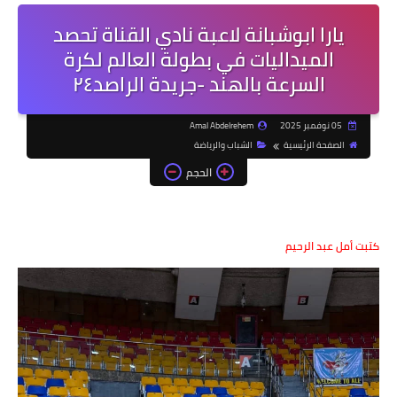
يارا ابوشبانة لاعبة نادي القناة تحصد
الميداليات في بطولة العالم لكرة
السرعة بالهند -جريدة الراصد٢٤
05 نوفمبر 2025
Amal Abdelrehem
الصفحة الرئيسية
الشباب والرياضة
الحجم
كتبت أمل عبد الرحيم