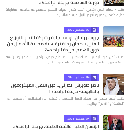
دورته السادسة جريده الراصد24
كتب / حسام الدين رفاعي تحت شعار اصوات السلام سيمفونيه عالميه مشاركة
دولية وأعمال حصرية تُعرض لأول مرة احتفاءً بإبدا…
03 أغسطس 2026
جروب برلمان الإسماعيلية وشركة النجار للتوزيع
الفنى ينظمان رحلة ترفيهية مجانية للأطفال من
ذوي الهمم-جريدة الراصد24
كتبت أمل عبد الرحيم ٣ أغسطس ٢٠٢٦ نظم جروب برلمان الإسماعيلية برئاسة
المهندس إسماعيل عبد الرحيم وتحت رعاية شركة النج…
04 أغسطس 2026
ناصر طويرش الحارثي.. حين التقى الميكروفون
بالطابوقة-جريدة الراصد٢٤
كتب: أحمد زينهم في سوق العقار السعودي، قليلون من استطاعوا أن يجمعوا بين
"الكلمة" و "الأرض"، وكان…
04 أغسطس 2026
الإنسان الذليل والأمة الذليلة. جريده الراصد24