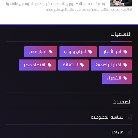
بقلم / محمـــد الدكـــروري الحمد لله شرح صدور المؤمنين فانقادوا
لطاعته، وحبب إليهم الإيمان وزينه في قلوبهم، فلم يجدو…
التسميات
آخر الأخبار
أحزاب ونواب
اخبار مصر
اخبار الراصد24
استغاثة
اقتصاد مصر
الشعراء
الصفحات
سياسة الخصوصية
من نحن