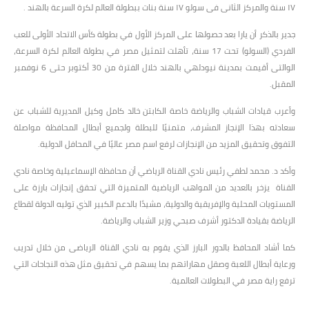
١٧ سنة والمركز الثانى فى سولو ١٧ سنة بنات ببطولة العالم لكرة السرعة بالهند .
جدير بالذكر أن يارا بعد حصولها على المركز الأول في بطولة كأس الاتحاد الأولى للعب
الفردي (السولو) تحت 17 سنة، تأهلت لتمثيل مصر في بطولة العالم لكرة السرعة،
الوالتى أقيمت بمدينة نيودلهي بالهند خلال الفترة من 30 أكتوبر حتى 6 نوفمبر
المقبل.
وأعرب قيادات الشباب والرياضة خاصة الكابتن خالد كامل وكيل المديرية للشباب عن
سعادته بهذا الإنجاز المشرف، متمنيًا للبطلة ولجميع أبطال المحافظة مواصلة
التفوق وتحقيق المزيد من الإنجازات لرفع اسم مصر عاليًا في المحافل الدولية.
وأكد د. محمد لطفي رئيس نادي القناة الرياضي أن محافظة الإسماعيلية وخاصة نادي
القناة يزخر بالعديد من المواهب الرياضية المتميزة التي تحقق إنجازات بارزة على
المستويات المحلية والإفريقية والدولية، مشيدًا بالدعم الكبير الذي توليه الدولة لقطاع
الرياضة بقيادة الدكتور أشرف صبحي وزير الشباب والرياضة.
كما أشاد المحافظ بالدور البارز الذي يقوم به نادي القناة الرياضى من خلال تدريب
ورعاية أبطال اللعبة وصقل مهاراتهم بما يسهم في تحقيق مثل هذه النجاحات التي
ترفع راية مصر في البطولات العالمية.