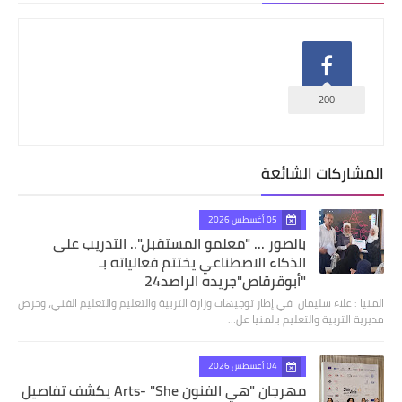
200
المشاركات الشائعة
05 أغسطس 2026
بالصور ... "معلمو المستقبل".. التدريب على
الذكاء الاصطناعي يختتم فعالياته بـ
"أبوقرقاص"جريده الراصد24
المنيا : علاء سليمان في إطار توجيهات وزارة التربية والتعليم والتعليم الفني، وحرص
مديرية التربية والتعليم بالمنيا عل…
04 أغسطس 2026
مهرجان "هي الفنون Arts- "She يكشف تفاصيل