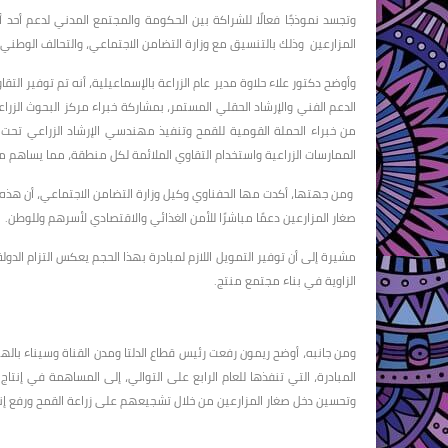
وتجسد نموذجًا فعالًا للشراكة بين الحكومة والمجتمع المدني لدعم أحد 
المزارعين وذلك بالتنسيق مع وزارة التضامن الاجتماعي، والتحالف الوطني ل
وأوضح دكتور علاء حلاوة مدير عام الزراعة بالإسماعيلية، أنه تم توفير التق
الدعم الفني والإرشاد الحقلي المستمر، بمشاركة خبراء مركز البحوث الزراع
من خبراء الحملة القومية للقمح وتنفيذ مهندسي الإرشاد الزراعي تحت ا
الممارسات الزراعية واستخدام التقاوي الملائمة لكل منطقة، مما يساهم م
ومن جهتها، أكدت مها الحفناوي وكيل وزارة التضامن الاجتماعي، أن هذه ال
صغار المزارعين دعمًا مباشرًا للأمن الغذائي والاقتصادي لأسرهم وللوطن.
مشيرة إلى أن توفير التمويل اللازم لمبادرة بهذا الحجم يعكس التزام الدول
الزاوية في بناء مجتمع منتج.
ومن جانبه، أوضح ريمون رفعت رئيس قطاع الدلتا ومدن القناة وسيناء بالهي
المبادرة، التي تنفذها للعام الرابع على التوالي، إلى المساهمة في إنت
وتحسين دخل صغار المزارعين من خلال تشجيعهم على زراعة القمح ورفع إن