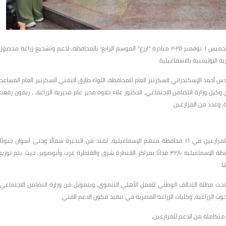
أطلق اللواء طيار أ.ح أكرم محمد جلال، محافظ الإسماعيلية صباح اليوم الخميس ٦ نوفمبر ٢٠٢٥ مبادرة "ازرع" الموسم الرابع؛ بالمحافظة، لدعم وتشجيع زراعة محصو
أحمد الإسكندراني السكرتير العام للمحافظة، اللواء طارق اليمني السكرتير العام المساعد،
 وكيل وزارة التضامن الاجتماعي، الدكتور علاء حلاوة مدير عام مديرية الزراعة، ، ريمون رفعت
، وعدد من المزارعين.
وتهدف المبادرة إلى تعزيز الأمن الغذائي الوطني من خلال دعم صغار المزارعين في ١٦ محافظة منهم الإسماعيلية، تمتد من البحيرة شمالًا وحتى أسوان جنوبًا
باستهداف زراعة حوالي ٢٥٠ ألف فدان من القمح، ويبلغ مستهدف محافظة الإسماعيلية ٣٢٨٠ فدانًا بمراكز القنطرة شرق والقنطرة غرب وأبوصوير، حيث يتم توزي
ا.
ة تحت مظلة التحالف الوطني للعمل الأهلي التنموي، وبتمويل من وزارة التضامن الاجتماعي،
بحوث الزراعية، وكليات الزراعة المصرية في تنفيذ مكون الدعم الفني.
متكاملة من الدعم للمزارعين،