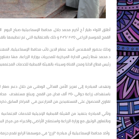
القمح للموسم الزراعي ٢٠٢٥ /٢٠٢٦ و ذلك بالاحتفالية التي تم تنظيمها بالقرية الاوليمبية بالاسماعيلية.
وذلك بحضور المهندس أحمد عصام الدين نائب محافظ الإسماعيلية، المهندس 
د.محمد شطا رئيس الادارة المركزية للمديريات بوزارة الزراعة، مها حفناوي
رئيس قطاع الدلتا ومدن القناة وسيناء بالهيئة القبطية للخدمات المجتمعية
تقاوي المحصول على المستفيدين من المزارعين في المراكز السابق ذكره
وتأتي المبادرة بتنفيذ من الهيئة القبطية الإنجيلية للخدمات الاجتماعي
وبالتعاون الوثيق مع وزارة الزراعة واستصلاح الأراضي والخبراء من مركز ال
وأكد محافظ الإسماعيلية أن مبادرة "ازرع" في موسمها الرابع تقدم حزمة 