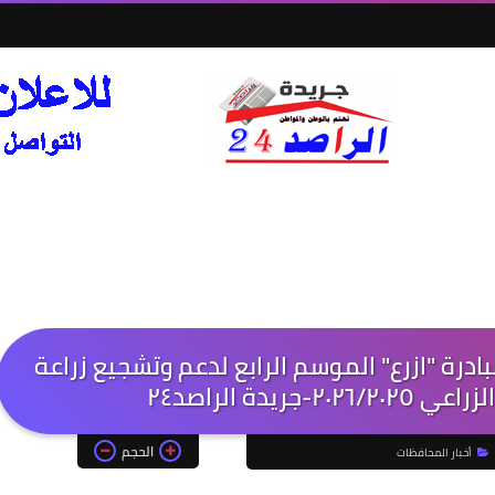
رة "ازرع" الموسم الرابع لدعم وتشجيع زراعة
يدة الراصد٢٤
الحجم
أخبار المحافظات