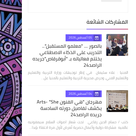
المشاركات الشائعة
05 أغسطس 2026
بالصور ... "معلمو المستقبل"..
التدريب على الذكاء الاصطناعي
يختتم فعالياته بـ "أبوقرقاص"جريده
الراصد24
المنيا : علاء سليمان في إطار توجيهات وزارة التربية والتعليم
والتعليم الفني، وحرص مديرية التربية والتعليم بالمنيا عل…
04 أغسطس 2026
مهرجان "هي الفنون Arts- "She
يكشف تفاصيل دورته السادسة
جريده الراصد24
كتب / حسام الدين رفاعي تحت شعار اصوات السلام سيمفونيه
عالميه مشاركة دولية وأعمال حصرية تُعرض لأول مرة احتفاءً بإبدا…