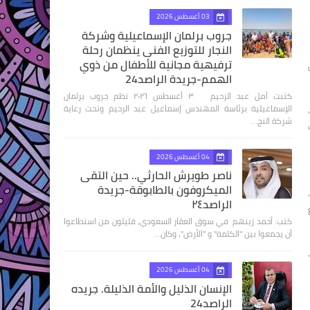
03 أغسطس 2026
جروب برلمان الإسماعيلية وشركة
النجار للتوزيع الفنى ينظمان رحلة
ترفيهية مجانية للأطفال من ذوي
ل
الهمم-جريدة الراصد24
كتبت أمل عبد الرحيم ٣ أغسطس ٢٠٢٦ نظم جروب برلمان
الإسماعيلية برئاسة المهندس إسماعيل عبد الرحيم وتحت رعاية
شركة النج…
04 أغسطس 2026
ناصر طويرش الحارثي.. حين التقى
الميكروفون بالطابوقة-جريدة
،
الراصد٢٤
ع
كتب: أحمد زينهم في سوق العقار السعودي، قليلون من استطاعوا
أن يجمعوا بين "الكلمة" و "الأرض"، وكان…
04 أغسطس 2026
الإنسان الذليل والأمة الذليلة. جريده
الراصد24