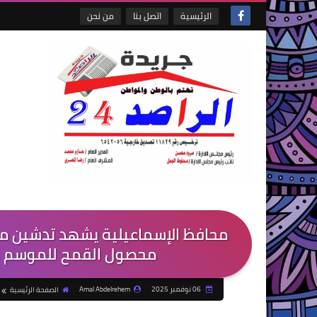
الرئيسية
اتصل بنا
من نحن
محافظ الإسماعيلية يشهد تدشين مباد
محصول القمح للموسم الزراعي ٢٠٢٦/٢٠٢٥-جر
06 نوفمبر 2025
Amal Abdelrehem
الصفحة الرئيسية