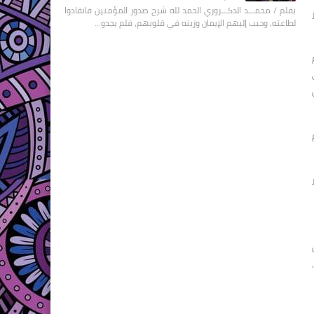
بقلم / محمـــد الدكـــروري الحمد لله شرح صدور المؤمنين فانقادوا
لطاعته، وحبب إليهم الإيمان وزينه في قلوبهم، فلم يجدو…