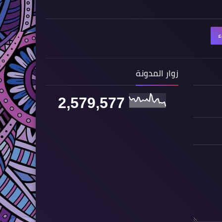
ء
زوار المدونة
2,579,577