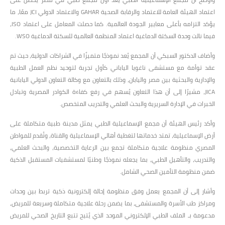
اعتماد الهيئة العامة للاعتماد والرقابة الصحية GAHAR والاعتماد الدولي JCI معًا، ما
يؤكد التزامه بأعلى معايير الجودة العالمية. كما حصلت المعامل على اعتماد ISO،
فيما نالت وحدة السكتة الدماغية اعتماد المنظمة العالمية للسكتة الدماغية WSO.
وأضاف الدكتور السبكي أن المجمع يُعد نموذجًا متميزًا في الشراكات الدولية، حيث تم
عقد توأمة مع مستشفى ناغويا الياباني كأول تجربة لتوحيد نظم العمل الطبية
والإدارية والبحثية بين مصر واليابان، وذلك بالتعاون مع وكالة التعاون الدولي اليابانية
JICA، مشيرًا إلى أن هذا التعاون يُسهم في رفع كفاءة الكوادر المصرية وتبادل
الخبرات في الإدارة السريرية والبحث العلمي والتدريب المتخصص.
وأكد رئيس الهيئة أن مجمع الإسماعيلية الطبي يمثل مدينة طبية متكاملة على
أرض الإسماعيلية، تمتد خدماتها لتغطية أهالي الإسماعيلية والقناة، وتُقدم للمواطن
المصري منظومة علاجية متكاملة تجمع بين الرعاية التخصصية، والبحث العلمي،
والتدريب، والتأهيل الطبي، بما يجعله نموذجًا وطنيًا لمستشفيات المستقبل الذكية
ضمن منظومة التأمين الصحي الشامل.
وأشار إلى أن المجمع يعمل وفق منظومة إحالة إلكترونية ذكية تربط بين وحدات
ومراكز طب الأسرة والمستشفى، بما يضمن رحلة علاجية متكاملة وسريعة للمريض،
مدعومة بـ الملف الطبي الإلكتروني الموحد الذي يُتيح تتبع التاريخ الصحي للمريض