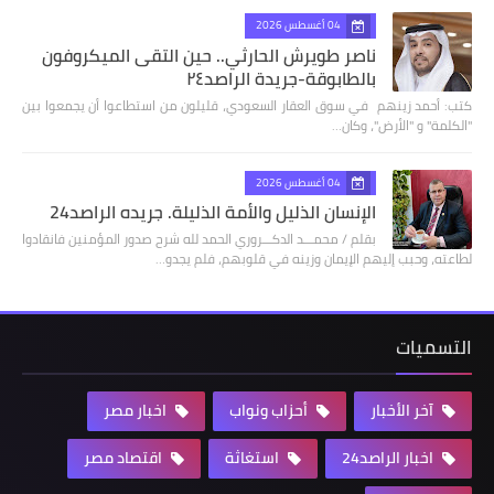
04 أغسطس 2026
ناصر طويرش الحارثي.. حين التقى الميكروفون
بالطابوقة-جريدة الراصد٢٤
كتب: أحمد زينهم في سوق العقار السعودي، قليلون من استطاعوا أن يجمعوا بين
"الكلمة" و "الأرض"، وكان…
04 أغسطس 2026
الإنسان الذليل والأمة الذليلة. جريده الراصد24
بقلم / محمـــد الدكـــروري الحمد لله شرح صدور المؤمنين فانقادوا
لطاعته، وحبب إليهم الإيمان وزينه في قلوبهم، فلم يجدو…
التسميات
آخر الأخبار
أحزاب ونواب
اخبار مصر
اخبار الراصد24
استغاثة
اقتصاد مصر