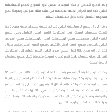
وأكد الدكتور السبكي أن هذه المؤشرات تعكس الدور المحوري لمجمع الإسماعيلية
الطبي كأحد أكبر المراكز الطبية المتكاملة في إقليم قناة السويس، ونموذجًا لنجاح
منظومة التشغيل الذكية داخل مستشفيات الهيئة.
وأشار إلى أن مجمع الإسماعيلية الطبي يُعد أحد خمسة مجمعات طبية كبرى تابعة
للهيئة بمحافظات المرحلة الأولى لمنظومة التأمين الصحي الشامل، وهي: مجمع
الشفاء الطبي ببورسعيد، مجمع الإسماعيلية الطبي بالإسماعيلية، مجمع السويس
الطبي بالسويس، مجمع الأقصر الدولي بالأقصر، ومجمع الفيروز الطبي بجنوب سيناء،
لافتًا إلى أنه يجري حاليًا إنشاء مجمع أسوان الطبي الجديد ليُضاف إلى المنظومة،
لتصل إلى ستة مجمعات طبية تقدم خدمات شمولية متكاملة تغطي جميع مستويات
الرعاية الصحية.
وأضاف رئيس الهيئة أن المجمع يتمتع بطاقة استيعابية نحو 400 سرير، تضم 84
سرير رعاية مركزة، و13 غرفة عمليات مجهزة وفق أحدث النظم العالمية، إلى جانب 6
معامل طبية متقدمة، و32 حضانة للأطفال المبتسرين، مشيرًا إلى أن المجمع يضم
جميع التخصصات الطبية العامة والدقيقة، بما في ذلك زراعات الكبد، والكلى،
والقوقعة، والمناظير الدقيقة، والجراحات الميكروسكوبية، والقساطر القلبية والمخية،
وجراحات العمود الفقري والوجه والفكين.
وأوضح أن مجمع الإسماعيلية الطبي يُعد أول مجمع طبي في مصر يحصل على