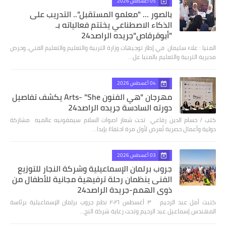
05 أغسطس 2026
بالصور ... "معلمو المستقبل".. التدريب على
الذكاء الاصطناعي يختتم فعالياته بـ
"أبوقرقاص"جريده الراصد24
المنيا : علاء سليمان في إطار توجيهات وزارة التربية والتعليم والتعليم الفني، وحرص
مديرية التربية والتعليم بالمنيا عل…
04 أغسطس 2026
مهرجان "هي الفنون Arts- "She يكشف تفاصيل
دورته السادسة جريده الراصد24
كتب / حسام الدين رفاعي تحت شعار اصوات السلام سيمفونيه عالميه مشاركة
دولية وأعمال حصرية تُعرض لأول مرة احتفاءً بإبدا…
03 أغسطس 2026
جروب برلمان الإسماعيلية وشركة النجار للتوزيع
الفنى ينظمان رحلة ترفيهية مجانية للأطفال من
ذوي الهمم-جريدة الراصد24
كتبت أمل عبد الرحيم ٣ أغسطس ٢٠٢٦ نظم جروب برلمان الإسماعيلية برئاسة
المهندس إسماعيل عبد الرحيم وتحت رعاية شركة النج…