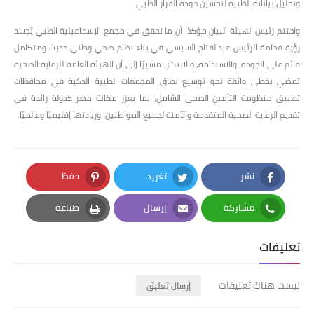
وتحليل بياناته الطبية لتحسين جودة القرار الطبي.
واختتم رئيس الهيئة البيان مؤكدًا أن ما تحقق في مجمع الإسماعيلية الطبي يُجسد
رؤية فخامة الرئيس عبدالفتاح السيسي في بناء نظام صحي وطني حديث ومتكامل
قائم على الجودة، والاستدامة، والابتكار، مشيرًا إلى أن الهيئة العامة للرعاية الصحية
تمضي بخطى واثقة نحو توسيع نطاق المجمعات الطبية الذكية في محافظات
تطبيق منظومة التأمين الصحي الشامل، بما يعزز مكانة مصر كدولة رائدة في
تقديم الرعاية الصحية المتقدمة والآمنة لجميع المواطنين، وريادتها إقليميًا وعالميًا.
نشر
تغريد
حفظ
Pinterest
Twitter
Facebook
مشاركة
إرسال
طباعة
Print
Email
Whatsapp
تعليقات
ليست هناك تعليقات
إرسال تعليق