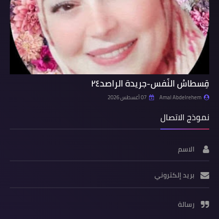
قِسطاسُ النّفس-جريدة الراصد٢٤
Amal Abdelrehem
07 أغسطس 2026
نموذج الاتصال
الاسم
بريد إلكتروني
رسالة