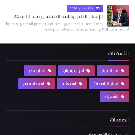
04 أغسطس 2026
الإنسان الذليل والأمة الذليلة. جريده الراصد24
بقلم / محمـــد الدكـــروري الحمد لله شرح صدور المؤمنين فانقادوا
لطاعته، وحبب إليهم الإيمان وزينه في قلوبهم، فلم يجدو…
التسميات
آخر الأخبار
أحزاب ونواب
اخبار مصر
اخبار الراصد24
استغاثة
اقتصاد مصر
الشعراء
الصفحات
سياسة الخصوصية