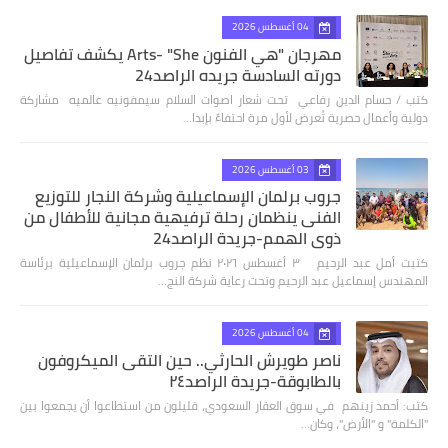
04 أغسطس 2026
مهرجان "هي الفنون Arts- "She يكشف تفاصيل
دورته السادسة جريده الراصد24
كتب / حسام الدين رفاعي تحت شعار اصوات السلام سيمفونيه عالميه مشاركة
دولية وأعمال حصرية تُعرض لأول مرة احتفاءً بإبدا…
03 أغسطس 2026
جروب برلمان الإسماعيلية وشركة النجار للتوزيع
الفنى ينظمان رحلة ترفيهية مجانية للأطفال من
ذوي الهمم-جريدة الراصد24
كتبت أمل عبد الرحيم ٣ أغسطس ٢٠٢٦ نظم جروب برلمان الإسماعيلية برئاسة
المهندس إسماعيل عبد الرحيم وتحت رعاية شركة النج…
04 أغسطس 2026
ناصر طويرش الحارثي.. حين التقى الميكروفون
بالطابوقة-جريدة الراصد٢٤
كتب: أحمد زينهم في سوق العقار السعودي، قليلون من استطاعوا أن يجمعوا بين
"الكلمة" و "الأرض"، وكان…