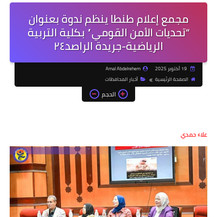
مجمع إعلام طنطا ينظم ندوة بعنوان
“تحديات الأمن القومي” بكلية التربية
الرياضية-جريدة الراصد٢٤
19 أكتوبر 2025
Amal Abdelrehem
الصفحة الرئيسية
أخبار المحافظات
الحجم
علاء حمدي