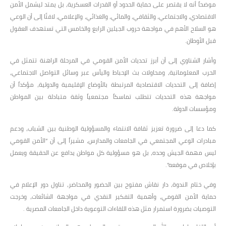
موضحاً أنه لا يقتصر على حماية الحدود أو القدرات العسكرية، بل يمتد ليشمل الأمن
الاقتصادي، والاجتماعي، والثقافي، والمائي، والغذائي، والإعلامي، لافتًا إلى أن الوعي
هو السلاح الأهم في مواجهة حروب الجيلين الرابع والخامس التي تستهدف العقول
قبل الأوطان.
وأشار الشناوي إلى أن أبرز تحديات الأمن القومي في المرحلة الراهنة تتمثل في
الحرب المعلوماتية، ومحاولات بث الإحباط واليأس عبر وسائل التواصل الاجتماعي،
إضافة إلى التحديات الاقتصادية المرتبطة بالأوضاع الإقليمية والدولية، مؤكداً أن
مواجهة هذه التحديات تتطلب تماسكاً مجتمعياً وثقة متبادلة بين المواطن
ومؤسسات الدولة.
كما دعا إلى ضرورة تعزيز ثقافة الانتماء والمسؤولية الوطنية بين الشباب، ودعم
مبادرات الوعي المجتمعي في الجامعات والمدارس، مشيراً إلى أن “الأمن القومي
ليس مهمة الجيش وحده، بل هو مسؤولية كل مواطن يدافع عن الحقيقة ويعمل
بإخلاص في موقعه”.
وفي ختام الندوة، دار نقاش مفتوح بين الحضور والمحاضر، تناول دور الإعلام في
حماية الأمن القومي، وأهمية التفكير النقدي في مواجهة الشائعات، وخرجت
التوصيات بضرورة استمرار مثل هذه اللقاءات التوعوية داخل الجامعات المصرية .