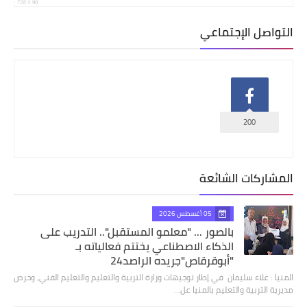
التواصل الإجتماعي
200
المشاركات الشائعة
05 أغسطس 2026
بالصور ... "معلمو المستقبل".. التدريب على
الذكاء الاصطناعي يختتم فعالياته بـ
"أبوقرقاص"جريده الراصد24
المنيا : علاء سليمان في إطار توجيهات وزارة التربية والتعليم والتعليم الفني، وحرص
مديرية التربية والتعليم بالمنيا عل…