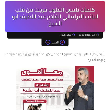
كلمات تلمس القلوب خرجت من قلب
النائب البرلماني القادم عبد اللطيف أبو
الشيخ
22 أكتوبر 2025
سعد زغلول
الحجم
يا رجال دار السلام... يا من تصنعون المجد في كل لحظة وتثبتون أن الرجولة مواقف،
والوفاء أفعال!