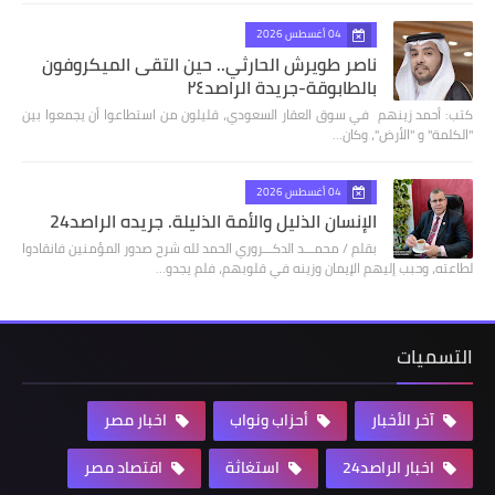
04 أغسطس 2026
ناصر طويرش الحارثي.. حين التقى الميكروفون
بالطابوقة-جريدة الراصد٢٤
كتب: أحمد زينهم في سوق العقار السعودي، قليلون من استطاعوا أن يجمعوا بين
"الكلمة" و "الأرض"، وكان…
04 أغسطس 2026
الإنسان الذليل والأمة الذليلة. جريده الراصد24
بقلم / محمـــد الدكـــروري الحمد لله شرح صدور المؤمنين فانقادوا
لطاعته، وحبب إليهم الإيمان وزينه في قلوبهم، فلم يجدو…
التسميات
آخر الأخبار
أحزاب ونواب
اخبار مصر
اخبار الراصد24
استغاثة
اقتصاد مصر