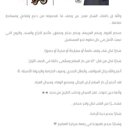
والله إن كلمات الشكر تعجز عن وصف ما تقدمونه من دعمٍ وتفاعلٍ ومساندةٍ
صادقة…
منكم القوة، وبكم العزيمة، وبكم نحلم ونحقق، فأنتم الذراع والسند، والروح التي
تبعث الأمل في كل خطوة نحو المستقبل.
شكرًا لكل شاب وقف كلمةً أو مشاركةً أو فكرةً أو حضورًا،
شكرًا لكل من قال: "أنا من دار السلام وسأبقى دائمًا في الصف الأول".
أنتم والله رجال المواقف، وأبطال التحدي، وصوت الكرامة والرجولة الأصيلة 💪
لقد أثبتم أن دار السلام أرض الرجال، ومصنع الوفاء، وميدان العزة،
وأنها حين تتوحد، تهز الميدان وتكتب التاريخ من جديد 🔥🔥
فشكـــرًا من القلب لكل واحدٍ منكم…
شكرًا بحجم حبنا لأرضنا…
وشكرًا بحجم طموحنا في رفعة مركزنا العظيم 💙