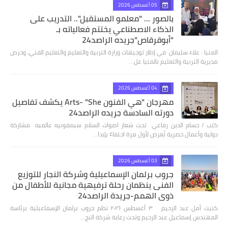
05 أغسطس 2026
بالصور ... "معلمو المستقبل".. التدريب على
الذكاء الاصطناعي يختتم فعالياته بـ
"أبوقرقاص"جريده الراصد24
المنيا : علاء سليمان في إطار توجيهات وزارة التربية والتعليم والتعليم الفني، وحرص
مديرية التربية والتعليم بالمنيا عل…
04 أغسطس 2026
مهرجان "هي الفنون Arts- "She يكشف تفاصيل
دورته السادسة جريده الراصد24
كتب / حسام الدين رفاعي تحت شعار اصوات السلام سيمفونيه عالميه مشاركة
دولية وأعمال حصرية تُعرض لأول مرة احتفاءً بإبدا…
03 أغسطس 2026
جروب برلمان الإسماعيلية وشركة النجار للتوزيع
الفنى ينظمان رحلة ترفيهية مجانية للأطفال من
ذوي الهمم-جريدة الراصد24
كتبت أمل عبد الرحيم ٣ أغسطس ٢٠٢٦ نظم جروب برلمان الإسماعيلية برئاسة
المهندس إسماعيل عبد الرحيم وتحت رعاية شركة النج…