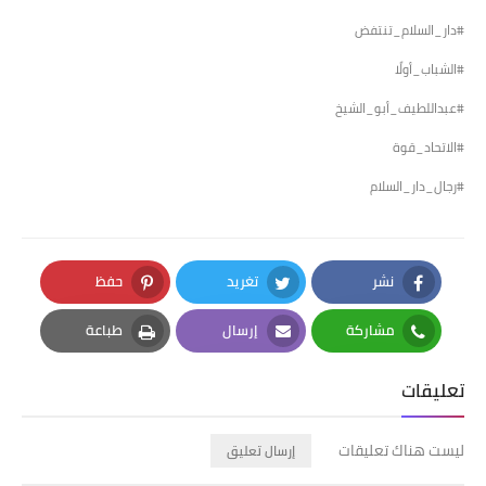
#دار_السلام_تنتفض
#الشباب_أولًا
#عبداللطيف_أبو_الشيخ
#الاتحاد_قوة
#رجال_دار_السلام
نشر
تغريد
حفظ
Pinterest
Twitter
Facebook
مشاركة
إرسال
طباعة
Print
Email
Whatsapp
تعليقات
ليست هناك تعليقات
إرسال تعليق