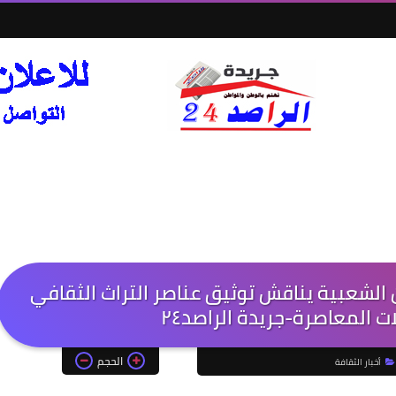
 الشعبية يناقش توثيق عناصر التراث الثقافي
ت المعاصرة-جريدة الراصد٢٤
الحجم
أخبار الثقافة