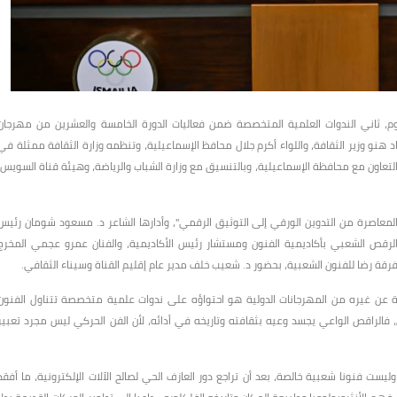
يوم، ثاني الندوات العلمية المتخصصة ضمن فعاليات الدورة الخامسة والعشرين من مهرجان
د هنو وزير الثقافة، واللواء أكرم جلال محافظ الإسماعيلية، وتنظمه وزارة الثقافة ممثلة في
، بالتعاون مع محافظة الإسماعيلية، وبالتنسيق مع وزارة الشباب والرياضة، وهيئة قناة السويس،
 المعاصرة من التدوين الورقي إلى التوثيق الرقمي"، وأدارها الشاعر د. مسعود شومان رئيس
الرقص الشعبي بأكاديمية الفنون ومستشار رئيس الأكاديمية، والفنان عمرو عجمي المخرج
قة رضا للفنون الشعبية، بحضور د. شعيب خلف مدير عام إقليم القناة وسيناء الثقافي.
 عن غيره من المهرجانات الدولية هو احتواؤه على ندوات علمية متخصصة تتناول الفنون
 فالراقص الواعي يجسد وعيه بثقافته وتاريخه في أدائه، لأن الفن الحركي ليس مجرد تعبير
 الشعبية وليست فنونا شعبية خالصة، بعد أن تراجع دور العازف الحي لصالح الآلات الإلكترونية، ما أفقد