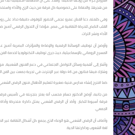
العروض جزءا من روحها الأصيلة. وشدد على أن الانطلاقة الحقيقية تبدأ من ف
من هجرها، والحفاظ على خصوصية كل فرقة من حيث الزي والأداء واستخدام 
وفي كلمته، دعا الفنان عمرو عجمي الحضور للوقوف دقيقة حداد على روح ال
القلب النابض للحركة الثقافية في مصر، مؤكدا أن التحول الرقمي أصبح ضر
الأداء ونشر التراث.
وأوضح أن توظيف الوسائط الرقمية والإضاءة والمؤثرات البصرية أصبح ع
المسرح الروماني بالإسماعيلية، حيث جرى توظيف التكنولوجيا لخدمة الفن
وأشار إلى أهمية وسائل التواصل الاجتماعي في دعم الفنون الشعبية، موض
وشارك فيها فنانون من 46 دولة عبر الإنترنت في تجربة جمعت بين الفن الشعبي المصري والأداء العالمي.
كما اقترح إنشاء مدارس فنية صغيرة لتعليم الأطفال فنون الرقص الشعبي، 
فرقة أسيوط للكبار. وأكد أن الرقص الشعبي يمثل ذاكرة متحركة وأداة ت
الجمعي.
وأضاف أن الرقص الشعبي هو الوعاء الذي يجمع كل أشكال الثقافة غير الما
لغة الشعوب وذاكرتها الحية.