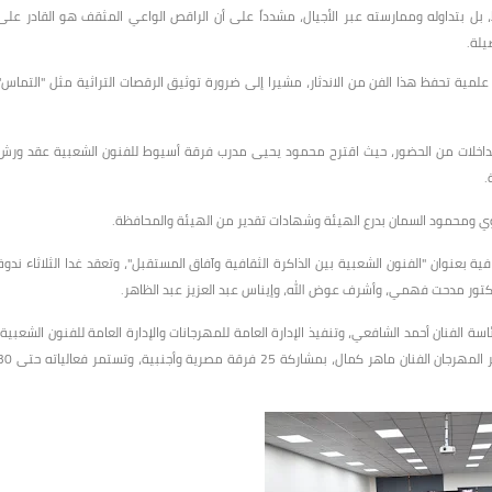
 بل بتداوله وممارسته عبر الأجيال، مشدداً على أن الراقص الواعي المثقف هو القادر على
يلة.
مية تحفظ هذا الفن من الاندثار، مشيرا إلى ضرورة توثيق الرقصات التراثية مثل "التماس"
مداخلات من الحضور، حيث اقترح محمود يحيى مدرب فرقة أسيوط للفنون الشعبية عقد ورش
.
جاوي ومحمود السمان بدرع الهيئة وشهادات تقدير من الهيئة والمحافظة.
ية بعنوان "الفنون الشعبية بين الذاكرة الثقافية وآفاق المستقبل"، وتعقد غدا الثلاثاء ندوة
دكتور مدحت فهمي، وأشرف عوض الله، وإيناس عبد العزيز عبد الظاهر.
اسة الفنان أحمد الشافعي، وتنفيذ الإدارة العامة للمهرجانات والإدارة العامة للفنون الشعبية،
بالتعاون مع إقليم القناة وسيناء الثقافي وفرع ثقافة الإسماعيلية، ومدير المهرجان الفنان ماهر كمال، بمشاركة 25 فرقة مصرية وأ