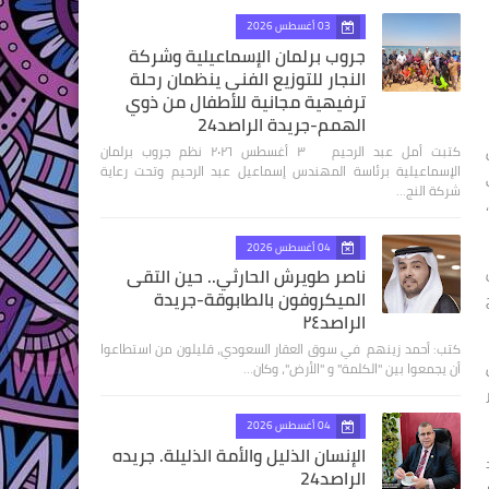
03 أغسطس 2026
جروب برلمان الإسماعيلية وشركة
النجار للتوزيع الفنى ينظمان رحلة
ترفيهية مجانية للأطفال من ذوي
الهمم-جريدة الراصد24
كتبت أمل عبد الرحيم ٣ أغسطس ٢٠٢٦ نظم جروب برلمان
الإسماعيلية برئاسة المهندس إسماعيل عبد الرحيم وتحت رعاية
شركة النج…
04 أغسطس 2026
ناصر طويرش الحارثي.. حين التقى
الميكروفون بالطابوقة-جريدة
الراصد٢٤
كتب: أحمد زينهم في سوق العقار السعودي، قليلون من استطاعوا
أن يجمعوا بين "الكلمة" و "الأرض"، وكان…
04 أغسطس 2026
الإنسان الذليل والأمة الذليلة. جريده
الراصد24