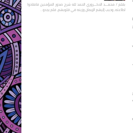
بقلم / محمـــد الدكـــروري الحمد لله شرح صدور المؤمنين فانقادوا
لطاعته، وحبب إليهم الإيمان وزينه في قلوبهم، فلم يجدو…
ر