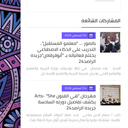
المشاركات الشائعة
05 أغسطس 2026
بالصور ... "معلمو المستقبل"..
التدريب على الذكاء الاصطناعي
يختتم فعالياته بـ "أبوقرقاص"جريده
الراصد24
المنيا : علاء سليمان في إطار توجيهات وزارة التربية والتعليم
والتعليم الفني، وحرص مديرية التربية والتعليم بالمنيا عل…
04 أغسطس 2026
مهرجان "هي الفنون Arts- "She
يكشف تفاصيل دورته السادسة
جريده الراصد24
كتب / حسام الدين رفاعي تحت شعار اصوات السلام سيمفونيه
عالميه مشاركة دولية وأعمال حصرية تُعرض لأول مرة احتفاءً بإبدا…