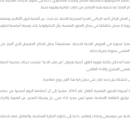
هم الأنثروبولوجيا وطبيعة المكان وتاريخه الفلكلوري، داعيا إلى تطوير الحركات القديمة بدلا
العصا، لما تحمله هذه العناصر من دلالات ثقافية وهوية فنية.
فنان الراحل أحمد الركابي تقديرا لمسيرته الفنية، ثم تحدث عن أهمية فرق الأقاليم بوصفها
ورة لا يمكن تجاهلها في مجال الفنون الشعبية، وأن التكنولوجيا باتت وسيلة أساسية لتطوير
نصرا محوريا في العروض الفنية الحديثة، مستشهداً بحفل افتتاح المهرجان الذي أقيم على
 الشعبي بصورة بصرية جذابة.
حا أنه خلال جائحة كورونا أطلق أغنية بعنوان "من قلب الدنيا" تضمنت حركات مصرية أصيلة،
لتنشئة جيل جديد قادر على حمل راية هذا الفن بروح معاصرة.
من جانبه، أوضح الدكتور حسام محسب أنه يعتز بتجربته في تأسيس فرقة أسيوط للفنون الشعبية أطفال عام 2002، مشيرا إلى أن أعضاءها اليوم أصبحوا من عناص
وثيق للثقافة اللامادية، فهو ليس مجرد أداء فني، بل وسيلة للتعبير عن الهوية والتراث
دية من موسيقى وعادات وتقاليد، داعيا إلى تجاوزه النظرة السطحية، والتعامل معه باعتباره