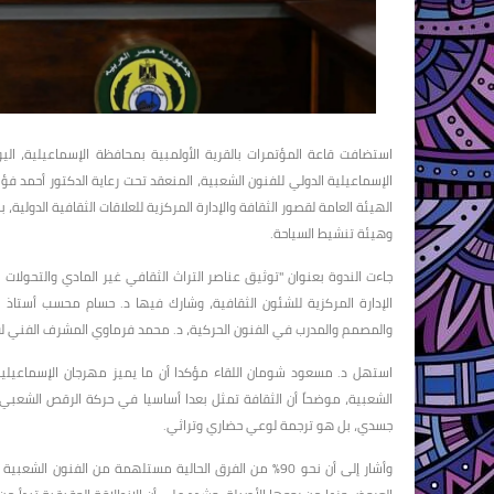
استضافت قاعة المؤتمرات بالقرية الأولمبية بمحافظة الإسماعيلية، ال
الإسماعيلية الدولي للفنون الشعبية، المنعقد تحت رعاية الدكتور أحمد فؤا
الهيئة العامة لقصور الثقافة والإدارة المركزية للعلاقات الثقافية الدولية
وهيئة تنشيط السياحة.
جاءت الندوة بعنوان "توثيق عناصر التراث الثقافي غير المادي والتحولات
الإدارة المركزية للشئون الثقافية، وشارك فيها د. حسام محسب أستاذ 
والمصمم والمدرب في الفنون الحركية، د. محمد فرماوي المشرف الفني لفر
استهل د. مسعود شومان اللقاء مؤكدا أن ما يميز مهرجان الإسماعيلية
الشعبية، موضحاً أن الثقافة تمثل بعدا أساسيا في حركة الرقص الشعبي،
جسدي، بل هو ترجمة لوعي حضاري وتراثي.
وأشار إلى أن نحو 90٪ من الفرق الحالية مستلهمة من الفنون