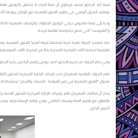
فيما أكد الدكتور محمد فرماوي أن حفظ التراث لا يتحقق بالتوثيق فقط،
توظيف التحول الرقمي في تطوير الفنون الشعبية دون الإخلال بروحها الأص
ودعا إلى إنشاء قاموس حركي لتوثيق الخطوات والرقصات الشعبية كأداة عل
و"الهوسيت" التي تحمل خصوصية ثقافية فريدة.
كما تضمنت الندوة فقرة فنية قدمتها فرقة المنيا للفنون الشعبية، و
تعليمية لصناعة الآلات الشعبية المندثرة بدلاً من استيراد الآلات الموسيقية
وفي ختام الندوة، تم تكريم الدكتور أحمد يونس، واسم الراحلين زكريا الح
تقام الندوات العلمية للمهرجان تحت إشراف الإدارة المركزية للشئون الثقاف
بعنوان "الفنون الشعبية في زمن العولمة.. التحديات والفرص" بمشاركة ال
يذكر أن فعاليات المهرجان تقام بإشراف الإدارة المركزية للشئون الفنية برئ
أكتوبر الجاري.