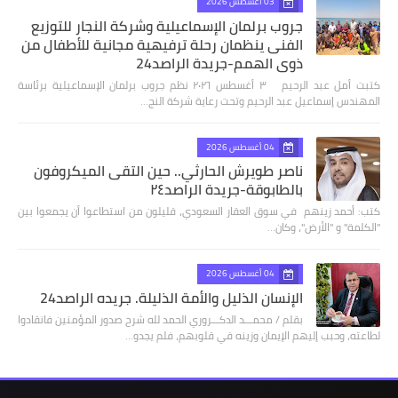
03 أغسطس 2026
جروب برلمان الإسماعيلية وشركة النجار للتوزيع
الفنى ينظمان رحلة ترفيهية مجانية للأطفال من
ذوي الهمم-جريدة الراصد24
كتبت أمل عبد الرحيم ٣ أغسطس ٢٠٢٦ نظم جروب برلمان الإسماعيلية برئاسة
المهندس إسماعيل عبد الرحيم وتحت رعاية شركة النج…
04 أغسطس 2026
ناصر طويرش الحارثي.. حين التقى الميكروفون
بالطابوقة-جريدة الراصد٢٤
كتب: أحمد زينهم في سوق العقار السعودي، قليلون من استطاعوا أن يجمعوا بين
"الكلمة" و "الأرض"، وكان…
04 أغسطس 2026
الإنسان الذليل والأمة الذليلة. جريده الراصد24
بقلم / محمـــد الدكـــروري الحمد لله شرح صدور المؤمنين فانقادوا
لطاعته، وحبب إليهم الإيمان وزينه في قلوبهم، فلم يجدو…