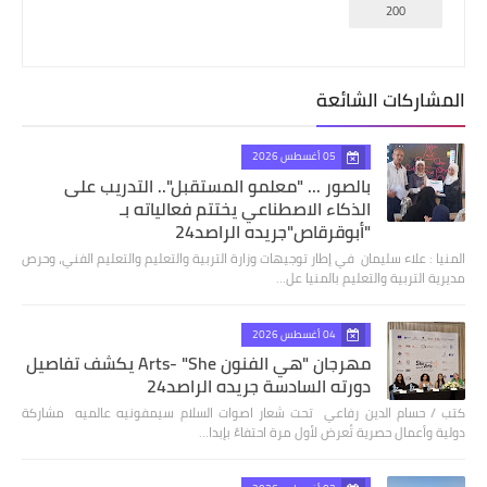
200
المشاركات الشائعة
05 أغسطس 2026
بالصور ... "معلمو المستقبل".. التدريب على
الذكاء الاصطناعي يختتم فعالياته بـ
"أبوقرقاص"جريده الراصد24
المنيا : علاء سليمان في إطار توجيهات وزارة التربية والتعليم والتعليم الفني، وحرص
مديرية التربية والتعليم بالمنيا عل…
04 أغسطس 2026
مهرجان "هي الفنون Arts- "She يكشف تفاصيل
دورته السادسة جريده الراصد24
كتب / حسام الدين رفاعي تحت شعار اصوات السلام سيمفونيه عالميه مشاركة
دولية وأعمال حصرية تُعرض لأول مرة احتفاءً بإبدا…