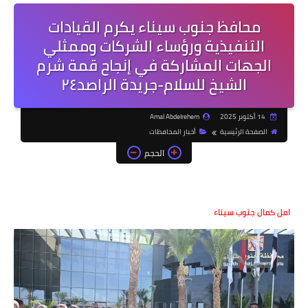
محافظ جنوب سيناء يكرم القيادات
التنفيذية ورؤساء الشركات وممثلي
الجهات المشاركة في إنجاح قمة شرم
الشيخ للسلام-جريدة الراصد٢٤
14 أكتوبر 2025
Amal Abdelrehem
الصفحة الرئيسية
أخبار المحافظات
الحجم
امل كمال جنوب سيناء