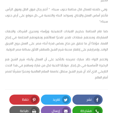
الكبير.
وفي كلمته للعمال قال محافظ جنوب سيناء: " أنتم رجال فوق الظل وفوق الرأس،
فأنتم أساس العمل والإنتاج، وسواعد البناء والتنمية في كل موقع على أرض جنوب
سيناء."
كما قام المحافظ بتكريم القيادات التنفيذية ورؤساء ومديري الشركات والجهات
المشاركة، ومنحهم شهادات تقدير تقديرًا لعطائهم وجهودهم المخلصة في إنجاح
القمة، مؤكدًا أن ما تحقق من نجاح يعكس قدرة أبناء مصر على العمل بروح الفريق
الواحد، وإصرارهم على إظهار مدينة شرم الشيخ بالمظهر اللائق بمكانة مصر الدولية.
واختتم اللواء خالد مبارك تصريحه بالتأكيد على أن العمال وأبناء شرم الشيخ هم
الركيزة الأساسية في كل إنجاز، موجّهًا التحية لكل من شارك وساهم في هذا الحدث
التاريخي الذي أكد أن شرم الشيخ ستظل عاصمة السلام العالمية ومنبرًا مشرفًا لمصر
أمام العالم.
نشر
تغريد
حفظ
Pinterest
Twitter
Facebook
مشاركة
إرسال
طباعة