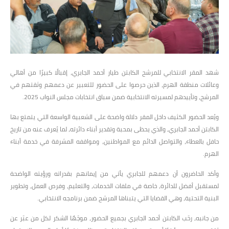
شهد المقر الانتخابي للمرشح الكابتن طيار أحمد الجابري، إقبالًا كبيرًا من أهالي
وعائلات منطقة الهرم، الذين حرصوا على الحضور للتعبير عن دعمهم وثقتهم في
المرشح، وتأييدهم لمسيرته الانتخابية ضمن سباق انتخابات مجلس النواب 2025.
ويُعد الحضور الكثيف داخل المقر دلالة واضحة على الشعبية الواسعة التي يتمتع بها
الكابتن أحمد الجابري، والذي يحظى بمحبة وتقدير أبناء دائرته، لما يُعرف عنه من تاريخ
حافل بالعطاء، والتواصل الدائم مع المواطنين، ومواقفه المشرفة في خدمة أبناء
الهرم.
وأكد الحاضرون أن دعمهم للجابري يأتي من إيمانهم بقدراته ورؤيته الواضحة
لمستقبل أفضل للدائرة، خاصة في ملفات الخدمات، والتعليم، وفرص العمل، وتطوير
البنية التحتية، وهي القضايا التي يتبناها المرشح ضمن برنامجه الانتخابي.
من جانبه، رحّب الكابتن أحمد الجابري بجميع الحضور، موجّهًا الشكر لكل من عبّر عن