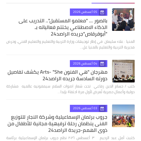
05 أغسطس 2026
بالصور ... "معلمو المستقبل".. التدريب على
الذكاء الاصطناعي يختتم فعالياته بـ
"أبوقرقاص"جريده الراصد24
المنيا : علاء سليمان في إطار توجيهات وزارة التربية والتعليم والتعليم الفني، وحرص
مديرية التربية والتعليم بالمنيا عل…
04 أغسطس 2026
مهرجان "هي الفنون Arts- "She يكشف تفاصيل
دورته السادسة جريده الراصد24
كتب / حسام الدين رفاعي تحت شعار اصوات السلام سيمفونيه عالميه مشاركة
دولية وأعمال حصرية تُعرض لأول مرة احتفاءً بإبدا…
03 أغسطس 2026
جروب برلمان الإسماعيلية وشركة النجار للتوزيع
الفنى ينظمان رحلة ترفيهية مجانية للأطفال من
ذوي الهمم-جريدة الراصد24
كتبت أمل عبد الرحيم ٣ أغسطس ٢٠٢٦ نظم جروب برلمان الإسماعيلية برئاسة