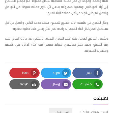
ثقته ودعمه، ومؤكدًا أن مقر حملته الانتخابية سيظل مفتوحًا أمام الجميع للاستماع
إلى آراء المواطنين ومقترحاتهم، وأنه يسعى لأن تكون حملته نموذجًا في التواصل
والعمل الميداني الجاد من أجل مصلحة أبناء الهرم.
وقال الجابري في كلمته: "بابنا مفتوح للجميع.. هدفنا خدمة الناس، والعمل من أجل
مستقبل أفضل لكل أبناء الهرم، إيد واحدة نقدر نغيّر ونبني بلدنا خطوة بخطوة."
ويخوض المرشح الكابتن طيار أحمد الجابري السباق الانتخابي عن دائرة الهرم، تحت
رمز المدفع، وسط دعم جماهيري متزايد يعكس ثقة أبناء الدائرة في شخصه
ومسيرته المشرفة.
نشر
تغريد
حفظ
Pinterest
Twitter
Facebook
مشاركة
إرسال
طباعة
Print
Email
Whatsapp
تعليقات
ليست هناك تعليقات
إرسال تعليق