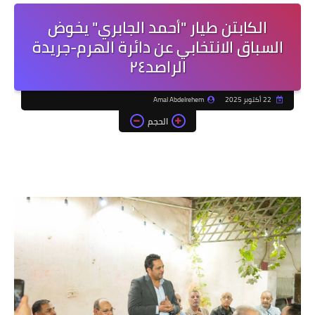
الكابتن طيار "أحمد الجابري" يخوض
السباق الانتخابي عن دائرة الهرم-جريدة
الراصد٢٤
22 أكتوبر 2025
Amal Abdelrehem
الحجم