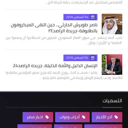
المهندس إسماعيل عبد الرحيم وتحت رعاية شركة النج…
04 أغسطس 2026
ناصر طويرش الحارثي.. حين التقى الميكروفون
بالطابوقة-جريدة الراصد٢٤
كتب: أحمد زينهم في سوق العقار السعودي، قليلون من استطاعوا أن يجمعوا بين
"الكلمة" و "الأرض"، وكان…
04 أغسطس 2026
الإنسان الذليل والأمة الذليلة. جريده الراصد24
بقلم / محمـــد الدكـــروري الحمد لله شرح صدور المؤمنين فانقادوا
لطاعته، وحبب إليهم الإيمان وزينه في قلوبهم، فلم يجدو…
التسميات
آخر الأخبار
أحزاب ونواب
اخبار مصر