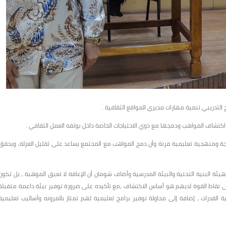
لتدريبي تنمية مهارات مديري المواقع الثقافية .
 اكتشاف المواهب ودمجها مع ذوي الاحتياجات الخاصة داخل بوتقه العمل الثقافي .
امجة ومنهجية تعليمية مرنة وأن دمج المواهب مع المجتمع يساعد على تقليل العزلة، ويحقق
ة البنية التحتية والبيئة المدرسية وأضاف شومان أن الإعاقة لا تعيق الموهبة ، بل تكون
نقاط القوة لديهم هو أساس الاكتشاف ،مع تأكيده على ضرورة توفير بيئة داعمة متقبلة
لقدرات ، إضافة إلى محاولة توفير برامج تعليمية لهم تمتاز بالمرونه وأساليب تعليمية