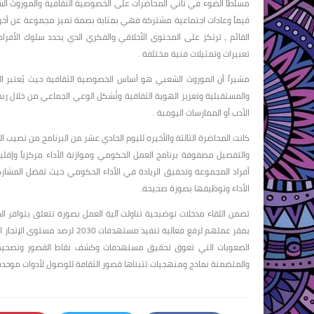
مسلطاً الضوء في ثاني المحاضرات على الخصوصية الثقافية والموروث ال
قيماً وعادات اجتماعية مشتركة فهي بمثابة بصمة تميز مجموعة عن أخرى
القائم ، ترتكز على المحتوى الأخلاقي والفكري الذي يحدد سلوك الأفراد ،
تعبيرات وتمثيلات فنية مختلفة .
مشيراً أن الموروث الشعبي هو أساس الخصوصية الثقافية حيث يُعتبر ال
والمستقبلية وتعزيز الهوية الثقافية وتُشكل الوعي الجماعي من خلال ربط 
الأدب أو الممارسات اليومية .
كانت المحاضرة الثالثة والأخيره لليوم الحادي عشر من البرنامج من نصيب الد
والتفصيل مصفوفة برنامج العمل الحكومي وموازنة الأداء مركزياً وإقلي
أفراد المجموعة وتحقيق الريادة في الأداء الحكومي حيث تفضل المشارك
الأداء وتوظيفها بصورة صحيحة.
تضمن اللقاء مدخلات توضيحية تناولت آلية العمل بصورة تتعلق بتوافر ال
بمقر عملهم لرفع فعالية تنفيذ 
الصعوبات التي تعوق تحقيق مستهدفات وكشف نقاط القصور وتصحيحها ق
والمتضمنة نماذج ومنهجيات تتبناها قصور الثقافة للوصول لأدوات موحدة 