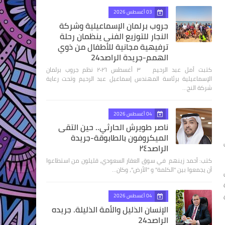
03 أغسطس 2026
جروب برلمان الإسماعيلية وشركة
النجار للتوزيع الفنى ينظمان رحلة
ترفيهية مجانية للأطفال من ذوي
الهمم-جريدة الراصد24
كتبت أمل عبد الرحيم ٣ أغسطس ٢٠٢٦ نظم جروب برلمان
الإسماعيلية برئاسة المهندس إسماعيل عبد الرحيم وتحت رعاية
شركة النج…
04 أغسطس 2026
ناصر طويرش الحارثي.. حين التقى
الميكروفون بالطابوقة-جريدة
الراصد٢٤
كتب: أحمد زينهم في سوق العقار السعودي، قليلون من استطاعوا
أن يجمعوا بين "الكلمة" و "الأرض"، وكان…
04 أغسطس 2026
الإنسان الذليل والأمة الذليلة. جريده
الراصد24