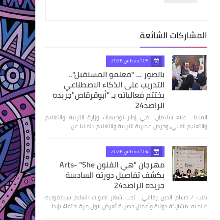
المشاركات الشائعة
05 أغسطس 2026
بالصور ... "معلمو المستقبل"..
التدريب على الذكاء الاصطناعي
يختتم فعالياته بـ "أبوقرقاص"جريده
الراصد24
المنيا : علاء سليمان في إطار توجيهات وزارة التربية والتعليم
والتعليم الفني، وحرص مديرية التربية والتعليم بالمنيا عل…
04 أغسطس 2026
مهرجان "هي الفنون Arts- "She
يكشف تفاصيل دورته السادسة
جريده الراصد24
كتب / حسام الدين رفاعي تحت شعار اصوات السلام سيمفونيه
عالميه مشاركة دولية وأعمال حصرية تُعرض لأول مرة احتفاءً بإبدا…