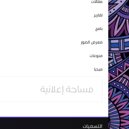
مقالات
تقارير
بامج
معرض الصور
منوعات
ميديا
التسميات