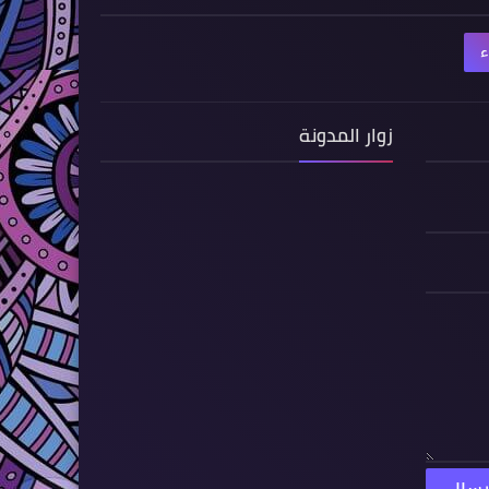
ء
زوار المدونة