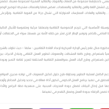
شعبي باعتبارهما مجموعة من الصفات والهويات والتقاليد المميزة لمجموعة معينة، تتضمن
، لتشمل اللغة والفن والتقاليد والمعتقدات، تعكس قضايا واهتماات مشتركة لتوضيح الوضع
 والتقاليد والعادات الممارسات المتوارثة التي تشكل جزءًا من الهوية الثقافية ،وتؤثرعلى
وسيلة الأساسية التي تترجم الخصوصية الثقافية وتجعلها مرئية وملموسة للأجيال الحالية
الماضي بالحاضر وتوفير الإطار الذي تعبّر من خلاله الأمة عن نفسها، سواء في الاحتفالات أو
كتورة منال علام رئيس الإدارة المركزية لإعداد القادة الثقافيين - سابقا – حيث تناولت بالشرح
مياً باستعراض وطرح كافة المشكلات والصعوبات لتطوير العمل الثقافي وتبادل الخبرات بين
ين باستعراض وطرح آليات العمل بمواقعهم الثقافية المختلفة لتعزيز ثقافة التميز وجودة
دعم الكامل لعملية التطوير ومحاولة طرح حلول لتذليل الصعوبات التي تواجه مديري المواقع
مستهدفات 2030 لرصد مستوى الإنجاز المحقق في تنفيذ برنامج العمل الحكومي لتكون أداة فعالة في تحديد وتحليل المخاطر وأوجه
بل إدخال البيانات لضمان جودة المخرجات المبنية على منهجية خطة البرامج والأداء
تضمن الارتقاء بجودة العمل وضمان التقدم في تنفيذها .