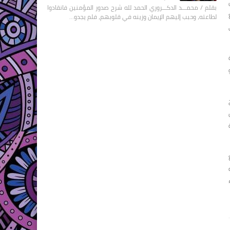
بقلم / محمـــد الدكـــروري الحمد لله شرح صدور المؤمنين فانقادوا
لطاعته، وحبب إليهم الإيمان وزينه في قلوبهم، فلم يجدو…