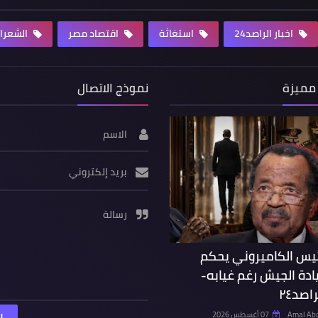
اخبار الراصد24
استغاثة
اقتصاد مصر
الشعرا
مميزة
نموذج الاتصال
الاسم
بريد إلكتروني
رسالة
ئيس الكاميروني يحكم
ادة الجيش رغم غيابه-
اصد٢٤
Amal Ab
07 أغسطس 2026