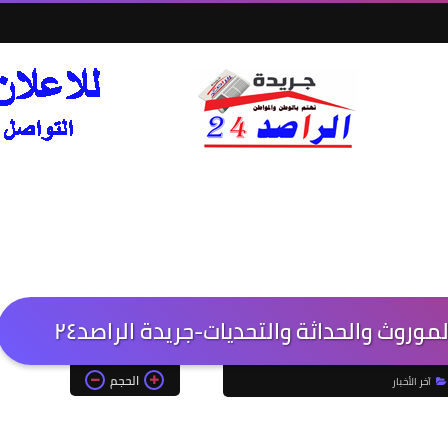
وروث والحداثة والتحديات-جريدة الراصد٢٤
الحجم
آخر الأخبار