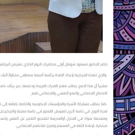
حاضر الدكتور مسعود شومان أولى محاضرات اليوم الحادي عشرمن البرنامج ا
والذي تنفذه المركزية لإعداد الاقدة برئاسة أميمة مصطفى متناولاً آليات
مشيراً أن هذا الدمج يتطلب فهم القدرات الفريدة ودعمها، عبر بيئات د
الاندماج الاجتماعي والنمو النفسي والاجتماعي لهم .
كما يتطلب مشاركة الأسرة والمؤسسات الحكومية والخاصة، إضافة إلى تهيئ
قدرة أقوى في حاسة أخرى لتعويض القصور في حاسة معينة والتركيزعلى 
ومشجعة سواء في المنزل أوالمدرسة لتشجيع التعبير عن النفس وتنمية ا
مبتكرة ،لإعادة الثقة في أنفسهم وتعزيز تفاعلهم الاجتماعي.