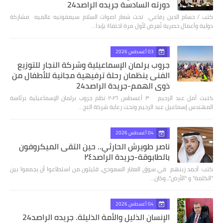
دورته السادسة جريده الراصد24
كتب / حسام الدين رفاعي تحت شعار اصوات السلام سيمفونيه عالميه مشاركة
دولية وأعمال حصرية تُعرض لأول مرة احتفاءً بإبدا…
03 أغسطس 2026
جروب برلمان الإسماعيلية وشركة النجار للتوزيع
الفنى ينظمان رحلة ترفيهية مجانية للأطفال من
ذوي الهمم-جريدة الراصد24
كتبت أمل عبد الرحيم ٣ أغسطس ٢٠٢٦ نظم جروب برلمان الإسماعيلية برئاسة
المهندس إسماعيل عبد الرحيم وتحت رعاية شركة النج…
04 أغسطس 2026
ناصر طويرش الحارثي.. حين التقى الميكروفون
بالطابوقة-جريدة الراصد٢٤
كتب: أحمد زينهم في سوق العقار السعودي، قليلون من استطاعوا أن يجمعوا بين
"الكلمة" و "الأرض"، وكان…
04 أغسطس 2026
الإنسان الذليل والأمة الذليلة. جريده الراصد24