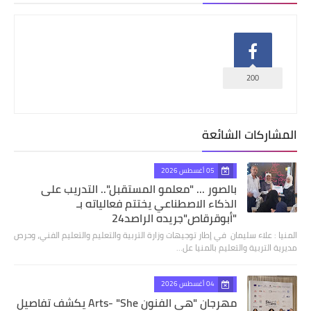
200
المشاركات الشائعة
05 أغسطس 2026
بالصور ... "معلمو المستقبل".. التدريب على
الذكاء الاصطناعي يختتم فعالياته بـ
"أبوقرقاص"جريده الراصد24
المنيا : علاء سليمان في إطار توجيهات وزارة التربية والتعليم والتعليم الفني، وحرص
مديرية التربية والتعليم بالمنيا عل…
04 أغسطس 2026
مهرجان "هي الفنون Arts- "She يكشف تفاصيل