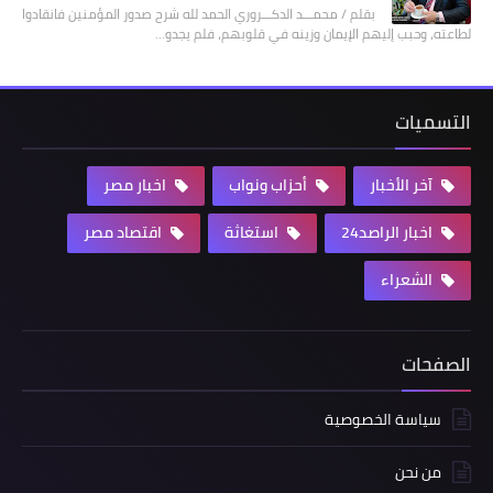
بقلم / محمـــد الدكـــروري الحمد لله شرح صدور المؤمنين فانقادوا
لطاعته، وحبب إليهم الإيمان وزينه في قلوبهم، فلم يجدو…
التسميات
آخر الأخبار
أحزاب ونواب
اخبار مصر
اخبار الراصد24
استغاثة
اقتصاد مصر
الشعراء
الصفحات
سياسة الخصوصية
من نحن