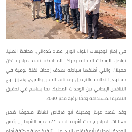
في إطار توجيهات اللواء الوزير عماد كدواني، محافظ المنيا،
تواصل الوحدات المحلية بمراكز المحافظة تنفيذ مبادرة "كن
جميلاً"، والتي أطلقها سيادته بهدف إحداث نقلة نوعية في
مستوى النظافة والتجميل بمختلف المدن والقرى، وتعزيز روح
التنافس الإيجابي بين الوحدات المحلية، بما يساهم في تحقيق
التنمية المستدامة وفقًا لرؤية مصر 2030.
وقد شهد مركز ومدينة أبو قرقاص نشاطًا ملحوظًا ضمن
فعاليات المبادرة، حيث أشرف السيد **محمود الشويلي، رئيس
الوحدة المحلية بأبو قرقاص البلد، على تنفيذ حملة مكثفة أمام