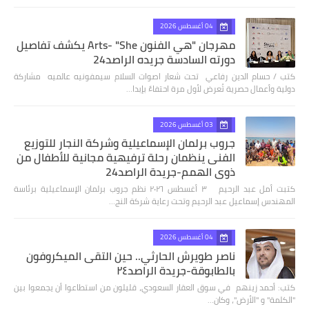
04 أغسطس 2026
مهرجان "هي الفنون Arts- "She يكشف تفاصيل
دورته السادسة جريده الراصد24
كتب / حسام الدين رفاعي تحت شعار اصوات السلام سيمفونيه عالميه مشاركة
دولية وأعمال حصرية تُعرض لأول مرة احتفاءً بإبدا…
03 أغسطس 2026
جروب برلمان الإسماعيلية وشركة النجار للتوزيع
الفنى ينظمان رحلة ترفيهية مجانية للأطفال من
ذوي الهمم-جريدة الراصد24
كتبت أمل عبد الرحيم ٣ أغسطس ٢٠٢٦ نظم جروب برلمان الإسماعيلية برئاسة
المهندس إسماعيل عبد الرحيم وتحت رعاية شركة النج…
04 أغسطس 2026
ناصر طويرش الحارثي.. حين التقى الميكروفون
بالطابوقة-جريدة الراصد٢٤
كتب: أحمد زينهم في سوق العقار السعودي، قليلون من استطاعوا أن يجمعوا بين
"الكلمة" و "الأرض"، وكان…