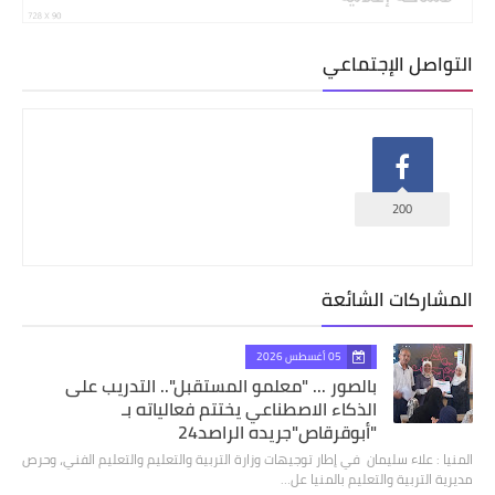
التواصل الإجتماعي
200
المشاركات الشائعة
05 أغسطس 2026
بالصور ... "معلمو المستقبل".. التدريب على
الذكاء الاصطناعي يختتم فعالياته بـ
"أبوقرقاص"جريده الراصد24
المنيا : علاء سليمان في إطار توجيهات وزارة التربية والتعليم والتعليم الفني، وحرص
مديرية التربية والتعليم بالمنيا عل…