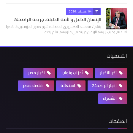
04 أغسطس 2026
الإنسان الذليل والأمة الذليلة. جريده الراصد24
بقلم / محمـــد الدكـــروري الحمد لله شرح صدور المؤمنين فانقادوا
لطاعته، وحبب إليهم الإيمان وزينه في قلوبهم، فلم يجدو…
التسميات
آخر الأخبار
أحزاب ونواب
اخبار مصر
اخبار الراصد24
استغاثة
اقتصاد مصر
الشعراء
الصفحات