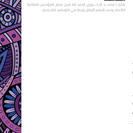
بقلم / محمـــد الدكـــروري الحمد لله شرح صدور المؤمنين فانقادوا
لطاعته، وحبب إليهم الإيمان وزينه في قلوبهم، فلم يجدو…