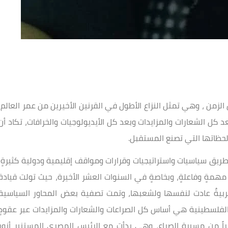
الزمن ، وهي تمثل النزاع الأطول في القرنين الأخيرين من عمر العالم،
كل الشعارات والمزايدات وبعد كل الأيديولوجيات والخرافات، تكاد أن
 لحظاتها التي تصنع المستقبل.
ريق سياسيات واستراتيجيات وقرارات ومواقف إقليمية ودولية كثيرةٍ،
 مهمةٍ وفاعلةٍ، وبخاصةٍ في السنوات العشر الأخيرة، حيث تولت قيادة
ل عربيةٌ عادت لنفسها ولشعبها، وتمت تصفية بعض المحاور السياسية
ية الفلسطينية هي أساس كل الصراعات والشعارات والمزايدات عبر عقودٍ
راً من مسيرة الصراع، وهي بدأت مع الرئيس المصري المستنير أنور