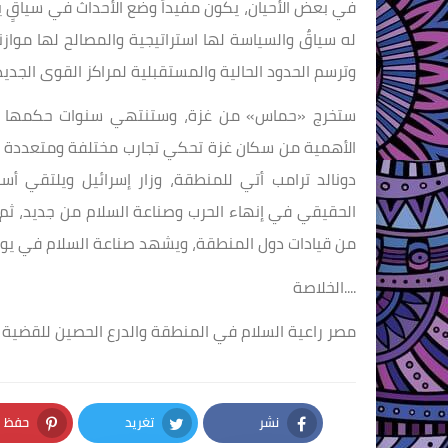
في بعض الأحيان، يكون مفيداً وضع الأحداث في سياقٍ ي
له سياقٌ والسياسة لها استراتيجية والمصالح لها موا
وترسم الحدود الحالية والمستقبلية لمراكز القوى الجديد
ستخرج «حماس» من غزة، وستنتهي سنوات حكمها لغزة 
الأهمية من سكان غزة تحكي تجارب مختلفة ومتعددة لتلك
دونالد ترامب أتي للمنطقة، وزار إسرائيل ويلتقي أسر
الحقيقي في إنهاء الحرب وصناعة السلام من جديد، ثم 
من قيادات دول المنطقة، ويشهد صناعة السلام في يوم
....الخلاصة
مصر راعية السلام في المنطقة والدرع الحصين للقضية 
نشر
تغريد
حفظ