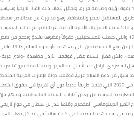
السادات الذي اختط طريق السلام مع إسرائيل في 1979 بقوة رؤيته وصرامة قراره، وتحمّل تبعات ذلك القرار تاريخياً وسياسياً
الطريق للمستقبل لمصر وللمنطقة، وهو قد ورث عن عبدالناصر سخطه
و ما كشفته التسريبات الأخيرة لأحاديث عبدالناصر. ثم دخلت السعودية
على الخط، وذلك عبر «مشروع فهد» في قمة فاس 1981 والتي ضمنت للفلسطينيين حقوقاً رفضوها بشدةٍ وبدعمٍ من بعض
القادة العرب المزايدين، ثم بعد أكثر من عقدٍ ونيفٍ من الزمن وقع الفلسطينيون على معاهدة «أوسلو» للسلام 993
فهد»، ولكن قطار السلام مضى فوقعت الأردن معاهدة «وادي عربة»
لعاهل السعودي الراحل عبدالله بن عبدالعزيز، وتبنتها قمة بيروت العربية
ياً عما سبق من دعم السلام عربياً، فوقعت دولة الإمارات العربية المتحدة
ومعها دولة البحرين الاتفاقيات الإبراهيمية مع إسرائيل في 2020 التي فتحت طريقاً جديداً دون أي تفريطٍ في حقوق الشعب
 المعارضة الشرسة من بعض أطراف السلطة الفلسطينية وقتها، فإن
 الأمير الديبلوماسي المخضرم وقتها بندر بن سلطان في حوارٍ تاريخي
حروف في قصة هذه القضية التي كانت سلاحاً في يد كل معادٍ للعرب