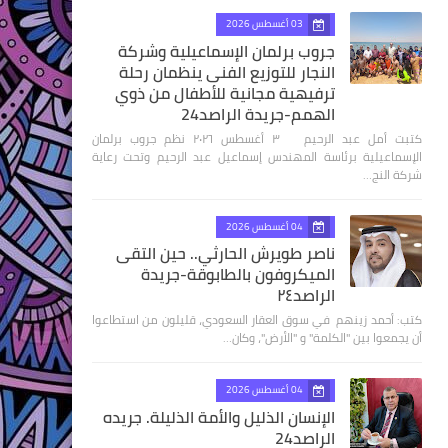
03 أغسطس 2026
جروب برلمان الإسماعيلية وشركة
النجار للتوزيع الفنى ينظمان رحلة
ترفيهية مجانية للأطفال من ذوي
الهمم-جريدة الراصد24
كتبت أمل عبد الرحيم ٣ أغسطس ٢٠٢٦ نظم جروب برلمان
الإسماعيلية برئاسة المهندس إسماعيل عبد الرحيم وتحت رعاية
شركة النج…
04 أغسطس 2026
ناصر طويرش الحارثي.. حين التقى
الميكروفون بالطابوقة-جريدة
الراصد٢٤
كتب: أحمد زينهم في سوق العقار السعودي، قليلون من استطاعوا
أن يجمعوا بين "الكلمة" و "الأرض"، وكان…
04 أغسطس 2026
الإنسان الذليل والأمة الذليلة. جريده
الراصد24