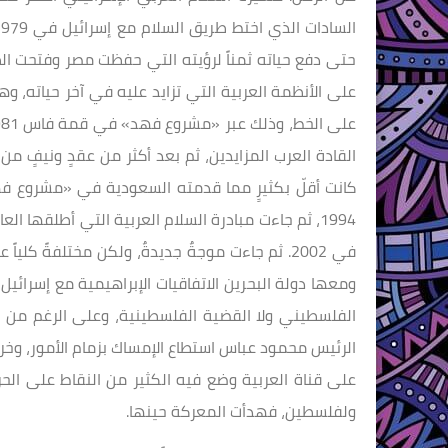
حتى دفع حياته ثمناً لرؤيته التي حفظت مصر وفتحت 
على الأنظمة العربية التي تزايد عليه في آخر حياته، وه
كانت أقلّ بكثيرٍ مما قدمته السعودية في «مشروع 
1994، ثم جاءت مبادرة السلام العربية التي أطلقها ا
في 2002. ثم جاءت موجةٌ جديدةٌ، ولكن مختلفةً كل
الفلسطيني ولا القضية الفلسطينية، وعلى الرغم من
الرئيس محمود عباس استطاع الإمساك بزمام الأمور، وخرج
على قناة العربية وضع فيه الكثير من النقاط على ال
ولفلسطين، فهدأت المعركة حينها.