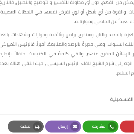
مكن من الفهم، دون أي محاولة للتفسير والتوضيح والتحليل، فالتاريخ
زنات، والقوة من أي شكلٍ أو لونٍ تفرض نفسها في اللحظات العصيبة،
ة بعيداً عن الماضي وموازناته.
بالحديد والنار، وستخرج برامج وثائقية وحوارات وشهادات بالغة
 السنوات، وهي جديرةٌ بالرصد والمتابعة. أخيراً، فالرئيس الأميركي
 الرهائن المفرج عنهم، والقي كلمةً في الكنيست احتفالاً بإنجازه
اتجه إلى شرم الشيخ للقاء الرئيس السيسي ، حيث التقي هناك بعدد
 السلام.
الفلسطينية
مشاركة
إرسال
طباعة