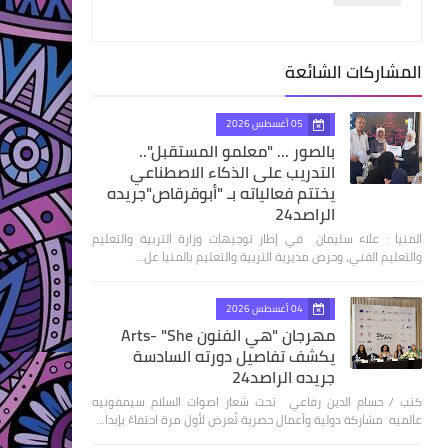
المشاركات الشائعة
05 أغسطس 2026
بالصور ... "معلمو المستقبل"..
التدريب على الذكاء الاصطناعي
يختتم فعالياته بـ "أبوقرقاص"جريده
الراصد24
المنيا : علاء سليمان في إطار توجيهات وزارة التربية والتعليم
والتعليم الفني، وحرص مديرية التربية والتعليم بالمنيا عل…
04 أغسطس 2026
مهرجان "هي الفنون Arts- "She
يكشف تفاصيل دورته السادسة
جريده الراصد24
كتب / حسام الدين رفاعي تحت شعار اصوات السلام سيمفونيه
عالميه مشاركة دولية وأعمال حصرية تُعرض لأول مرة احتفاءً بإبدا…