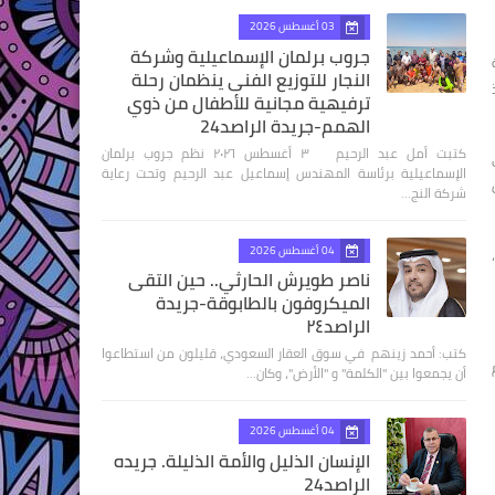
03 أغسطس 2026
جروب برلمان الإسماعيلية وشركة
النجار للتوزيع الفنى ينظمان رحلة
ترفيهية مجانية للأطفال من ذوي
الهمم-جريدة الراصد24
كتبت أمل عبد الرحيم ٣ أغسطس ٢٠٢٦ نظم جروب برلمان
الإسماعيلية برئاسة المهندس إسماعيل عبد الرحيم وتحت رعاية
لي ٥ ملايين
شركة النج…
04 أغسطس 2026
ناصر طويرش الحارثي.. حين التقى
الميكروفون بالطابوقة-جريدة
الراصد٢٤
كتب: أحمد زينهم في سوق العقار السعودي، قليلون من استطاعوا
أن يجمعوا بين "الكلمة" و "الأرض"، وكان…
04 أغسطس 2026
الإنسان الذليل والأمة الذليلة. جريده
الراصد24