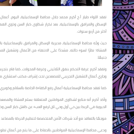
تفقد اللواء طيار أ.ح أكرم محمد جلال محافظ الإسماعيلية، اليوم، أعما
الإسكان والمرافق بالإسماعيلية، بعد تكرار شكاوى كبار السن وذوي ا
أكثر من أربع سنوات.
حيث وجَّه محافظ الإسماعيلية، مديرية الإسكان والمرافق بالإسماعيلية با
جنيهًا.
وتفقد أكرم غرفة التحكم بنفق الثلاثيني وغرفة المحولات، كما قام بتجرب
وجاري أعمال التشغيل التجريبي للمصعدين تحت إشراف مكتب استشاري متخ
كما تفقد محافظ الإسماعيلية أعمال رفع الكفاءة الخاصة بالسلالم وكوبري 
وأكد أكرم أنه متابع لشكاوى المواطنين المتعلقة بسلم المشاة والمصعد، 
الحيوية في الربط بين حي أول وحي ثان لرفع العبء عن كاهل كبار السن و
موجهًا بالتعاقد مع أحد شركات الأمن المتخصصة لتنظيم الحركة بالمصاعد ب
ودعى محافظ الإسماعيلية المواطنين بالحفاظ على ما يتم من أعمال تطوي