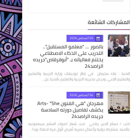
المشاركات الشائعة
05 أغسطس 2026
بالصور ... "معلمو المستقبل"..
التدريب على الذكاء الاصطناعي
يختتم فعالياته بـ "أبوقرقاص"جريده
الراصد24
المنيا : علاء سليمان في إطار توجيهات وزارة التربية والتعليم
والتعليم الفني، وحرص مديرية التربية والتعليم بالمنيا عل…
04 أغسطس 2026
مهرجان "هي الفنون Arts- "She
يكشف تفاصيل دورته السادسة
جريده الراصد24
كتب / حسام الدين رفاعي تحت شعار اصوات السلام سيمفونيه
عالميه مشاركة دولية وأعمال حصرية تُعرض لأول مرة احتفاءً بإبدا…