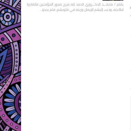
بقلم / محمـــد الدكـــروري الحمد لله شرح صدور المؤمنين فانقادوا
لطاعته، وحبب إليهم الإيمان وزينه في قلوبهم، فلم يجدو…