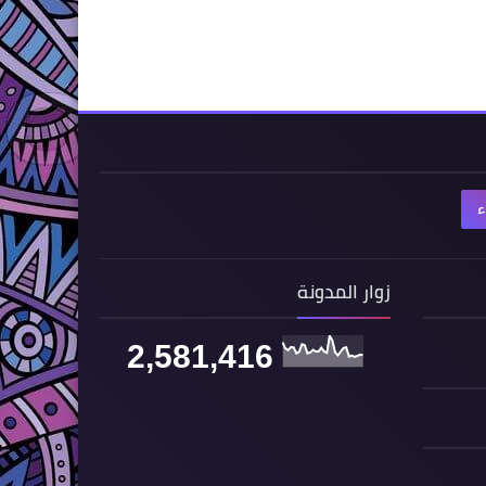
ء
زوار المدونة
2,581,416