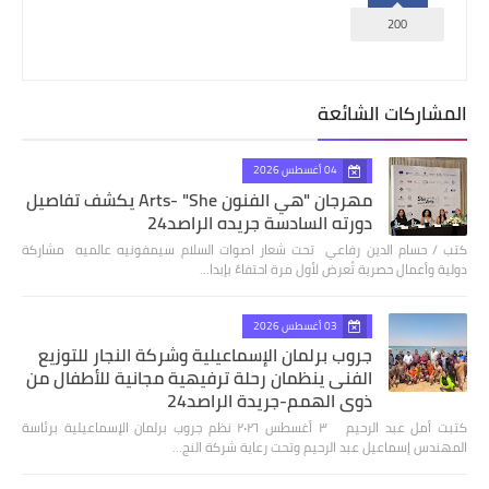
200
المشاركات الشائعة
04 أغسطس 2026
مهرجان "هي الفنون Arts- "She يكشف تفاصيل
دورته السادسة جريده الراصد24
كتب / حسام الدين رفاعي تحت شعار اصوات السلام سيمفونيه عالميه مشاركة
دولية وأعمال حصرية تُعرض لأول مرة احتفاءً بإبدا…
03 أغسطس 2026
جروب برلمان الإسماعيلية وشركة النجار للتوزيع
الفنى ينظمان رحلة ترفيهية مجانية للأطفال من
ذوي الهمم-جريدة الراصد24
كتبت أمل عبد الرحيم ٣ أغسطس ٢٠٢٦ نظم جروب برلمان الإسماعيلية برئاسة
المهندس إسماعيل عبد الرحيم وتحت رعاية شركة النج…