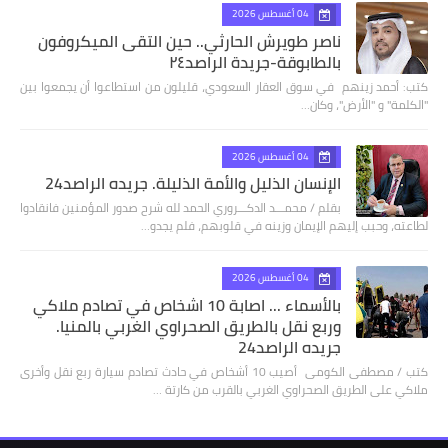
04 أغسطس 2026
ناصر طويرش الحارثي.. حين التقى الميكروفون
بالطابوقة-جريدة الراصد٢٤
كتب: أحمد زينهم في سوق العقار السعودي، قليلون من استطاعوا أن يجمعوا بين
"الكلمة" و "الأرض"، وكان…
04 أغسطس 2026
الإنسان الذليل والأمة الذليلة. جريده الراصد24
بقلم / محمـــد الدكـــروري الحمد لله شرح صدور المؤمنين فانقادوا
لطاعته، وحبب إليهم الإيمان وزينه في قلوبهم، فلم يجدو…
04 أغسطس 2026
بالأسماء ... اصابة 10 اشخاص في تصادم ملاكي
وربع نقل بالطريق الصحراوي الغربي بالمنيا.
جريده الراصد24
كتب / مصطفى الكومى أصيب 10 أشخاص في حادث تصادم سيارة ربع نقل وأخرى
ملاكي على الطريق الصحراوي الغربي بالقرب من كارتة …