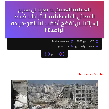
العملية العسكرية بغزة لن تهزم
الفصائل الفلسطينية..اعترافات ضباط
إسرائيليين تفضح أكاذيب نتنياهو-جريدة
الراصد٢٤
07 سبتمبر 2025
Amal Abdelrehem
الصفحة الرئيسية
أخبار العالم
الحجم
متابعة / محمد مختار