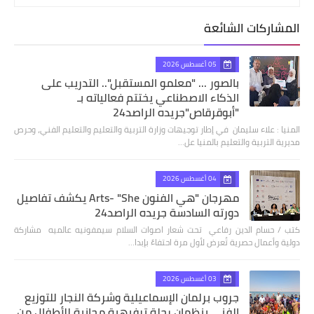
المشاركات الشائعة
05 أغسطس 2026
بالصور ... "معلمو المستقبل".. التدريب على
الذكاء الاصطناعي يختتم فعالياته بـ
"أبوقرقاص"جريده الراصد24
المنيا : علاء سليمان في إطار توجيهات وزارة التربية والتعليم والتعليم الفني، وحرص
مديرية التربية والتعليم بالمنيا عل…
04 أغسطس 2026
مهرجان "هي الفنون Arts- "She يكشف تفاصيل
دورته السادسة جريده الراصد24
كتب / حسام الدين رفاعي تحت شعار اصوات السلام سيمفونيه عالميه مشاركة
دولية وأعمال حصرية تُعرض لأول مرة احتفاءً بإبدا…
03 أغسطس 2026
جروب برلمان الإسماعيلية وشركة النجار للتوزيع
الفنى ينظمان رحلة ترفيهية مجانية للأطفال من