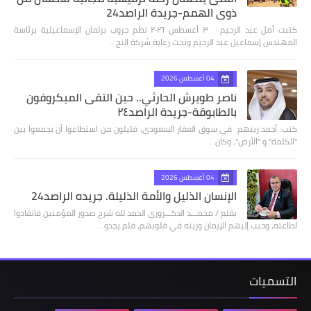
ذوي الهمم-جريدة الراصد24
كتبت أمل عبد الرحيم ٣ أغسطس ٢٠٢٦ نظم جروب برلمان الإسماعيلية برئاسة
المهندس إسماعيل عبد الرحيم وتحت رعاية شركة النج…
04 أغسطس 2026
ناصر طويرش الحارثي.. حين التقى الميكروفون
بالطابوقة-جريدة الراصد٢٤
كتب: أحمد زينهم في سوق العقار السعودي، قليلون من استطاعوا أن يجمعوا بين
"الكلمة" و "الأرض"، وكان…
04 أغسطس 2026
الإنسان الذليل والأمة الذليلة. جريده الراصد24
بقلم / محمـــد الدكـــروري الحمد لله شرح صدور المؤمنين فانقادوا
لطاعته، وحبب إليهم الإيمان وزينه في قلوبهم، فلم يجدو…
التسميات