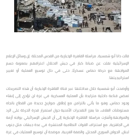
قالت دانا أبو شمسية، مراسلة القاهرة الإخبارية من القدس المحتلة: إن وسائل الإعلام
الإسرائيلية نقلت عن ضباط كبار في جيش الاحتلال اعترافهم بصعوبة حسم
المواجهة مع حركة حماس عسكريًا، حتى في حال توسيع العملية أو تغيير
استراتيجيتها.
وأوضحت أبو شمسية خلال مداخلتها عبر قناة القاهرة الإخبارية أن هذه التصريحات
تعكس قناعة داخلية متزايدة بأن العملية العسكرية في غزة لن تؤدي إلى إنهاء
وجود حماس، وهو ما يأتي بالتزامن مع إطلاق صواريخ جديدة من القطاع باتجاه
مستوطنات الغلاف، ما يعزز التقديرات الأمنية حول استمرار قدرة الحركة على الرد
والمواجهة.وأشارت مراسلة القاهرة الإخبارية إلى أن الجيش الإسرائيلي يواجه أزمة
في الجاهزية، مع استنزاف القوات النظامية المنتشرة في عدة جبهات مثل جنوب
لبنان، الجولان السوري المحتل، والضفة الغربية، موضحة أن توسيع العمليات في غزة