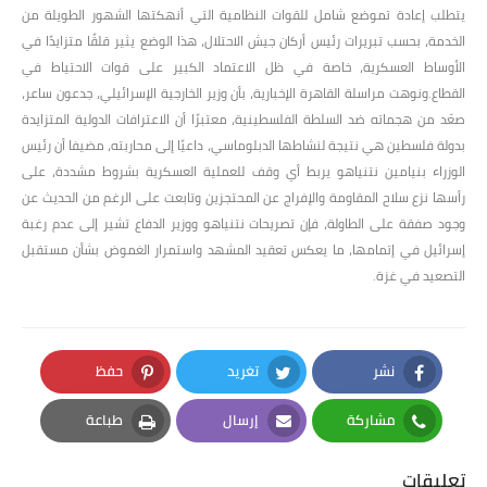
يتطلب إعادة تموضع شامل للقوات النظامية التي أنهكتها الشهور الطويلة من
الخدمة، بحسب تبريرات رئيس أركان جيش الاحتلال، هذا الوضع يثير قلقًا متزايدًا في
الأوساط العسكرية، خاصة في ظل الاعتماد الكبير على قوات الاحتياط في
القطاع.ونوهت مراسلة القاهرة الإخبارية، بأن وزير الخارجية الإسرائيلي، جدعون ساعر،
صعّد من هجماته ضد السلطة الفلسطينية، معتبرًا أن الاعترافات الدولية المتزايدة
بدولة فلسطين هي نتيجة لنشاطها الدبلوماسي، داعيًا إلى محاربته، مضيفا أن رئيس
الوزراء بنيامين نتنياهو يربط أي وقف للعملية العسكرية بشروط مشددة، على
رأسها نزع سلاح المقاومة والإفراج عن المحتجزين وتابعت على الرغم من الحديث عن
وجود صفقة على الطاولة، فإن تصريحات نتنياهو ووزير الدفاع تشير إلى عدم رغبة
إسرائيل في إتمامها، ما يعكس تعقيد المشهد واستمرار الغموض بشأن مستقبل
التصعيد في غزة.
نشر
تغريد
حفظ
Pinterest
Twitter
Facebook
مشاركة
إرسال
طباعة
Print
Email
Whatsapp
تعليقات