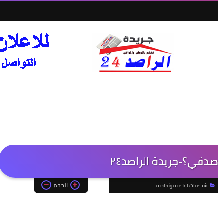
دقي؟-جريدة الراصد٢٤
الحجم
شخصيات اعلاميه وثقافية