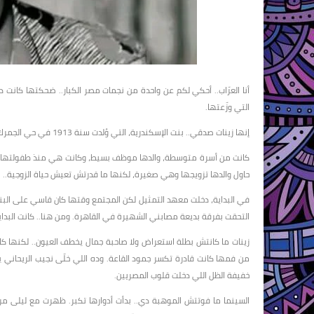
أنا العرّاب.. أحكي لكم عن واحدة من نجمات مصر الكبار.. ضحكتها كانت 
التي وزّعتها.
إنها زينات صدقي.. بنت الإسكندرية، التي وُلدت سنة 1913 في حي الجمرك.
كانت من أسرة متوسطة، والدها موظف بسيط، وكانت هي منذ طفولتها عاشقة
حاول والدها تزويجها وهي صغيرة، لكنها ما قدرتش تعيش حياة الزوجية.. 
في البداية، دخلت معهد التمثيل لكن المجتمع وقتها كان قاسي على البنت 
التحقت بفرقة بديعة مصابني الشهيرة في القاهرة. ومن هنا.. كانت البداي
زينات ما كانتش بطلة استعراض ولا صاحبة جمال يخطف العيون.. لكنها كا
من فمها كانت قادرة تكسر جمود القاعة. وده اللي خلّى نجيب الريحاني
خفيفة الظل اللي دخلت قلوب المصريين.
السينما ما فوتتش الموهبة دي.. بدأت أدوارها تكبر. ظهرت مع ليلى مراد،