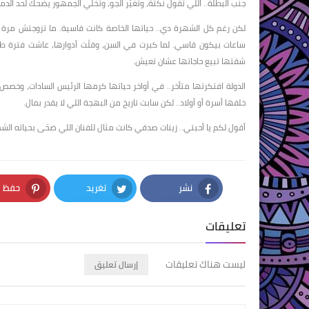
جنب البطلة.. اللي تقول نكتة، وتغيّر الجو، وتخلي الجمهور يضحك لحد الدم
لكن رغم كل الشهرة دي.. حياتها الخاصة كانت قاسية. ما تزوجتش مرة تا
ساعات بيكون قاسي. لما كبرت في السن، وقلّت أدوارها، عاشت فترة طو
شقتها تبيع حاجاتها عشان تعيش.
خلفها أسرة أو أولاد.. لكن سابت تاريخ من البهجة اللي لا يقدر بمال.
أقول لكم يا أحبتي.. زينات صدقي كانت مثال للفنان اللي ضحّى بحياته ال
نشر
تغريد
حفظ
nterest
Twitter
Facebook
تعليقات
ليست هناك تعليقات
إرسال تعليق