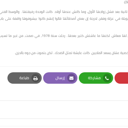
وع.
نية بعد فشل زواجها الأول، وما كانش عندها أولاد. كانت الوحدة رفيقتها.. والوسط الفني
يلة في عزلة وفقر، لدرجة إن بعض أصدقائها قالوا إنهم كانوا بيشوفوها واقفة على باب
الدولة افتكرتها متأخر.. في أواخر حياتها كرمها الرئيس السادات، وخصص لها معاش. لكنها ما عاشتش كتير بعدها.. رحلت سنة 1978، في صمت، من غير ما تس
شخصية عشان يسعد الملايين. كانت عايشة تمثل الضحك.. لكن بتموت من جوه بالحزن.
مشاركة
إرسال
طباعة
Print
Email
Whatsapp
Pi