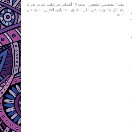
كتب / مصطفى الكومى أصيب 10 أشخاص في حادث تصادم سيارة
ربع نقل وأخرى ملاكي على الطريق الصحراوي الغربي بالقرب من
كارتة …
يب