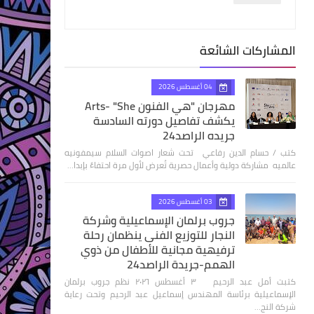
المشاركات الشائعة
04 أغسطس 2026
مهرجان "هي الفنون Arts- "She
يكشف تفاصيل دورته السادسة
جريده الراصد24
كتب / حسام الدين رفاعي تحت شعار اصوات السلام سيمفونيه
عالميه مشاركة دولية وأعمال حصرية تُعرض لأول مرة احتفاءً بإبدا…
03 أغسطس 2026
جروب برلمان الإسماعيلية وشركة
النجار للتوزيع الفنى ينظمان رحلة
ترفيهية مجانية للأطفال من ذوي
الهمم-جريدة الراصد24
كتبت أمل عبد الرحيم ٣ أغسطس ٢٠٢٦ نظم جروب برلمان
الإسماعيلية برئاسة المهندس إسماعيل عبد الرحيم وتحت رعاية
شركة النج…