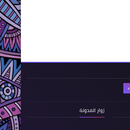
ء
زوار المدونة