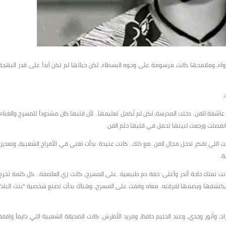
دواء، وملامحها كانت مرسومة على وجوه البسطاء، لكن حياتها لم تكن أبداً على قدر البهجة
 للفن. دخلت المدرسة، لكن لم تُكمل تعليمها.. لأن قلبها كان مشدوداً للمسرح والغناء.
انفصلت ورجعت لبيتها تحمل في قلبها حلم الفن.
اللي تفكر تدخل مجال الفن. مع ذلك.. كانت عنيدة. بدأت تغني في الأفراح الشعبية، وبعدين
ة.
نت تملك حاجة أندر وأغلى: خفة دم طبيعية. على المسرح، كانت زي العاصفة.. كل كلمة تخرج
 يكتشفها ويضمها لفرقته. معاه وقفت على المسرح، وهناك بدأت تصنع شخصية "بنت البلد"
 وأنور وجدي، وعبد الحليم حافظ، وفريد الأطرش. كانت الصديقة الشعبية اللي دايماً واقفة