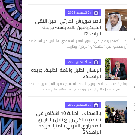
04 أغسطس 2026
ناصر طويرش الحارثي.. حين التقى
الميكروفون بالطابوقة-جريدة
الراصد٢٤
كتب: أحمد زينهم في سوق العقار السعودي، قليلون من استطاعوا
أن يجمعوا بين "الكلمة" و "الأرض"، وكان…
04 أغسطس 2026
الإنسان الذليل والأمة الذليلة. جريده
الراصد24
بقلم / محمـــد الدكـــروري الحمد لله شرح صدور المؤمنين فانقادوا
لطاعته، وحبب إليهم الإيمان وزينه في قلوبهم، فلم يجدو…
04 أغسطس 2026
بالأسماء ... اصابة 10 اشخاص في
تصادم ملاكي وربع نقل بالطريق
الصحراوي الغربي بالمنيا. جريده
الراصد24