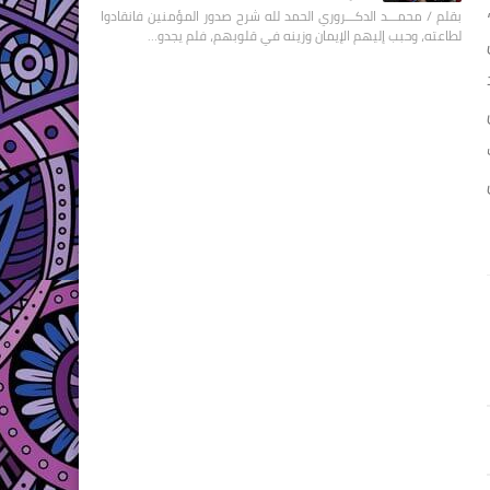
بقلم / محمـــد الدكـــروري الحمد لله شرح صدور المؤمنين فانقادوا
لطاعته، وحبب إليهم الإيمان وزينه في قلوبهم، فلم يجدو…
اب