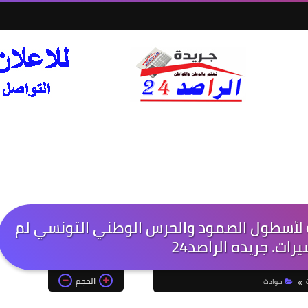
ة لأسطول الصمود والحرس الوطني التونسي لم
ات. جريده الراصد24
الحجم
حوادث