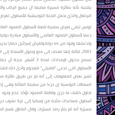
يشتبه بأنه بطائرة مسيرة مضيفا أن جميع الركاب وأف
البرتغال والذي يحمل اللجنة التوجيهية للأسطول، تعر
تونس تنفي تعرض سفينة تابعة لأسطول الصمود العال
دعما لأسطول الصمود العالمي والأسطول مبادرة دولية
وتدعمها وفود من 44 دولة.وتفرض إسرائ
2007، قائلة إنها تهدف إلى منع وصول الأسلحة إلى
تسمح بدخول الإمدادات لمدة
الأسطول التي تدعي "فاميلي" للهجوم وأدى ذلك لاشتعال
تشير بعض المعلومات إلى أنه تم عن طريق طائرة مسي
السلطات التونسية إن جزءا من سفينة العائلة وهى إح
تحاول كشف ما جرى وقافلة الصمود تؤكد عدم وجود أي خ
أسطول مساعدات متّجه من إسبانيا إلى غزة نشوب حريق
مسيّرة أنه لم يتمّ رصد مسيّرات وقال الناطق باسم ال