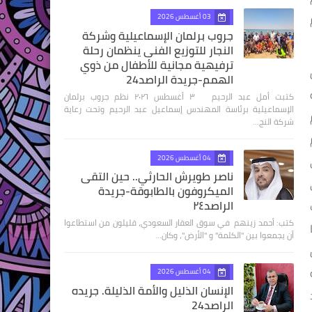
03 أغسطس 2026
جروب برلمان الإسماعيلية وشركة
النجار للتوزيع الفنى ينظمان رحلة
ترفيهية مجانية للأطفال من ذوي
الهمم-جريدة الراصد24
كتبت أمل عبد الرحيم ٣ أغسطس ٢٠٢٦ نظم جروب برلمان
الإسماعيلية برئاسة المهندس إسماعيل عبد الرحيم وتحت رعاية
شركة النج…
04 أغسطس 2026
ناصر طويرش الحارثي.. حين التقى
الميكروفون بالطابوقة-جريدة
الراصد٢٤
كتب: أحمد زينهم في سوق العقار السعودي، قليلون من استطاعوا
أن يجمعوا بين "الكلمة" و "الأرض"، وكان…
04 أغسطس 2026
الإنسان الذليل والأمة الذليلة. جريده
الراصد24