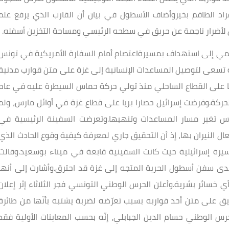
راد الطاقم بخيروأضاف الأسطول في بيان أن القارب الذي يرفع علم
ض لأضرار ناجمة عن حريق في سطحه الرئيسي ومساحة التخزين أسفله.
مي إلى استهداف بمسيرةاعتصام أمام السفارة الأمريكية في تونس
 تسعى لتوصيل المساعدات الإنسانية إلى غزة على متن قوارب مدنية
يل حصارا بحريا على القطاع الساحلي منذ تولي حركة حماس السيطرة عليه في عام
 الحركة.وفرضت إسرائيل حصارا بريا على قطاع غزة في أوائل مارس، ولم
 3 أشهر، بحجة أن حماس تغير مسار المساعدات وتنهبها.وتعرضت السفينة الرئيسية في
 النيران بها، إذ أن التحقيق جاري لمعرفة كيفية وقوع الحادث الذي
رة إسرائيلية حيث كانت السفينية قابعة في ميناء بوسعيد.وقالت
دى سفن أسطول الحرية المتجه إلى غزة قد احترق.وأشارت إلى أنها
سائر بشرية.وأعلن الحرس الوطني التونسي فجر الثلاثاء إثر إعلان
 على متن أحد قواربه بسبب تعرّضه لضربة يشتبه بأنّها من طائرة
حرس الوطني حسام الدين الجبابلي، إنّه بحسب المعاينات الأولية فقد