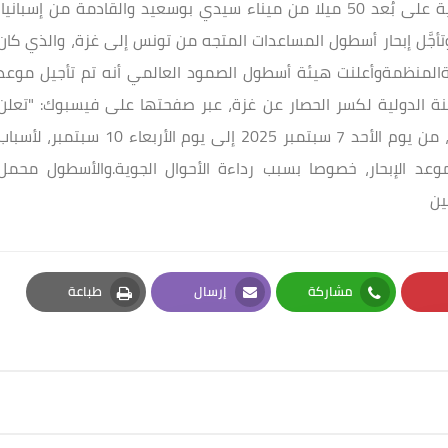
نشب حريق في سترات النجاة في إحدى السفن الراسية على بُعد 50 ميلا من ميناء سيدي بوسعيد والقادمة من إسبانيا،
 وتأجَّل إبحار أسطول المساعدات المتجه من تونس إلى غزة، والذي كان
جهةالمنظمةوأعلنت هيئة أسطول الصمود العالمي أنه تم تأجيل موعد
للجنة الدولية لكسر الحصار عن غزة، عبر صفحتها على فيسبوك: "تعلن
هيئة أسطول الصمود العالمي عن تأجيل موعد الإبحار، من يوم الأحد 7 سبتمبر 2025 إلى يوم الأربعاء 10 سبتمبر، لأسب
موعد الإبحار، خصوصا بسبب رداءة الأحوال الجوية.والأسطول محمل
ين
مشاركة
إرسال
طباعة
Print
Email
Whatsapp
Pi