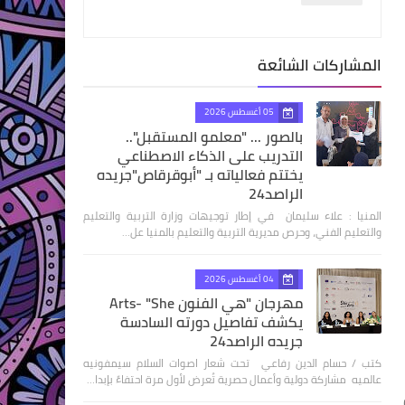
المشاركات الشائعة
05 أغسطس 2026
بالصور ... "معلمو المستقبل"..
التدريب على الذكاء الاصطناعي
يختتم فعالياته بـ "أبوقرقاص"جريده
الراصد24
المنيا : علاء سليمان في إطار توجيهات وزارة التربية والتعليم
والتعليم الفني، وحرص مديرية التربية والتعليم بالمنيا عل…
04 أغسطس 2026
مهرجان "هي الفنون Arts- "She
يكشف تفاصيل دورته السادسة
جريده الراصد24
كتب / حسام الدين رفاعي تحت شعار اصوات السلام سيمفونيه
عالميه مشاركة دولية وأعمال حصرية تُعرض لأول مرة احتفاءً بإبدا…