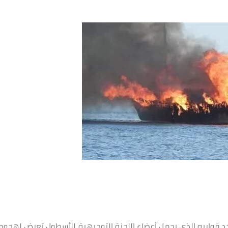
د قواربه الذي يحمل أعضاء اللجنة التوجيهية للأسطول تعرض لهجوم