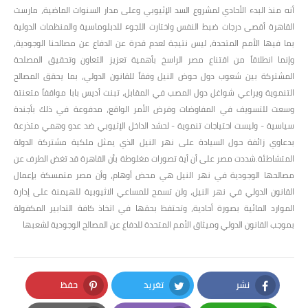
أنه منذ البدء الأحادي لمشروع السد الإثيوبي وعلى مدار السنوات الماضية، مارست
القاهرة أقصى درجات ضبط النفس واختارت اللجوء للدبلوماسية والمنظمات الدولية
بما فيها الأمم المتحدة، ليس نتيجة لعدم قدرة عن الدفاع عن مصالحنا الوجودية،
وإنما انطلاقاً من اقتناع مصر الراسخ بأهمية تعزيز التعاون وتحقيق المصلحة
المشتركة بين شعوب دول حوض النيل وفقاً للقانون الدولي، بما يحقق المصالح
التنموية ويراعي شواغل دول المصب في المقابل، تبنت أديس بابا مواقفاً متعنتة
وسعت للتسويف في المفاوضات وفرض الأمر الواقع، مدفوعة في ذلك بأجندة
سياسية - وليست احتياجات تنموية - لحشد الداخل الإثيوبي ضد عدو وهمي متذرعة
بدعاوي زائفة حول السيادة على نهر النيل الذي يمثل ملكية مشتركة الدولة
المتشاطئة.شددت مصر على أن أية تصورات مغلوطة بأن القاهرة قد تغض الطرف عن
مصالحها الوجودية في نهر النيل هي محض أوهام، وأن مصر متمسكة بإعمال
القانون الدولي في نهر النيل، ولن تسمح للمساعي الاثيوبية للهيمنة على إدارة
الموارد المائية بصورة أحادية، وتحتفظ بحقها في اتخاذ كافة التدابير المكفولة
بموجب القانون الدولي وميثاق الأمم المتحدة للدفاع عن المصالح الوجودية لشعبها
نشر
تغريد
حفظ
Pinterest
Twitter
Facebook