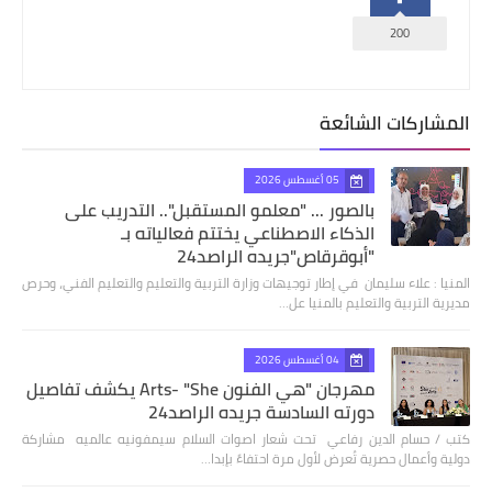
200
المشاركات الشائعة
05 أغسطس 2026
بالصور ... "معلمو المستقبل".. التدريب على
الذكاء الاصطناعي يختتم فعالياته بـ
"أبوقرقاص"جريده الراصد24
المنيا : علاء سليمان في إطار توجيهات وزارة التربية والتعليم والتعليم الفني، وحرص
مديرية التربية والتعليم بالمنيا عل…
04 أغسطس 2026
مهرجان "هي الفنون Arts- "She يكشف تفاصيل
دورته السادسة جريده الراصد24
كتب / حسام الدين رفاعي تحت شعار اصوات السلام سيمفونيه عالميه مشاركة
دولية وأعمال حصرية تُعرض لأول مرة احتفاءً بإبدا…