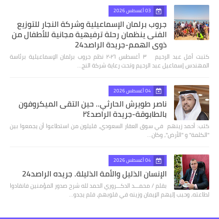
03 أغسطس 2026
جروب برلمان الإسماعيلية وشركة النجار للتوزيع
الفنى ينظمان رحلة ترفيهية مجانية للأطفال من
ذوي الهمم-جريدة الراصد24
كتبت أمل عبد الرحيم ٣ أغسطس ٢٠٢٦ نظم جروب برلمان الإسماعيلية برئاسة
المهندس إسماعيل عبد الرحيم وتحت رعاية شركة النج…
04 أغسطس 2026
ناصر طويرش الحارثي.. حين التقى الميكروفون
بالطابوقة-جريدة الراصد٢٤
كتب: أحمد زينهم في سوق العقار السعودي، قليلون من استطاعوا أن يجمعوا بين
"الكلمة" و "الأرض"، وكان…
04 أغسطس 2026
الإنسان الذليل والأمة الذليلة. جريده الراصد24
بقلم / محمـــد الدكـــروري الحمد لله شرح صدور المؤمنين فانقادوا
لطاعته، وحبب إليهم الإيمان وزينه في قلوبهم، فلم يجدو…