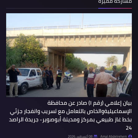
مشاركة مميزة
بيان إعلامي (رقم ١) صادر عن محافظة
الإسماعيليةوالخاص بالتعامل مع تسريب وانفجار جزئي
بخط غاز طبيعي بمركز ومدينة أبوصوير- جريدة الراصد
24
Amal Abdelrehem
08 أغسطس 2026