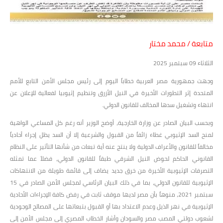
متابعة / محمد مختار
الثلاثاء 09 سبتمبر 2025
وجهت جمهورية مصر العربية خطاباً اليوم إلى رئيس مجلس الأمن التابع للأمم
المتحدة إثر التطورات الأخيرة في النيل الأزرق وتنظيم إثيوبيا لفعالية للإعلان عن
انتهاء وتشغيل سدها المخالف للقانون الدولي.
وبحسب البيان الصادر عن وزارة الخارجية، أوضح الوزير أنه رغم كل المساعي الواهية
لمنح السد الإثيوبي غطاء زائفاً من القبول والشرعية إلا أن السد يظل إجراء أحادياً
مخالفاً للقانون والأعراف الدولية ولا ينتج عنه أية تبعات من شأنها التأثير على النظام
القانوني الحاكم لحوض النيل الشرقي طبقاً للقانون الدولي، فضلاً عما تمثله
التصرفات الإثيوبية الأخيرة من خرق جديد يضاف إلى قائمة طويلة من الانتهاكات
الإثيوبية للقانون الدولي، بما في ذلك البيان الرئاسي لمجلس الأمن الصادر في 15
سبتمبر 2021، منوهاً بأن مصر لديها موقف ثابت في رفض كافة الإجراءات الأحادية
الإثيوبية في نهر الذيل وعدم الاعتداد بها أو القبول بتبعاتها على المصالح الوجودية
لشعوب دولتي المصب مصر والسودان وأشار الخطاب المصري إلى مجلس الأمن إلى