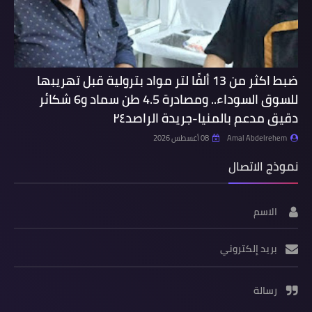
ضبط اكثر من 13 ألفًا لتر مواد بترولية قبل تهريبها
للسوق السوداء.. ومصادرة 4.5 طن سماد و6 شكائر
دقيق مدعم بالمنيا-جريدة الراصد٢٤
Amal Abdelrehem
08 أغسطس 2026
نموذج الاتصال
الاسم
بريد إلكتروني
رسالة