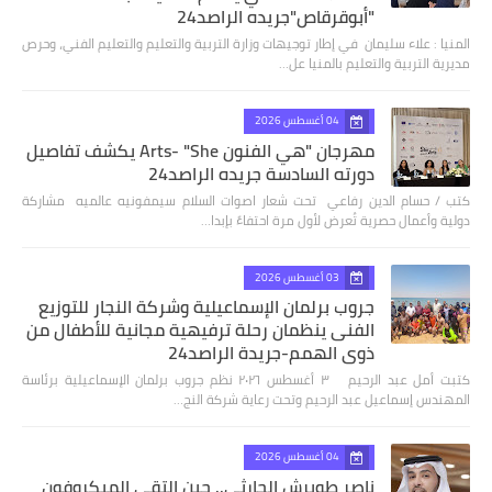
"أبوقرقاص"جريده الراصد24
المنيا : علاء سليمان في إطار توجيهات وزارة التربية والتعليم والتعليم الفني، وحرص
مديرية التربية والتعليم بالمنيا عل…
04 أغسطس 2026
مهرجان "هي الفنون Arts- "She يكشف تفاصيل
دورته السادسة جريده الراصد24
كتب / حسام الدين رفاعي تحت شعار اصوات السلام سيمفونيه عالميه مشاركة
دولية وأعمال حصرية تُعرض لأول مرة احتفاءً بإبدا…
03 أغسطس 2026
جروب برلمان الإسماعيلية وشركة النجار للتوزيع
الفنى ينظمان رحلة ترفيهية مجانية للأطفال من
ذوي الهمم-جريدة الراصد24
كتبت أمل عبد الرحيم ٣ أغسطس ٢٠٢٦ نظم جروب برلمان الإسماعيلية برئاسة
المهندس إسماعيل عبد الرحيم وتحت رعاية شركة النج…
04 أغسطس 2026
ناصر طويرش الحارثي.. حين التقى الميكروفون