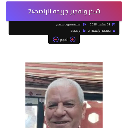
شكر وتقدير جريده الراصد24
03 سبتمبر 2025
الصحفيه مروه محسن
الصفحة الرئيسية
الراصد24
الحجم