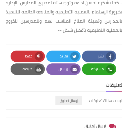
- كما يشكره لحسن اداءه وتوجيهاته لمديرى المدارس بالإداره
بضرورة الإهتمام بالعمليه التعليميه والمتابعه الدائمه للتلاميذ
بالمدارس وتهيئة المناخ المناسب لهم وللمدرسين للخروج
بالعمليه التعليميه بأفضل شكل --
نشر
تغريد
حفظ
Pinterest
Twitter
Facebook
مشاركة
إرسال
طباعة
Print
Email
Whatsapp
تعليقات
ليست هناك تعليقات
إرسال تعليق
إرسال تعليق