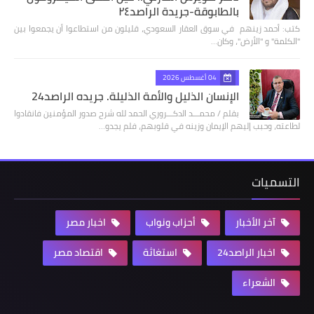
بالطابوقة-جريدة الراصد٢٤
كتب: أحمد زينهم في سوق العقار السعودي، قليلون من استطاعوا أن يجمعوا بين
"الكلمة" و "الأرض"، وكان…
04 أغسطس 2026
الإنسان الذليل والأمة الذليلة. جريده الراصد24
بقلم / محمـــد الدكـــروري الحمد لله شرح صدور المؤمنين فانقادوا
لطاعته، وحبب إليهم الإيمان وزينه في قلوبهم، فلم يجدو…
التسميات
آخر الأخبار
أحزاب ونواب
اخبار مصر
اخبار الراصد24
استغاثة
اقتصاد مصر
الشعراء