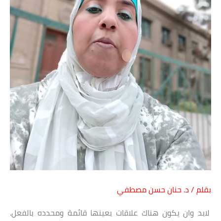
بقلم / د. حنان حسن مصطفي
لابد وان يكون هناك علاقات بعينها قائمة ومحدده بالفعل.