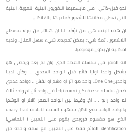
نحو قبل-ذاتي، هي مايسميها اللغويون البنية اللغوية، البنية
التي تعطي مكانتها للشعور كما يراها جاك لاكان.
ان هذه البنيه هى من تؤكد لنا ان هناك، من وراء مصطلح
اللاشعور ، ثمة شيء يمكن تحديده، شيء سهل المنال، ولديه
امكانيه ان يكون موضوعيا.
انه الصفر فى سلسلة الاعداد الذى وان لم يعد ويحصي هو
يشكل واحدا اوليا قائم قبل الواحد العددي ... وكأن لدينا
واحدينOne One.. واحد هو اثر او وشم او نقش… وواحد عددي
ضمن سلسله عددية يكرر نفسه تباعاً فى واحد ثان تم واحد ثالث
تم واحد رابع . .. اخ. وفيما بين الواحد الصفر (الاثر او الوشم)
والواحد الواحد يضع لاكان مفهوم السمة الاحادية unary Trait
الذي هو مفهوم فرويدى يقوم على التعيين ( التماهي)
identification القائم فقط على التعيين مع سمه واحده من