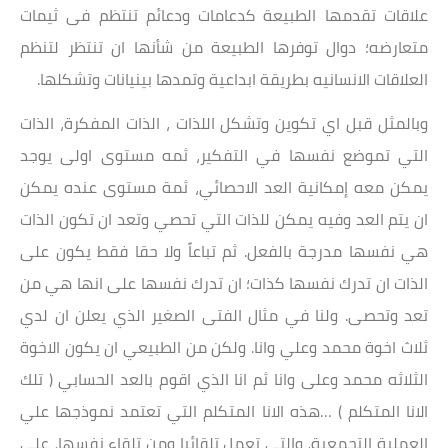
علاقات تقدمها الطبيعة كدعامات ودعائم تنتظم فى ثيمات
متعارضه؛ دوال توفرها الطبيعة من شأنها ان تنتظر لتنظم
العلاقات الانسانيه بطريقة ابداعية وتمدها بينيانات وتشكلها.
وبالمثل قبل اي تكوين وتشكل اللذات ، الذات المفكرة، الذات
التي تموضع نفسها في التفكير، ثمه مستوى اولى يوجد
يمكن معه إمكانية العد الاحصائي، ثمة مستوى عنده يمكن
ان يتم العد وفيه يمكن للذات التي تحصي وتعد ان تكون الذات
هي نفسها مدرجة بالفعل. ثم تباعاً ولا حقا فقط يكون على
الذات ان تدرك نفسها كذات؛ ان تدرك نفسها على انها هي من
تعد وتحصى. ولنا في مثال الفتى الصغير الذي يعلن ان لدي
ثلاث اخوة محمد وعلي وانا. ولكن من الطبيعي ان يكون الاخوة
الثلاثه محمد وعلى وانا ثم انا الذي اقوم بالعد الحسابي ( تلك
الانا المتكلم ) …هذه الانا المتكلم التي تعتمد نموذجها علي
العملية التجمعية، والتي تعمل تلقائيا ومن تلقاء نفسها، على