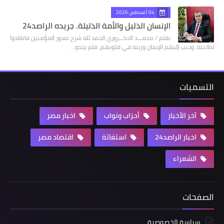
04 أغسطس 2026
الإنسان الذليل والأمة الذليلة. جريده الراصد24
بقلم / محمـــد الدكـــروري الحمد لله شرح صدور المؤمنين فانقادوا
لطاعته، وحبب إليهم الإيمان وزينه في قلوبهم، فلم يجدو…
التسميات
آخر الأخبار
أحزاب ونواب
اخبار مصر
اخبار الراصد24
استغاثة
اقتصاد مصر
الشعراء
الصفحات
سياسة الخصوصية