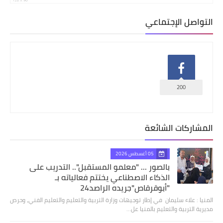
التواصل الإجتماعي
200
المشاركات الشائعة
05 أغسطس 2026
بالصور ... "معلمو المستقبل".. التدريب على
الذكاء الاصطناعي يختتم فعالياته بـ
"أبوقرقاص"جريده الراصد24
المنيا : علاء سليمان في إطار توجيهات وزارة التربية والتعليم والتعليم الفني، وحرص
مديرية التربية والتعليم بالمنيا عل…