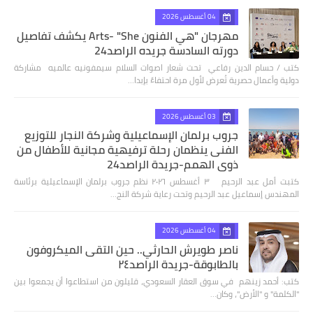
04 أغسطس 2026
مهرجان "هي الفنون Arts- "She يكشف تفاصيل
دورته السادسة جريده الراصد24
كتب / حسام الدين رفاعي تحت شعار اصوات السلام سيمفونيه عالميه مشاركة
دولية وأعمال حصرية تُعرض لأول مرة احتفاءً بإبدا…
03 أغسطس 2026
جروب برلمان الإسماعيلية وشركة النجار للتوزيع
الفنى ينظمان رحلة ترفيهية مجانية للأطفال من
ذوي الهمم-جريدة الراصد24
كتبت أمل عبد الرحيم ٣ أغسطس ٢٠٢٦ نظم جروب برلمان الإسماعيلية برئاسة
المهندس إسماعيل عبد الرحيم وتحت رعاية شركة النج…
04 أغسطس 2026
ناصر طويرش الحارثي.. حين التقى الميكروفون
بالطابوقة-جريدة الراصد٢٤
كتب: أحمد زينهم في سوق العقار السعودي، قليلون من استطاعوا أن يجمعوا بين
"الكلمة" و "الأرض"، وكان…