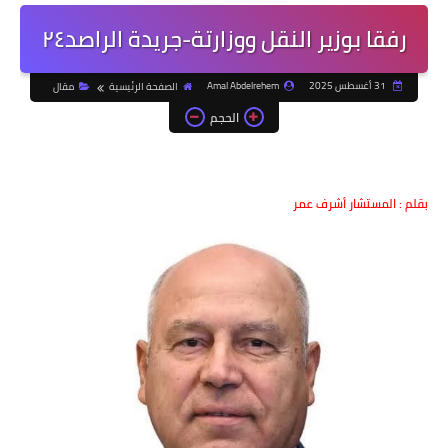
رفقا بوزير النقل ووزارتة-جريدة الراصد٢٤
31 أغسطس 2025
Amal Abdelrehem
الصفحة الرئيسية
مقال
الحجم
بقلم : المستشار أشرف عمر