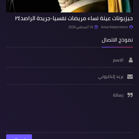
حيزبونات عينة نساء مريضات نفسيا-جريدة الراصد٢٤
Amal Abdelrehem
10 أغسطس 2026
نموذج الاتصال
الاسم
بريد إلكتروني
رسالة