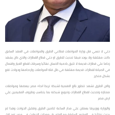
حتي لا ننسي فان وزارة المواصلات قطاعي الطرق والمواصلات في العهد السابق
كانت مهلهة ولا يوجد فيها تحديث للطرق او حتي قطاع القطارات والذي كان يشهد
زحاما علي قطارات قديمة لا تليق بادمية الانسان نهائيا وسرقات لقطع الغيار واهمال
في الصيانة لقطارات قديمة مهلهة في ظل قلة المواصلات وازدحامها وحوادث تقع
بشكل متكرر
والان الطرق تشهد تتطور بالغ الاهمية لشبكة تربط انحاء مصر ببعضها ومواصلات
ممتازه وتحديث لقطاع القطارات وتنويع شبكته بما يتناسب وظروف المقيمين علي
ارض مصر
والوزارة ووزيرها يعملان علي مدار الساعة لتامين الطرق وتقليل الحوادث وهذا لم
يحدث نهائيا في العهود السابقة مع العلم بان معدلات الحوادث في مصر تعد اقل