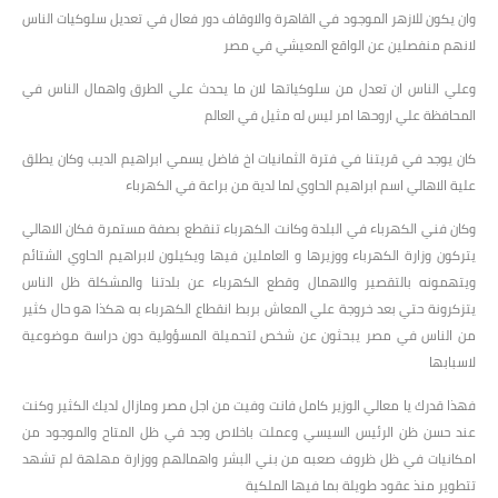
وان يكون للازهر الموجود في القاهرة والاوقاف دور فعال في تعديل سلوكيات الناس
لانهم منفصلين عن الواقع المعيشي في مصر
وعلي الناس ان تعدل من سلوكياتها لان ما يحدث علي الطرق واهمال الناس في
المحافظة علي اروحها امر ليس له مثيل في العالم
كان يوجد في قريتنا في فترة الثمانيات اخ فاضل يسمي ابراهيم الديب وكان يطلق
علية الاهالي اسم ابراهيم الحاوي لما لدية من براعة في الكهرباء
وكان فني الكهرباء في البلدة وكانت الكهرباء تنقطع بصفة مستمرة فكان الاهالي
يتركون وزارة الكهرباء ووزيرها و العاملين فيها ويكيلون لابراهيم الحاوي الشتائم
ويتهمونه بالتقصير والاهمال وقطع الكهرباء عن بلدتنا والمشكلة ظل الناس
يتزكرونة حتي بعد خروجة علي المعاش بربط انقطاع الكهرباء به هكذا هو حال كثير
من الناس في مصر يبحثون عن شخص لتحميلة المسؤولية دون دراسة موضوعية
لاسبابها
فهذا قدرك يا معالي الوزير كامل فانت وفيت من اجل مصر ومازال لديك الكثير وكنت
عند حسن ظن الرئيس السيسي وعملت باخلاص وجد في ظل المتاح والموجود من
امكانيات في ظل ظروف صعبه من بني البشر واهمالهم ووزارة مهلهة لم تشهد
تتطوير منذ عقود طويلة بما فيها الملكية