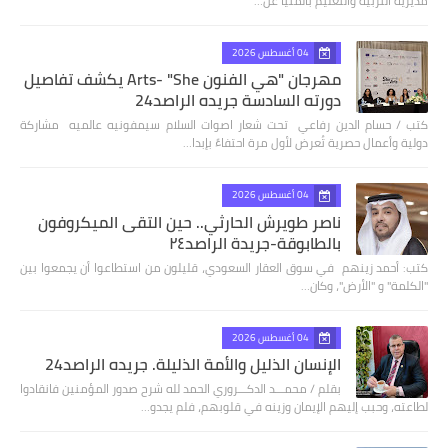
مديرية التربية والتعليم بالمنيا عل…
04 أغسطس 2026
مهرجان "هي الفنون Arts- "She يكشف تفاصيل
دورته السادسة جريده الراصد24
كتب / حسام الدين رفاعي تحت شعار اصوات السلام سيمفونيه عالميه مشاركة
دولية وأعمال حصرية تُعرض لأول مرة احتفاءً بإبدا…
04 أغسطس 2026
ناصر طويرش الحارثي.. حين التقى الميكروفون
بالطابوقة-جريدة الراصد٢٤
كتب: أحمد زينهم في سوق العقار السعودي، قليلون من استطاعوا أن يجمعوا بين
"الكلمة" و "الأرض"، وكان…
04 أغسطس 2026
الإنسان الذليل والأمة الذليلة. جريده الراصد24
بقلم / محمـــد الدكـــروري الحمد لله شرح صدور المؤمنين فانقادوا
لطاعته، وحبب إليهم الإيمان وزينه في قلوبهم، فلم يجدو…