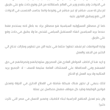
في الحوادث ولم يتقدم وزير في العالم باستقالته من اجل وقوع حادث يقع علي طريق
لم يكن له سبب مباشر او غير مباشر في وقوعة وانما يحاسب المتسبب في الحوادث
التي تقع ويطبق القانون عليه
كما ان مصطلح المسؤوليه السياسية هو مصطلح يراد به باطل لانه يستخدم فقط
عندما يريد السياسين انهاء المستقبل السياسي لشخص ما ولا يطبق في حادث وقع
علي طريق
وزارة المواصلات لم تشهد تتطورا مثلما هي عليه الان من تتطوير ومازالت تحتاج الي
الكثير من الجهد والعمل
و اريد هنا ان اخاطب المواطن العادي هل المصريون سلوكياتهم وتصرفاتهم في حق
انفسهم وفي المحافظة علي الممتلكات العامة سليمة للاسف - لا -الجميع يريد
المثاليه ولا يريد العمل او الانتاج
لذلك ينبغي ان تكون هناك هيكلة شاملة في القطاع الاداري في الدولة وتعديل
قوانين الوظيفة وطرد كل موظف مهمل متكاسل عن عملة
وان يتم تعديل المناهج الدراسية لبناء اخلاقيات وضمير الانسان في مصر التي تاثرت
كثيرا