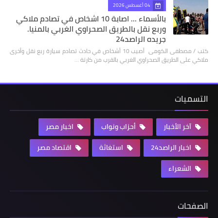
04 أغسطس 2026
بالأسماء ... اصابة 10 اشخاص في تصادم ملاكي
وربع نقل بالطريق الصحراوي الغربي بالمنيا.
جريده الراصد24
كتب / مصطفى الكومى أصيب 10 أشخاص في حادث تصادم سيارة ربع نقل وأخرى
ملاكي على الطريق الصحراوي الغربي بالقرب من كارتة …
التسميات
آخر الأخبار
أحزاب ونواب
اخبار مصر
اخبار الراصد24
استغاثة
اقتصاد مصر
الشعراء
الصفحات