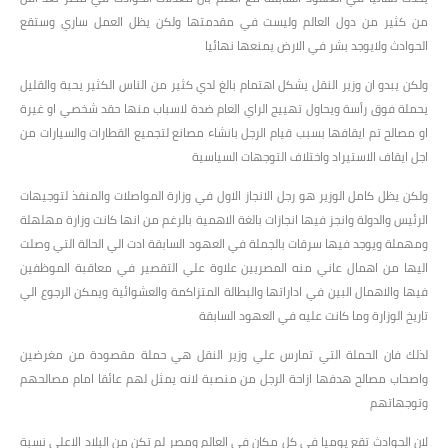
من كثير من دول العالم وليست في مقدمتها ولكن يظل العمل ساري وستقع
الحوادث ولايوجد بشر في الارض يمنعها نهائيا
ولكن يبدو ان وزير النقل يشكل اهتمام بالغ لدي كثير من الناس الكثير يحبة والقليل
يحملة فوق رأسة ويحاول تهييج الراي العام ضدة لاسباب منها حقد شخصي او غيرة
او مصالح تم ايقافها بسبب قيام الرجل بانشاء مصانع لتجميع القطارات والسيارات من
اجل ايقاف الاستيراد واختلاف التوجهات السياسية
ولكن يظل كامل الوزير هو رجل الانجاز الاول في وزارة المواصلات والمنفذ لتوجيهات
الرئيس والدولة وانجز فيها انجازات بالغة الاهمية بالرغم من انها كانت وزارة مهلهلة
ومهملة ويوجد فيها سرقات بالجملة في العهود السابقة ادت الي الحالة التي وصلت
اليها من اهمال عاني منه المصريين علاوة علي التقصير في معاقبة الموظفين
فيها والاهمال البين في اداراتها والبطالة المتزاكمة والعشوائية ويمكن الرجوع الي
تاريخ الوزارة وما كانت عليه في العهود السابقة
لذلك فان الحملة التي تمارس علي وزير النقل هي حملة مقصودة من مغرضين
واصحاب مصالح هدفها ازاحة الرجل من منصبة لانه يمثل لهم عائقا امام مصالحهم
وتوجهاتهم
لان الحوادث تقع يوميا في كل مكان في العالم ومصر لم تكن من البلاد الاعلي نسبة